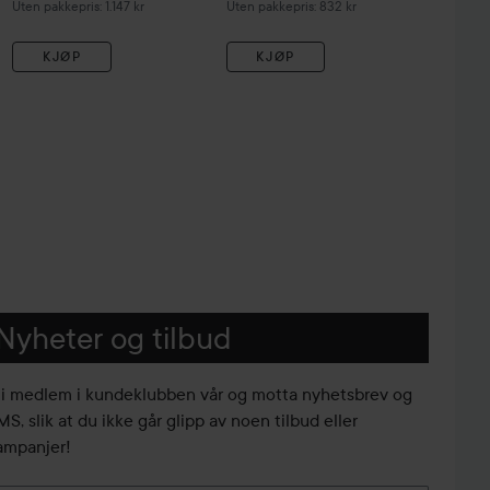
Uten pakkepris: 1.147 kr
Uten pakkepris: 832 kr
KJØP
KJØP
Nyheter og tilbud
li medlem i kundeklubben vår og motta nyhetsbrev og
S, slik at du ikke går glipp av noen tilbud eller
ampanjer!