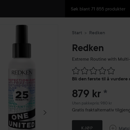
Start
Redken
Redken
Extreme Routine with Multi
Gå til Vurderinger & anmelde
Bli den første til å vurdere
879 kr
*
Uten pakkepris: 980 kr
Gratis fraktalternativ tilgj
Matc
KJØP