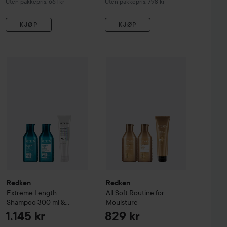
Uten pakkepris: 661 kr
Uten pakkepris: 798 kr
KJØP
KJØP
er
500 ml
409 kr
Redken
Extreme Length
Shampoo 300 ml & Conditioner 300 ml
Redken
All Soft Routine for Mouis
Redken
Redken
Extreme Length
All Soft Routine for
Shampoo 300 ml &
Mouisture
Conditioner 300 ml &
1.145 kr
829 kr
Leave-in 150 ml