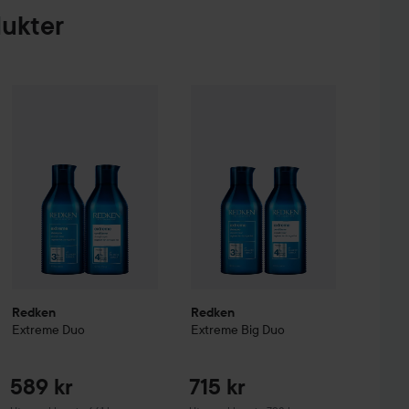
dukter
 Rep Leave-in Treatment
589 kr
100 ml
715 kr
80 kr
Redken
Extreme Duo
Redken
Extreme Big Duo
Uten pakkepris: 661 kr
Uten pakkepris: 798
Redken
Redken
Extreme Duo
Extreme Big Duo
589 kr
715 kr