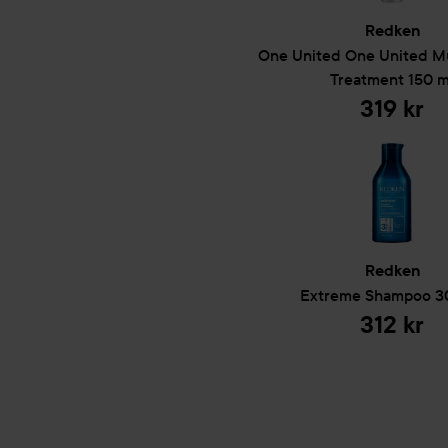
Påfør i vått hår, masser til 
Redken
Conditioner og Anti-Snap-b
One United
One United Mu
Treatment
150 m
300 ml
319 kr
Redken
Extreme
Shampoo
3
312 kr