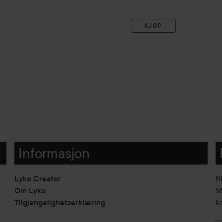
KJØP
Informasjon
Lyko Creator
B
Om Lyko
SM
Tilgjengelighetserklæring
k