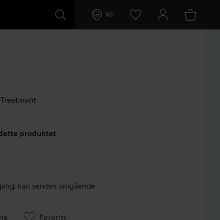
NO
-Treatment
lser
 dette produktet
engelig, kan sendes omgående
he
Favoritt