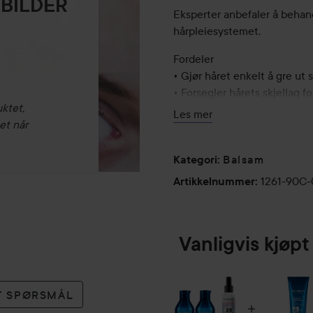
 BILDER
Eksperter anbefaler å beha
hårpleiesystemet.
Fordeler
• Gjør håret enkelt å gre ut
• Forsegler hårets skjellag fo
uktet,
• Hjelper med å styrke svek
Les mer
et når
• Etterlater håret glansfullt
• Hjelper med å forhindre sp
Balsam
Kategori
:
Bruk:
1261-90C
Artikkelnummer
:
Påfør og fordel conditioner
Skyll ut. Fortsett deretter 
Vanligvis kjø
300 ml
Shampoo
ET SPØRSMÅL
Redken Extreme Shampoo er e