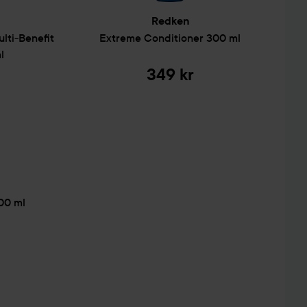
det skummer og skyll ut. Fortsett med Extreme
Redken
ehandling.
lti-Benefit
Extreme
Conditioner
300 ml
l
349 kr
00 ml