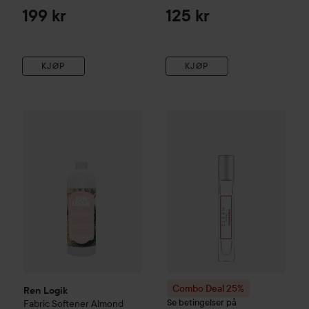
199 kr
125 kr
KJØP
KJØP
Ren Logik
Fabric Softener Almond Blossom
750 ml
115 kr
Combo Deal 25%
CLEAN
Whip
Combo Deal 25%
Ren Logik
Se betingelser på
Fabric Softener Almond