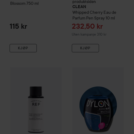
produktsiden
Blossom
750 ml
CLEAN
Whipped Cherry Eau de
Parfum Pen Spray
10 ml
Tilbudspris
115 kr
232,50 kr
Uten kampanje 310 kr
KJØP
KJØP
REF.
Root Concealer
Dark Blonde
Dylon
all-in-1 textilfärg
41 Jean
289 kr