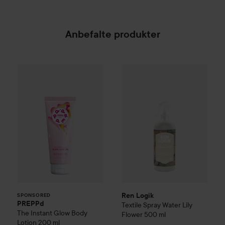
Anbefalte produkter
PREPPd
The Instant Glow Body Lotion
Ren Logik
Textile Spray Water
200 ml
199 
SPONSORED
Ren Logik
SPONSORED
PREPPd
Textile Spray Water Lily
The Instant Glow Body
Flower
500 ml
Lotion
200 ml