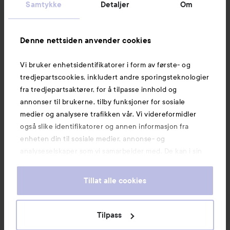
Samtykke
Detaljer
Om
Informasjon
Denne nettsiden anvender cookies
Vi bruker enhetsidentifikatorer i form av første- og
Også av interesse
tredjepartscookies, inkludert andre sporingsteknologier
fra tredjepartsaktører, for å tilpasse innhold og
annonser til brukerne, tilby funksjoner for sosiale
medier og analysere trafikken vår. Vi videreformidler
også slike identifikatorer og annen informasjon fra
enheten din til sosiale medier, annonse- og
analyseselskaper som vi samarbeider med. De kan i sin
tur kombinere denne informasjonen med annen
informasjon som du har oppgitt eller som de har samlet
Tillat alle cookies
inn når du har benyttet tjenestene deres. Du godtar
våre cookies ved å fortsette å bruke nettsiden vår. For
informasjon om hvordan du kan endre innstillingene for
Tilpass
Copyright 2026
cookies, se vår Cookie Policy.
E-handel av Avensia