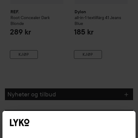
REF.
Dylon
Root Concealer
Dark
all-in-1 textilfärg
41 Jeans
Blonde
Blue
289 kr
185 kr
KJØP
KJØP
Nyheter og tilbud
Følg oss
Kundeservice