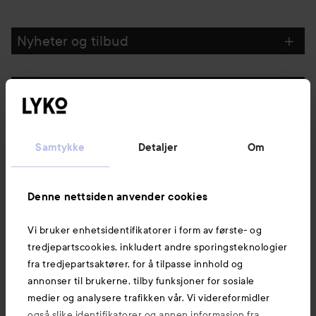
Nyheter og tilbud
Følg oss
Kundeservice
Samtykke
Detaljer
Om
Informasjon
Denne nettsiden anvender cookies
Vi bruker enhetsidentifikatorer i form av første- og
Også av interesse
tredjepartscookies, inkludert andre sporingsteknologier
fra tredjepartsaktører, for å tilpasse innhold og
annonser til brukerne, tilby funksjoner for sosiale
medier og analysere trafikken vår. Vi videreformidler
også slike identifikatorer og annen informasjon fra