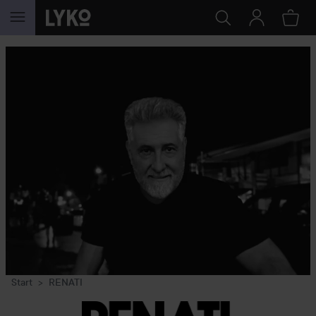
GÅ TIL INNHOLD
Start
RENATI