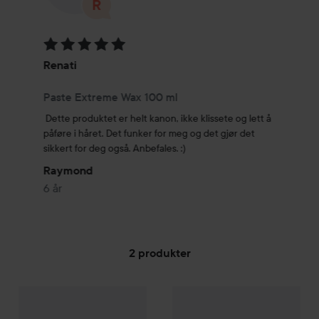
Vurdering: 5 av 5
Renati
Paste Extreme Wax 100 ml
Dette produktet er helt kanon, ikke klissete og lett å 
påføre i håret. Det funker for meg og det gjør det 
sikkert for deg også. Anbefales. :)
Raymond
6 år
2 produkter
RENATI
GÅ TIL FILTRE
Straight Hold Glace Strong Hold
RENATI
Rock Hard IRS Instant
80 ml
269 kr