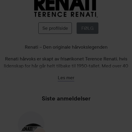
RENATI
Se profilside
FØLG
Renati – Den originale hårvokslegenden
Renati hårvoks er skapt av frisørikonet Terence Renati, hvis
lidenskap for hår går helt tilbake til 1950-tallet. Med over 40
års erfaring fra salonger, show og undervisning utviklet han
Les mer
voksen han selv savnet – et kompromissløst produkt laget av
råvarer i absolutt topp kvalitet.
Siste anmeldelser
Siden lanseringen i 1998 har Renati blitt en verdenssuksess
og et av de mest solgte hårproduktene på markedet – elsket
av frisører og kunder i mer enn 6 500 salonger over hele
verden.
Renati – når bare det beste er godt nok.