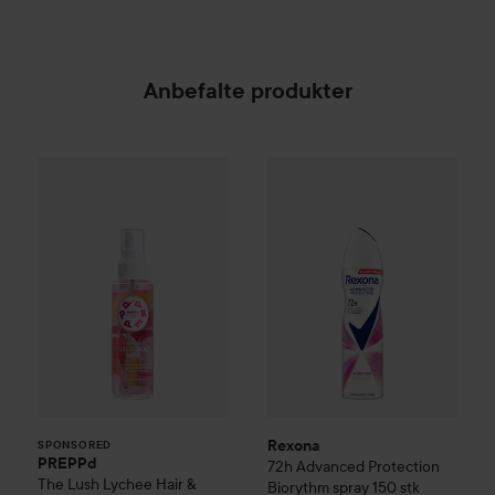
Anbefalte produkter
PREPPd
The Lush Lychee Hair & Body Mist
Rexona
72h Advanced Protect
100 ml
SPONSORED
Rexona
SPONSORED
PREPPd
72h Advanced Protection
The Lush Lychee Hair &
Biorythm spray
150 stk