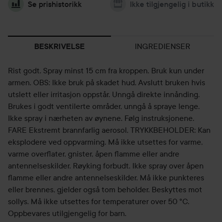
Se prishistorikk
Ikke tilgjengelig i butikk
INGREDIENSER
BESKRIVELSE
Rist godt. Spray minst 15 cm fra kroppen. Bruk kun under
armen. OBS: Ikke bruk på skadet hud. Avslutt bruken hvis
utslett eller irritasjon oppstår. Unngå direkte innånding.
Brukes i godt ventilerte områder, unngå å spraye lenge.
Ikke spray i nærheten av øynene. Følg instruksjonene.
FARE Ekstremt brannfarlig aerosol. TRYKKBEHOLDER: Kan
eksplodere ved oppvarming. Må ikke utsettes for varme,
varme overflater, gnister, åpen flamme eller andre
antennelseskilder. Røyking forbudt. Ikke spray over åpen
flamme eller andre antennelseskilder. Må ikke punkteres
eller brennes, gjelder også tom beholder. Beskyttes mot
sollys. Må ikke utsettes for temperaturer over 50 °C.
Oppbevares utilgjengelig for barn.