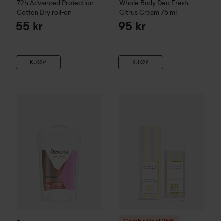
72h Advanced Protection
Whole Body Deo Fresh
Cotton Dry roll-on
Citrus Cream
75 ml
55 kr
95 kr
KJØP
KJØP
Rexona
Maximum Protection Confidence
45 ml
135 kr
Combo Deal 25%
DeoDoc
Viol