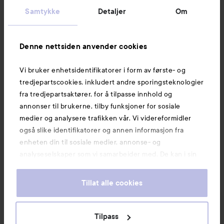
Kundeservice
Samtykke
Detaljer
Om
Informasjon
Denne nettsiden anvender cookies
Vi bruker enhetsidentifikatorer i form av første- og
Også av interesse
tredjepartscookies, inkludert andre sporingsteknologier
fra tredjepartsaktører, for å tilpasse innhold og
annonser til brukerne, tilby funksjoner for sosiale
medier og analysere trafikken vår. Vi videreformidler
også slike identifikatorer og annen informasjon fra
enheten din til sosiale medier, annonse- og
analyseselskaper som vi samarbeider med. De kan i sin
tur kombinere denne informasjonen med annen
informasjon som du har oppgitt eller som de har samlet
Tillat alle cookies
inn når du har benyttet tjenestene deres. Du godtar
våre cookies ved å fortsette å bruke nettsiden vår. For
informasjon om hvordan du kan endre innstillingene for
Tilpass
Copyright 2026