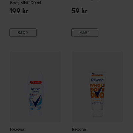
Body Mist
100 ml
199 kr
59 kr
KJØP
KJØP
Rexona
72h Advanced Protection Cotton Dry roll-on
Rexona
Whole Body Deo Fresh
55 kr
Rexona
Rexona