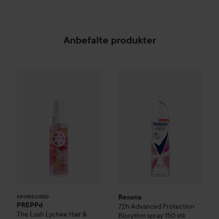
Anbefalte produkter
PREPPd
The Lush Lychee Hair & Body Mist
Rexona
72h Advanced Protect
100 ml
SPONSORED
Rexona
SPONSORED
PREPPd
72h Advanced Protection
The Lush Lychee Hair &
Biorythm spray
150 stk