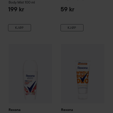
Body Mist
100 ml
199 kr
59 kr
KJØP
KJØP
Rexona
72h Advanced Protection Uplifting & Fresh roll-on
Rexona
Whole Body Deo Fresh
5
Rexona
Rexona