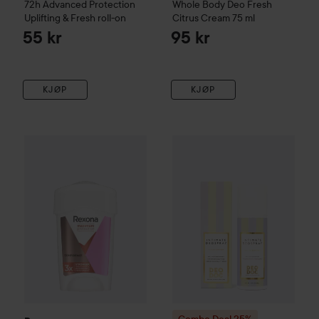
72h Advanced Protection
Whole Body Deo Fresh
Uplifting & Fresh roll-on
Citrus Cream
75 ml
55 kr
95 kr
KJØP
KJØP
Rexona
Maximum Protection Confidence
45 ml
135 kr
Combo Deal 25%
DeoDoc
Viol