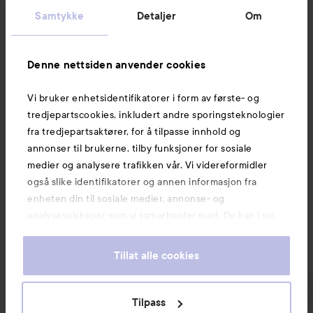
Kundeservice
Samtykke
Detaljer
Om
Informasjon
Denne nettsiden anvender cookies
Vi bruker enhetsidentifikatorer i form av første- og
Også av interesse
tredjepartscookies, inkludert andre sporingsteknologier
fra tredjepartsaktører, for å tilpasse innhold og
annonser til brukerne, tilby funksjoner for sosiale
medier og analysere trafikken vår. Vi videreformidler
også slike identifikatorer og annen informasjon fra
enheten din til sosiale medier, annonse- og
analyseselskaper som vi samarbeider med. De kan i sin
tur kombinere denne informasjonen med annen
informasjon som du har oppgitt eller som de har samlet
Tillat alle cookies
inn når du har benyttet tjenestene deres. Du godtar
våre cookies ved å fortsette å bruke nettsiden vår. For
informasjon om hvordan du kan endre innstillingene for
Tilpass
Copyright 2026