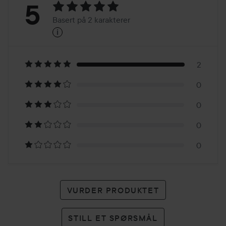
Vurdering:
5
Basert på 2 karakterer
i
5
Basert
på
2
0
2
0
karakterer
0
0
VURDER PRODUKTET
STILL ET SPØRSMÅL