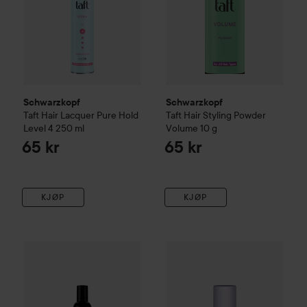
Schwarzkopf
Schwarzkopf
Taft
Hair Lacquer Pure Hold
Taft
Hair Styling Powder
Level 4
250 ml
Volume
10 g
65 kr
65 kr
KJØP
KJØP
Schwarzkopf Professional
Silhouette
Björn Axén
Mousse Super Hold
Style
Style Volum
500