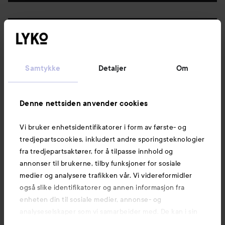
Følg oss
Kundeservice
Samtykke
Detaljer
Om
Informasjon
Denne nettsiden anvender cookies
Vi bruker enhetsidentifikatorer i form av første- og
Også av interesse
tredjepartscookies, inkludert andre sporingsteknologier
fra tredjepartsaktører, for å tilpasse innhold og
annonser til brukerne, tilby funksjoner for sosiale
medier og analysere trafikken vår. Vi videreformidler
også slike identifikatorer og annen informasjon fra
enheten din til sosiale medier, annonse- og
analyseselskaper som vi samarbeider med. De kan i sin
tur kombinere denne informasjonen med annen