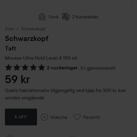
1 look
2 Kundebilder
Start
Schwarzkopf
Schwarzkopf
Taft
Mousse Ultra Hold Level 4
150 ml
2 vurderinger
,
5 i gjennomsnitt
Gå til Vurderinger & anmeldelser
59 kr
Gratis fraktalternativ tilgjengelig ved kjøp fra 300 kr, kan
sendes omgående
Matche
Favoritt
KJØP