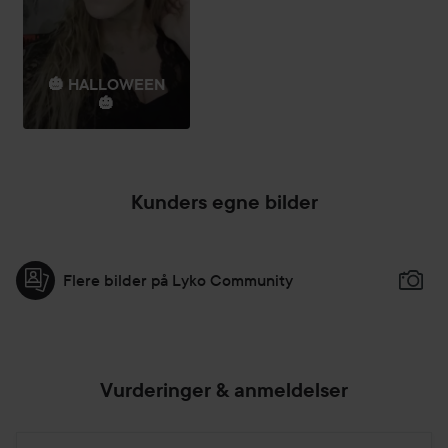
føneren forsterker volumeffekten.
150 ml
🎃 HALLOWEEN
🎃
Kunders egne bilder
Flere bilder på Lyko Community
Vurderinger & anmeldelser