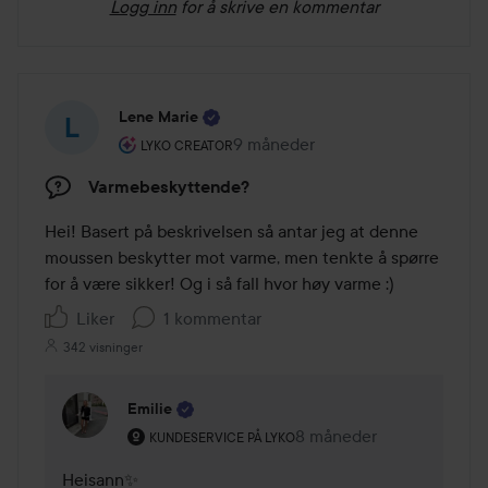
Logg inn
for å skrive en kommentar
Lene Marie
Brukerens rolle: Lyko Creator.
9 måneder
Innlegget ble opprettet 9 måned
LYKO CREATOR
Varmebeskyttende?
Hei! Basert på beskrivelsen så antar jeg at denne 
moussen beskytter mot varme, men tenkte å spørre 
for å være sikker! Og i så fall hvor høy varme :)
Liker
1 kommentar
342 visninger
Emilie
Brukerens rolle: Kundeservice på Lyko.
8 måneder
Kommentaren lades 8 m
KUNDESERVICE PÅ LYKO
Heisann✨
