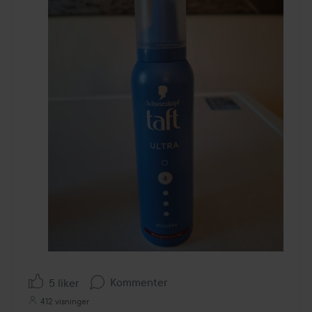
Kommenter
5 liker
412 visninger