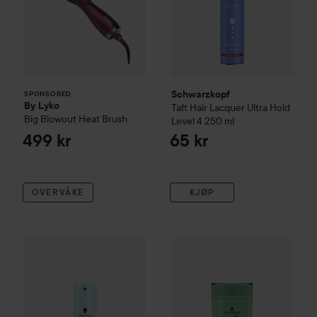
Schwarzkopf
SPONSORED
By Lyko
Taft
Hair Lacquer Ultra Hold
Big Blowout Heat Brush
Level 4
250 ml
499 kr
65 kr
OVERVÅKE
KJØP
Schwarzkopf
Taft
Hair Lacquer Pure Hold Level 4
Schwarzkopf
Taft
Hair Styling
250 ml
65 k