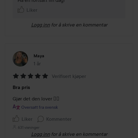
Ha en fortsatt fin dag!
Liker
Logg inn
for å skrive en kommentar
Maya
1 år
Innlegget ble opprettet 1 år
Verifisert kjøper
Vurdering:
Bra pris
5
av
Gjør det den lover 👍🏼
5
Oversatt fra svensk
Liker
Kommenter
631 visninger
Logg inn
for å skrive en kommentar