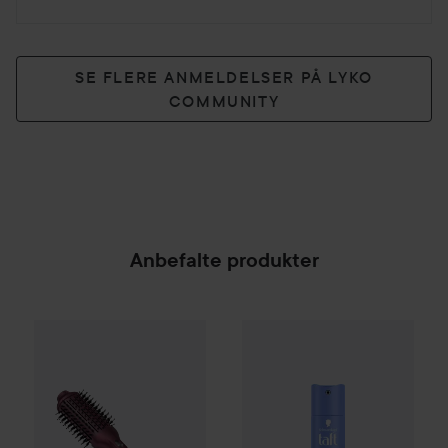
SE FLERE ANMELDELSER PÅ LYKO
COMMUNITY
Anbefalte produkter
By Lyko
Big Blowout Heat Brush
Schwarzkopf
Taft
Hair Lacquer
499 kr
SPONSORED