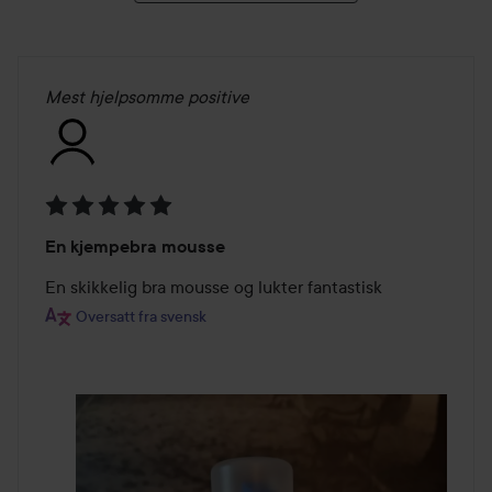
Mest hjelpsomme positive
Vurdering:
En kjempebra mousse
5
av
En skikkelig bra mousse og lukter fantastisk
5
Oversatt fra svensk