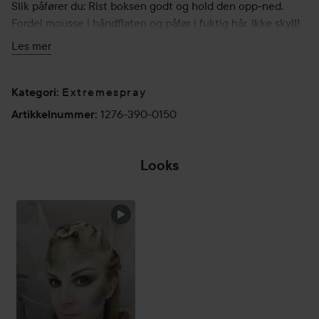
Slik påfører du: Rist boksen godt og hold den opp-ned.
Fordel mousse i håndflaten og påfør i fuktig hår. Ikke skyll!
Varme fra føneren forsterker volumeffekten.
Les mer
Oppsummering av produktfordelene:
Styrket hår
Extremespray
Kategori
:
For alle hårtyper
1276-390-0150
Artikkelnummer
:
Holdnivå 4
Beskytter mot fuktighet, vind og føningsskader
Vegansk formel*
Looks
PETA-godkjent**
* Fri for animalske ingredienser
**Global policy for dyreforsøk
***Inkl. 84,2 % vann
Bruk:
Rist boksen godt og hold den opp-ned. Fordel mousse i
håndflaten og påfør i fuktig hår. Ikke skyll! Varme fra