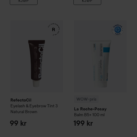
KJØP
KJØP
RefectoCil
Eyelash & Eyebrow Tint
WOW-pris
3 Natural Brown
La Roche-Posay
Ba
99 kr
WOW-pris
RefectoCil
Eyelash & Eyebrow Tint
3
La Roche-Posay
Natural Brown
Balm B5+
100 ml
99 kr
199 kr