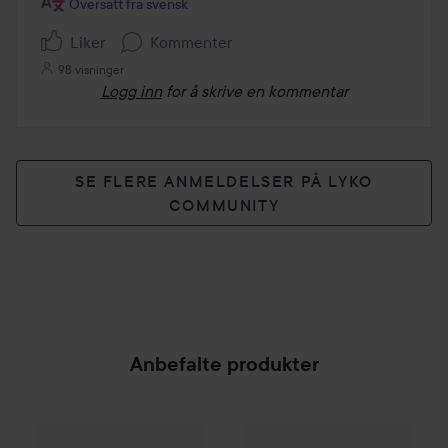
Oversatt fra svensk
Liker
Kommenter
98 visninger
Logg inn
for å skrive en kommentar
SE FLERE ANMELDELSER PÅ LYKO
COMMUNITY
Anbefalte produkter
PREPPd
The Lush Lychee Hair & Body Mist
WOW-pris
Lumene
CC
Color C
100 ml
SPONSORED