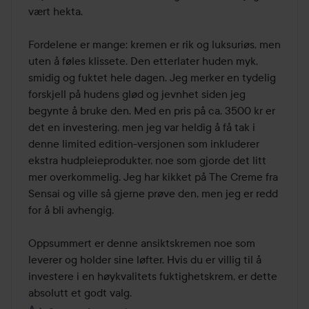
vært hekta.

Fordelene er mange: kremen er rik og luksuriøs, men 
uten å føles klissete. Den etterlater huden myk, 
smidig og fuktet hele dagen. Jeg merker en tydelig 
forskjell på hudens glød og jevnhet siden jeg 
begynte å bruke den. Med en pris på ca. 3500 kr er 
det en investering, men jeg var heldig å få tak i 
denne limited edition-versjonen som inkluderer 
ekstra hudpleieprodukter, noe som gjorde det litt 
mer overkommelig. Jeg har kikket på The Creme fra 
Sensai og ville så gjerne prøve den, men jeg er redd 
for å bli avhengig.

Oppsummert er denne ansiktskremen noe som 
leverer og holder sine løfter. Hvis du er villig til å 
investere i en høykvalitets fuktighetskrem, er dette 
absolutt et godt valg.