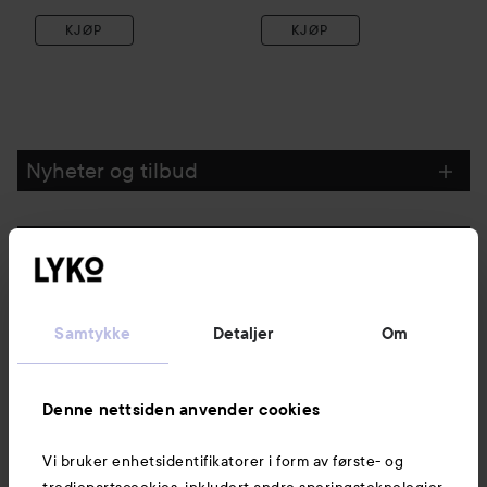
KJØP
KJØP
Nyheter og tilbud
Følg oss
Kundeservice
Samtykke
Detaljer
Om
Informasjon
Denne nettsiden anvender cookies
Vi bruker enhetsidentifikatorer i form av første- og
Også av interesse