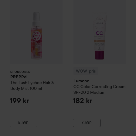
WOW-pris
SPONSORED
PREPPd
Lumene
The Lush Lychee Hair &
CC
Color Correcting Cream
Body Mist
100 ml
SPF20
2 Medium
199 kr
182 kr
KJØP
KJØP