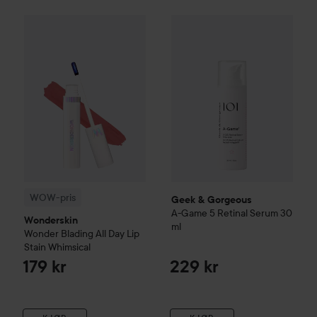
WOW-pris
Wonderskin
Wonder Blading All Day Lip Stain
Geek & Gorgeous
A-Game 5 R
Whim
WOW-pris
Geek & Gorgeous
A-Game 5 Retinal Serum
30
Wonderskin
ml
Wonder Blading All Day Lip
Stain
Whimsical
179 kr
229 kr