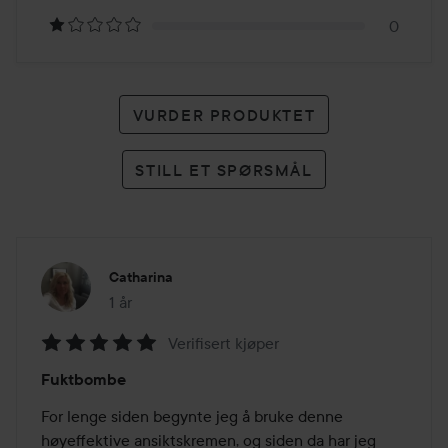
karakter
0
VURDER PRODUKTET
STILL ET SPØRSMÅL
Catharina
1 år
Innlegget ble opprettet 1 år
Verifisert kjøper
Vurdering:
Fuktbombe
5
av
For lenge siden begynte jeg å bruke denne 
5
høyeffektive ansiktskremen, og siden da har jeg 