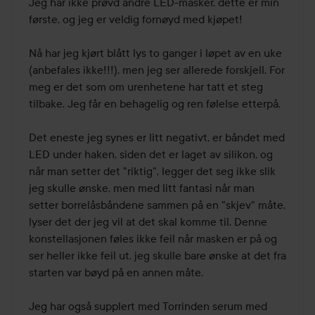
Jeg har ikke prøvd andre LED-masker, dette er min 
første, og jeg er veldig fornøyd med kjøpet!

Nå har jeg kjørt blått lys to ganger i løpet av en uke 
(anbefales ikke!!!), men jeg ser allerede forskjell. For 
meg er det som om urenhetene har tatt et steg 
tilbake. Jeg får en behagelig og ren følelse etterpå.

Det eneste jeg synes er litt negativt, er båndet med 
LED under haken, siden det er laget av silikon, og 
når man setter det "riktig", legger det seg ikke slik 
jeg skulle ønske, men med litt fantasi når man 
setter borrelåsbåndene sammen på en "skjev" måte, 
lyser det der jeg vil at det skal komme til. Denne 
konstellasjonen føles ikke feil når masken er på og 
ser heller ikke feil ut, jeg skulle bare ønske at det fra 
starten var bøyd på en annen måte.

Jeg har også supplert med Torrinden serum med 