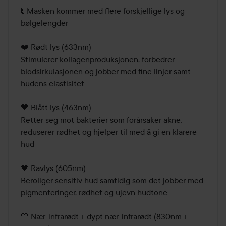
🚦 Masken kommer med flere forskjellige lys og 
bølgelengder

❤️ Rødt lys (633nm)

Stimulerer kollagenproduksjonen, forbedrer 
blodsirkulasjonen og jobber med fine linjer samt 
hudens elastisitet

💙 Blått lys (463nm)

Retter seg mot bakterier som forårsaker akne, 
reduserer rødhet og hjelper til med å gi en klarere 
hud

🧡 Ravlys (605nm)

Beroliger sensitiv hud samtidig som det jobber med 
pigmenteringer, rødhet og ujevn hudtone

🤍 Nær-infrarødt + dypt nær-infrarødt (830nm + 