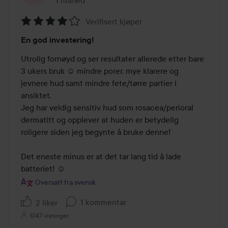
1 måned
Innlegget ble opprettet 1 måned
Verifisert kjøper
Vurdering:
En god investering!
4
av
Utrolig fornøyd og ser resultater allerede etter bare 
5
3 ukers bruk ☺️ mindre porer, mye klarere og 
jevnere hud samt mindre fete/tørre partier i 
ansiktet.

Jeg har veldig sensitiv hud som rosacea/perioral 
dermatitt og opplever at huden er betydelig 
roligere siden jeg begynte å bruke denne!

Det eneste minus er at det tar lang tid å lade 
batteriet! ☺️
Oversatt fra svensk
1 kommentar
2 liker
1047 visninger