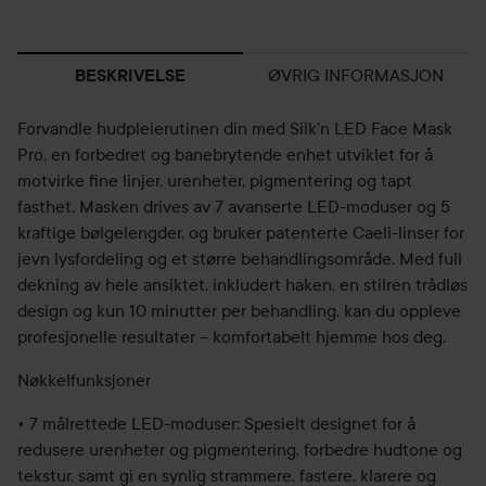
ØVRIG INFORMASJON
BESKRIVELSE
Forvandle hudpleierutinen din med Silk’n LED Face Mask
Pro, en forbedret og banebrytende enhet utviklet for å
motvirke fine linjer, urenheter, pigmentering og tapt
fasthet. Masken drives av 7 avanserte LED-moduser og 5
kraftige bølgelengder, og bruker patenterte Caeli-linser for
jevn lysfordeling og et større behandlingsområde. Med full
dekning av hele ansiktet, inkludert haken, en stilren trådløs
design og kun 10 minutter per behandling, kan du oppleve
profesjonelle resultater – komfortabelt hjemme hos deg.
Nøkkelfunksjoner
• 7 målrettede LED-moduser: Spesielt designet for å
redusere urenheter og pigmentering, forbedre hudtone og
tekstur, samt gi en synlig strammere, fastere, klarere og