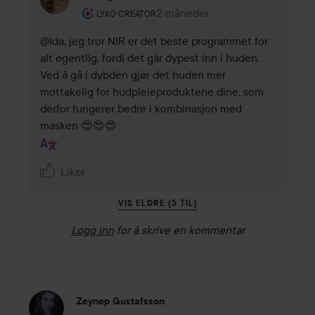
Brukerens rolle: Lyko Creator.
2 måneder
Kommentaren lades 2 måneder
LYKO CREATOR
@Ida, jeg tror NIR er det beste programmet for 
alt egentlig, fordi det går dypest inn i huden. 
Ved å gå i dybden gjør det huden mer 
mottakelig for hudpleieproduktene dine, som 
derfor fungerer bedre i kombinasjon med 
masken 😍😍😍
Liker
VIS ELDRE (5 TIL)
Logg inn
for å skrive en kommentar
Zeynep Gustafsson