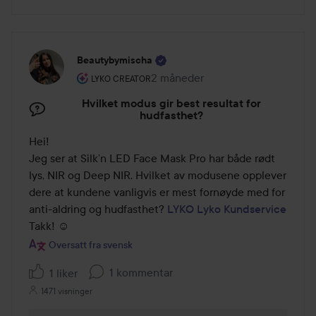
Beautybymischa
Brukerens rolle: Lyko Creator.
2 måneder
Innlegget ble opprettet 2 måned
LYKO CREATOR
Hvilket modus gir best resultat for
hudfasthet?
Hei!

Jeg ser at Silk’n LED Face Mask Pro har både rødt 
lys, NIR og Deep NIR. Hvilket av modusene opplever 
dere at kundene vanligvis er mest fornøyde med for 
anti-aldring og hudfasthet? 
LYKO
Lyko Kundservice
Takk! ☺️
Oversatt fra svensk
1 kommentar
1 liker
1471 visninger