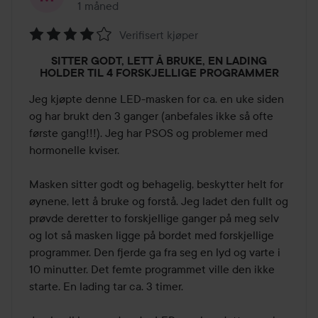
1 måned
Innlegget ble opprettet 1 måned
Verifisert kjøper
Vurdering:
SITTER GODT, LETT Å BRUKE, EN LADING
4
HOLDER TIL 4 FORSKJELLIGE PROGRAMMER
av
Jeg kjøpte denne LED-masken for ca. en uke siden 
5
og har brukt den 3 ganger (anbefales ikke så ofte 
første gang!!!). Jeg har PSOS og problemer med 
hormonelle kviser.

Masken sitter godt og behagelig, beskytter helt for 
øynene, lett å bruke og forstå. Jeg ladet den fullt og 
prøvde deretter to forskjellige ganger på meg selv 
og lot så masken ligge på bordet med forskjellige 
programmer. Den fjerde ga fra seg en lyd og varte i 
10 minutter. Det femte programmet ville den ikke 
starte. En lading tar ca. 3 timer.
