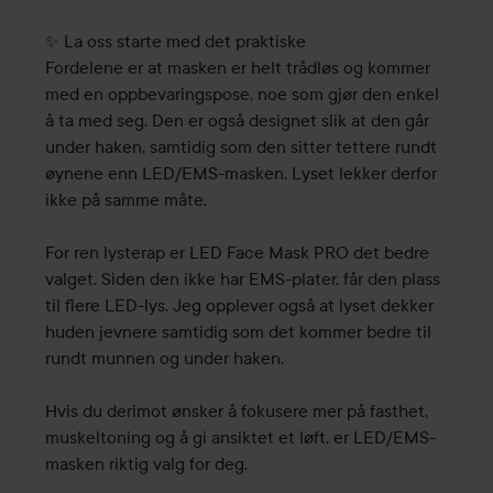
✨ La oss starte med det praktiske

Fordelene er at masken er helt trådløs og kommer 
med en oppbevaringspose, noe som gjør den enkel 
å ta med seg. Den er også designet slik at den går 
under haken, samtidig som den sitter tettere rundt 
øynene enn LED/EMS-masken. Lyset lekker derfor 
ikke på samme måte.

For ren lysterap er LED Face Mask PRO det bedre 
valget. Siden den ikke har EMS-plater, får den plass 
til flere LED-lys. Jeg opplever også at lyset dekker 
huden jevnere samtidig som det kommer bedre til 
rundt munnen og under haken.

Hvis du derimot ønsker å fokusere mer på fasthet, 
muskeltoning og å gi ansiktet et løft, er LED/EMS-
masken riktig valg for deg.
