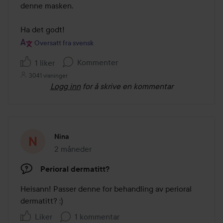
denne masken.

Ha det godt!
Oversatt fra svensk
Kommenter
1 liker
3041 visninger
Logg inn
for å skrive en kommentar
Nina
2 måneder
Innlegget ble opprettet 2 måneder
Perioral dermatitt?
Heisann! Passer denne for behandling av perioral 
dermatitt? :)
Liker
1 kommentar