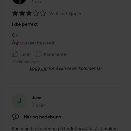
1 uke
Innlegget ble opprettet 1 uke
Verifisert kjøper
Vurdering:
Ikke perfekt
3
av
Ok
5
Oversatt fra svensk
Liker
Kommenter
280 visninger
Logg inn
for å skrive en kommentar
June
3 uker
Innlegget ble opprettet 3 uker
Hår og hodebunn
Kan man bruke denne på hodet også for å stimulere 