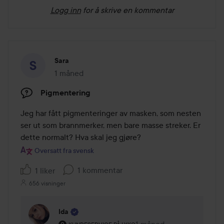
Logg inn
for å skrive en kommentar
Sara
1 måned
Innlegget ble opprettet 1 måned
Pigmentering
Jeg har fått pigmenteringer av masken, som nesten 
ser ut som brannmerker, men bare masse streker. Er 
dette normalt? Hva skal jeg gjøre?
Oversatt fra svensk
1 kommentar
1 liker
656 visninger
Ida
Brukerens rolle: Kundeservice på Lyko.