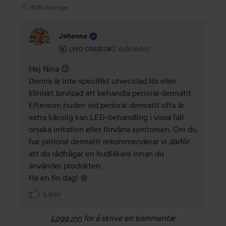
1405 visninger
Johanna
Brukerens rolle: Lyko Creator.
2 måneder
Kommentaren lades 2 måneder
LYKO CREATOR
Hej Nina 😊

Denna är inte specifikt utvecklad för eller 
kliniskt bevisad att behandla perioral dermatit. 
Eftersom huden vid perioral dermatit ofta är 
extra känslig kan LED-behandling i vissa fall 
orsaka irritation eller förvärra symtomen. Om du 
har perioral dermatit rekommenderar vi därför 
att du rådfrågar en hudläkare innan du 
använder produkten.

Ha en fin dag! 🌼
Liker
Logg inn
for å skrive en kommentar