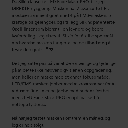
Da Silk’n lanserte LED Face Mask PRO, ble jeg 
DIREKTE nysgjerrig. Masken har 7 avanserte LED-
moduser sammenlignet med 4 på EMS-masken, 5 
kraftige bølgelengder, og i tillegg Silk’ns patenterte 
Caeli-linser som bidrar til en jevnere og bedre 
lysfordeling. Jeg skrev til Silk’n for å stille spørsmål 
om hvordan masken fungerte, og de tilbød meg å 
teste den gratis 🥹💖

Det jeg satte pris på var at de var ærlige og tydelige 
på at dette ikke nødvendigvis er en oppgradering, 
men heller en maske med et annet fokusområde. 
LED/EMS-masken jobber med mikrostrømmer for å 
redusere fine linjer og jobbe med hudens fasthet, 
mens LED Face Mask PRO er optimalisert for 
nettopp lysterap.

Nå har jeg testet masken i omtrent en måned, og 
jeg er helt solgt.
