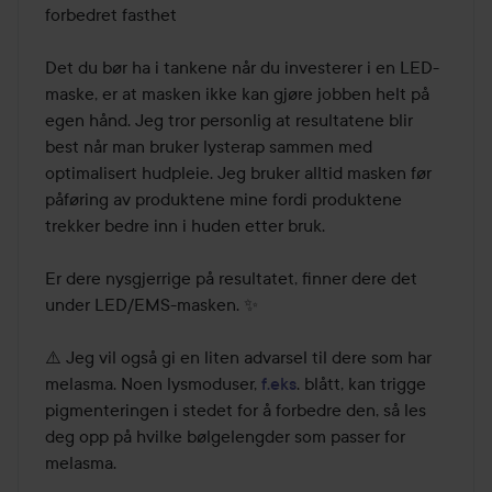
forbedret fasthet

Det du bør ha i tankene når du investerer i en LED-
maske, er at masken ikke kan gjøre jobben helt på 
egen hånd. Jeg tror personlig at resultatene blir 
best når man bruker lysterap sammen med 
optimalisert hudpleie. Jeg bruker alltid masken før 
påføring av produktene mine fordi produktene 
trekker bedre inn i huden etter bruk.

Er dere nysgjerrige på resultatet, finner dere det 
under LED/EMS-masken. ✨

⚠️ Jeg vil også gi en liten advarsel til dere som har 
melasma. Noen lysmoduser, 
f.eks
. blått, kan trigge 
pigmenteringen i stedet for å forbedre den, så les 
deg opp på hvilke bølgelengder som passer for 
melasma.
