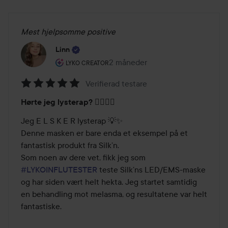
• Patenterte lyskilder og pulsteknologi: Bruker pulserende
lys for økt effektivitet og raskere resultater, noe som
Mest hjelpsomme positive
overgår tradisjonelle LED-masker.
Linn
• Patenterte linseteknologi: Hver LED er utstyrt med en
Brukerens rolle: Lyko Creator.
2 måneder
Innlegget ble opprettet 2 måned
Caeli-linse som gir mer fokusert lys og forbedret, jevnere
LYKO CREATOR
lysfordeling for bedre behandlingsresultater.
Verifierad testare
Vurdering:
Hørte jeg lysterap? 👂🏻📣😍
5
av
Jeg E L S K E R lysterap 💡✨

5
Denne masken er bare enda et eksempel på et 
fantastisk produkt fra Silk’n.

Som noen av dere vet, fikk jeg som 
#LYKOINFLUTESTER
 teste Silk’ns LED/EMS-maske 
og har siden vært helt hekta. Jeg startet samtidig 
en behandling mot melasma, og resultatene var helt 
fantastiske.
