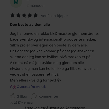
2 måneder
Innlegget ble opprettet 2 måneder
Verifisert kjøper
Vurdering:
Den beste av dem alle
5
av
Jeg har prøvd en rekke LED-masker gjennom årene, 
5
både svensk- og internasjonalt produserte masker.

Silk’n pro er overlegen den beste av dem alle.

Det eneste jeg kan komme på er at jeg ønsker en 
skjerm der jeg kan se hvilket nivå masken er på. 
Akkurat nå må jeg trykke meg gjennom alle 
nivåene, og man kan heller ikke gå tilbake hvis man 
ved et uhell passerer et nivå.

Men ellers - veldig fornøyd 👍
Oversatt fra svensk
Kommenter
3 liker
2387 visninger
Logg inn
for å skrive en kommentar