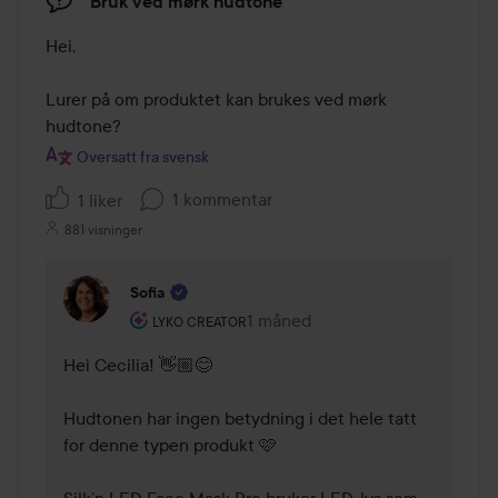
Bruk ved mørk hudtone
Hei,

Lurer på om produktet kan brukes ved mørk 
hudtone?
Oversatt fra svensk
1 kommentar
1 liker
881 visninger
Sofia
Brukerens rolle: Lyko Creator.
1 måned
Kommentaren lades 1 måned
LYKO CREATOR
Hei Cecilia! 👋🏼😊

Hudtonen har ingen betydning i det hele tatt 
for denne typen produkt 🩷

Silk’n LED Face Mask Pro bruker LED-lys som 