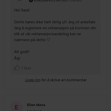
1 måned
Kommentaren lades 1 må
KUNDESERVICE PÅ LYKO
Hei Sara!

Dette høres ikke helt riktig ut! Jeg vil anbefale 
deg å registrere en reklamasjon på kontoen din 
slik at vår reklamasjonsavdeling kan se 
nærmere på dette 🤍

Alt godt!
1 liker
Logg inn
for å skrive en kommentar
Ellen Maria