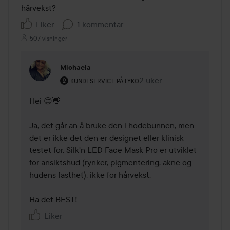
hårvekst?
Liker
1 kommentar
507 visninger
Michaela
Brukerens rolle: Kundeservice på Lyko.
2 uker
Kommentaren lades 2 uk
KUNDESERVICE PÅ LYKO
Hei 😊👋

Ja, det går an å bruke den i hodebunnen, men 
det er ikke det den er designet eller klinisk 
testet for. Silk'n LED Face Mask Pro er utviklet 
for ansiktshud (rynker, pigmentering, akne og 
hudens fasthet), ikke for hårvekst.

Ha det BEST!
Liker