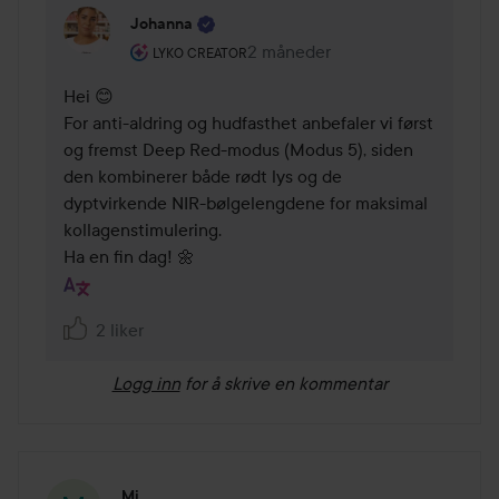
Johanna
Brukerens rolle: Lyko Creator.
2 måneder
Kommentaren lades 2 måneder
LYKO CREATOR
Hei 😊

For anti-aldring og hudfasthet anbefaler vi først 
og fremst Deep Red-modus (Modus 5), siden 
den kombinerer både rødt lys og de 
dyptvirkende NIR-bølgelengdene for maksimal 
kollagenstimulering.

Ha en fin dag! 🌼
2 liker
Logg inn
for å skrive en kommentar
Mi