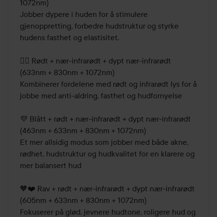
1072nm)

Jobber dypere i huden for å stimulere 
gjenoppretting, forbedre hudstruktur og styrke 
hudens fasthet og elastisitet.

❤️‍🔥 Rødt + nær-infrarødt + dypt nær-infrarødt 
(633nm + 830nm + 1072nm)

Kombinerer fordelene med rødt og infrarødt lys for å 
jobbe med anti-aldring, fasthet og hudfornyelse

💜 Blått + rødt + nær-infrarødt + dypt nær-infrarødt 
(463nm + 633nm + 830nm + 1072nm)

Et mer allsidig modus som jobber med både akne, 
rødhet, hudstruktur og hudkvalitet for en klarere og 
mer balansert hud

🧡❤️ Rav + rødt + nær-infrarødt + dypt nær-infrarødt 
(605nm + 633nm + 830nm + 1072nm)

Fokuserer på glød, jevnere hudtone, roligere hud og 