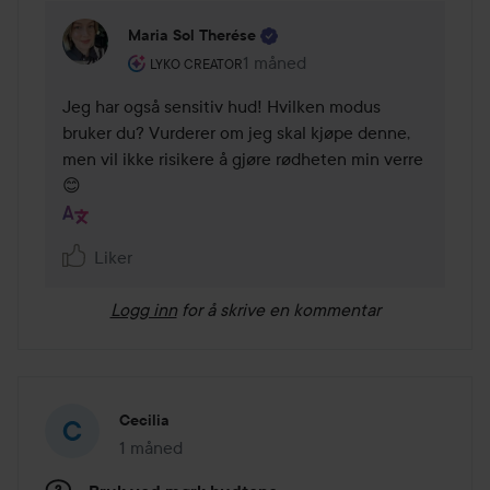
Maria Sol Therése
Brukerens rolle: Lyko Creator.
1 måned
Kommentaren lades 1 måned
LYKO CREATOR
Jeg har også sensitiv hud! Hvilken modus 
bruker du? Vurderer om jeg skal kjøpe denne, 
men vil ikke risikere å gjøre rødheten min verre 
😊
Liker
Logg inn
for å skrive en kommentar
Cecilia
1 måned
Innlegget ble opprettet 1 måned