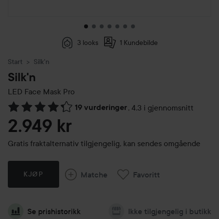
3 looks
1 Kundebilde
Start
Silk'n
Silk'n
LED Face Mask Pro
19 vurderinger
,
4.3 i gjennomsnitt
Gå til Vurderinger & anmeldelser
2.949 kr
Gratis fraktalternativ tilgjengelig, kan sendes omgående
Matche
Favoritt
KJØP
Se prishistorikk
Ikke tilgjengelig i butikk