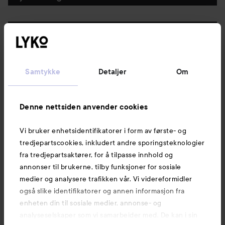
Følg oss
Kundeservice
Samtykke
Detaljer
Om
Informasjon
Denne nettsiden anvender cookies
Vi bruker enhetsidentifikatorer i form av første- og
Også av interesse
tredjepartscookies, inkludert andre sporingsteknologier
fra tredjepartsaktører, for å tilpasse innhold og
annonser til brukerne, tilby funksjoner for sosiale
medier og analysere trafikken vår. Vi videreformidler
også slike identifikatorer og annen informasjon fra
enheten din til sosiale medier, annonse- og
analyseselskaper som vi samarbeider med. De kan i sin