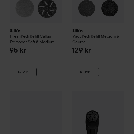
Silk'n
Silk'n
FreshPedi Refill Callus
VacuPedi Refill Medium &
Remover Soft & Medium
Course
95 kr
129 kr
KJØP
KJØP
Silk'n
FreshPedi Refill Callus Remover Medium & Course
Silk'n
FreshPedi
Black
405 kr
95 