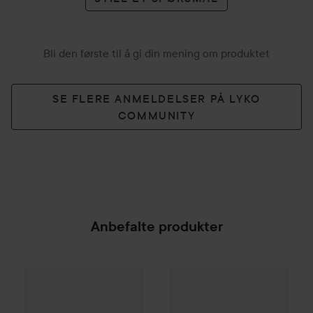
Bli den første til å gi din mening om produktet
SE FLERE ANMELDELSER PÅ LYKO
COMMUNITY
Anbefalte produkter
Silk'n
VacuPedi Refill Filters
Silk'n
VacuPedi
Rose Gold
85 kr
835 