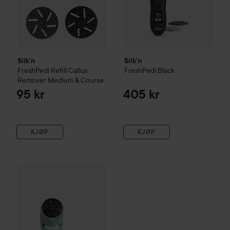
Silk'n
Silk'n
FreshPedi Refill Callus
FreshPedi
Black
Remover Medium & Course
95 kr
405 kr
KJØP
KJØP
Silk'n
FreshPedi
Mint
449 kr