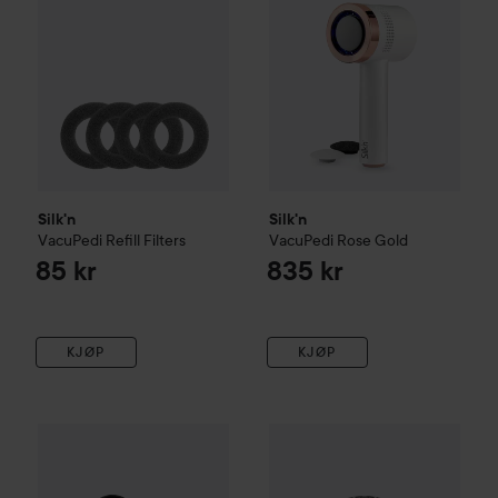
Silk'n
Silk'n
VacuPedi Refill Filters
VacuPedi
Rose Gold
85 kr
835 kr
KJØP
KJØP
Silk'n
FreshPedi
Black
Steamery
Pilo Lint Shaver
Mat
405 kr