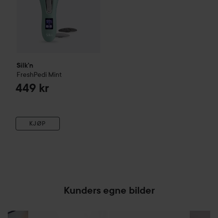
Silk'n
FreshPedi
Mint
449 kr
KJØP
Kunders egne bilder