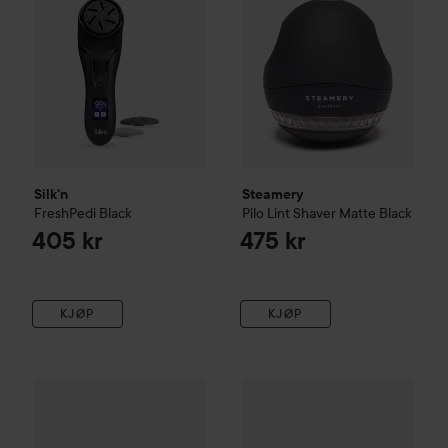
Silk'n
Steamery
FreshPedi
Black
Pilo Lint Shaver
Matte Black
405 kr
475 kr
KJØP
KJØP
Pudderdåserne
Intim Servietter
Membrasin
188 g
Vaginal
30 ml
119 kr
309 k