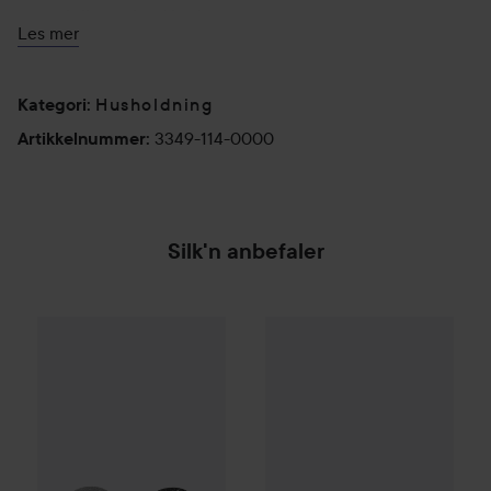
normal til grov hard hud.
Les mer
Husholdning
Kategori
:
3349-114-0000
Artikkelnummer
:
Silk'n anbefaler
Silk'n
FreshPedi Refill Callus Remover Soft & Medium
Silk'n
VacuPedi Refill Medium
95 kr