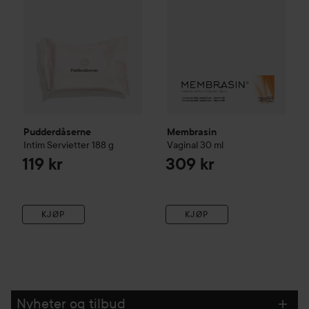
Pudderdåserne
Membrasin
Intim Servietter
188 g
Vaginal
30 ml
119 kr
309 kr
KJØP
KJØP
Nyheter og tilbud