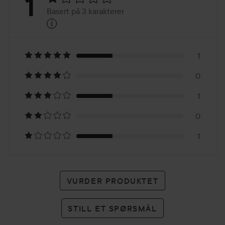
Vurdering:
1
Basert på 3 karakterer
i
1
Basert
på
1
0
3
1
karakterer
0
1
VURDER PRODUKTET
STILL ET SPØRSMÅL