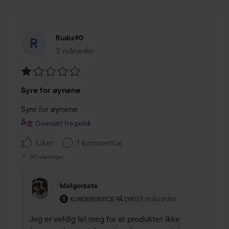
Rudia90
3 måneder
Innlegget ble opprettet 3 måneder
Vurdering:
Syre for øynene
1
av
Syre for øynene
5
Oversatt fra polsk
Liker
1 kommentar
30 visninger
Małgorzata
Brukerens rolle: Kundeservice på Lyko.
3 måneder
Kommentaren lades 3 m
KUNDESERVICE PÅ LYKO
Jeg er veldig lei meg for at produktet ikke 