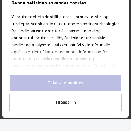
Denne nettsiden anvender cookies
Vi bruker enhetsidentifikatorer i form av første- og
Også av interesse
tredjepartscookies, inkludert andre sporingsteknologier
fra tredjepartsaktører, for å tilpasse innhold og
annonser til brukerne, tilby funksjoner for sosiale
medier og analysere trafikken vår. Vi videreformidler
også slike identifikatorer og annen informasjon fra
enheten din til sosiale medier, annonse- og
analyseselskaper som vi samarbeider med. De kan i sin
tur kombinere denne informasjonen med annen
informasjon som du har oppgitt eller som de har samlet
Tillat alle cookies
inn når du har benyttet tjenestene deres. Du godtar
våre cookies ved å fortsette å bruke nettsiden vår. For
informasjon om hvordan du kan endre innstillingene for
Tilpass
Copyright 2026
cookies, se vår Cookie Policy.
E-handel av Avensia