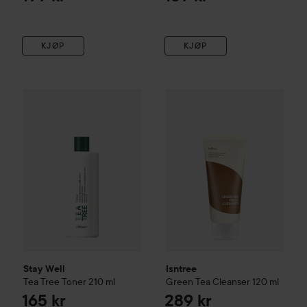
KJØP
KJØP
Stay Well
Tea Tree Toner
210 ml
Isntree
Green Tea Cleanser
12
165 kr
Stay Well
Isntree
Tea Tree Toner
210 ml
Green Tea Cleanser
120 ml
165 kr
289 kr