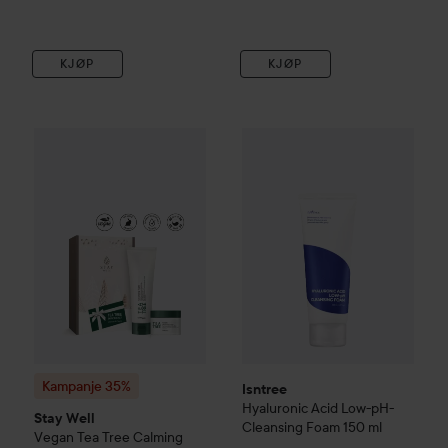
KJØP
KJØP
Tilbud
Isntree
Hyaluronic Acid Low-
209,30
Kampanje 35%
Stay Well
Vegan Tea Tree Calming duo
Ordinarie pris
Kampanje 35%
Isntree
Hyaluronic Acid Low-pH-
Stay Well
Cleansing Foam
150 ml
Vegan Tea Tree Calming