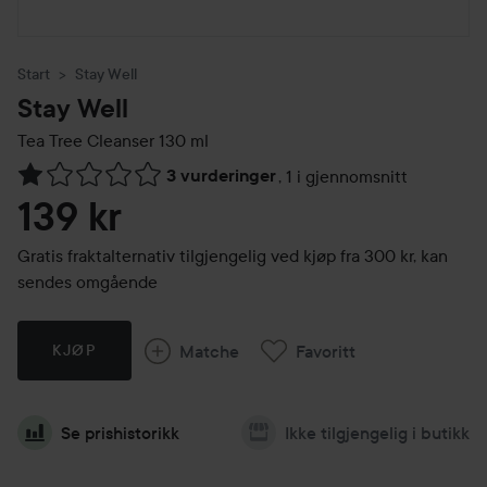
Start
Stay Well
Stay Well
Tea Tree Cleanser
130 ml
3 vurderinger
,
1 i gjennomsnitt
Gå til Vurderinger & anmeldelser
139 kr
Gratis fraktalternativ tilgjengelig ved kjøp fra 300 kr, kan
sendes omgående
Matche
Favoritt
KJØP
Se prishistorikk
Ikke tilgjengelig i butikk