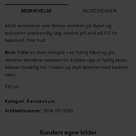
INGREDIENSER
BESKRIVELSE
Mildt renseskum som fjerner sminken på dypet og
reduserer unødvendig talg, med et pH-nivå på 5,5 for
balansert, frisk hud
Påfør en liten mengde i en fuktig hånd og gni
Bruk:
deretter hendene sammen for å jobbe opp et fyldig skum.
Masser forsiktig inn i huden og skyll deretter med lunkent
vann.
130 ml
Renseskum
Kategori
:
3104-111-0130
Artikkelnummer
:
Kunders egne bilder