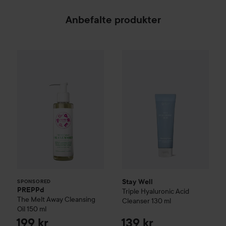
Anbefalte produkter
PREPPd
The Melt Away Cleansing Oil
Stay Well
Triple Hyaluronic Ac
150 ml
199 k
SPONSORED
Stay Well
SPONSORED
PREPPd
Triple Hyaluronic Acid
The Melt Away Cleansing
Cleanser
130 ml
Oil
150 ml
199 kr
139 kr