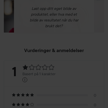
Last opp ditt eget bilde av
produktet, eller hva med et
bilde av resultatet når du har
brukt det?
Vurderinger & anmeldelser
Vurdering:
1
Basert på 1 karakter
i
1
Basert
på
0
0