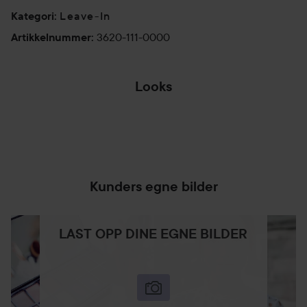
Leave-In
Kategori
:
3620-111-0000
Artikkelnummer
:
Looks
SOMM
KILLER DUO ON-
DIN REISESVENN
HÅR 
THE-GO 🌟
FOR HÅRPLEIE!...
HOPP OVER SEKSJON
Kunders egne bilder
LAST OPP DINE EGNE BILDER