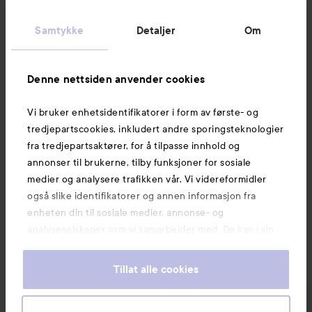
Kundeservice
Samtykke
Detaljer
Om
Informasjon
Denne nettsiden anvender cookies
Vi bruker enhetsidentifikatorer i form av første- og
Også av interesse
tredjepartscookies, inkludert andre sporingsteknologier
fra tredjepartsaktører, for å tilpasse innhold og
annonser til brukerne, tilby funksjoner for sosiale
medier og analysere trafikken vår. Vi videreformidler
også slike identifikatorer og annen informasjon fra
enheten din til sosiale medier, annonse- og
analyseselskaper som vi samarbeider med. De kan i sin
tur kombinere denne informasjonen med annen
informasjon som du har oppgitt eller som de har samlet
Tillat alle cookies
inn når du har benyttet tjenestene deres. Du godtar
våre cookies ved å fortsette å bruke nettsiden vår. For