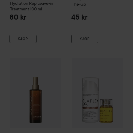
Hydration Rep Leave-in
The-Go
Treatment
100 ml
80 kr
45 kr
KJØP
KJØP
Moroccanoil
Treatment Mist
100 ml
499 kr
Olaplex
Bundle No.6 Leave-in 