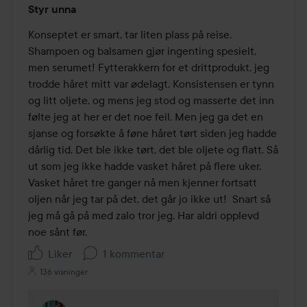
Styr unna
1
av
Konseptet er smart, tar liten plass på reise. 
5
Shampoen og balsamen gjør ingenting spesielt, 
men serumet! Fytterakkern for et drittprodukt, jeg 
trodde håret mitt var ødelagt. Konsistensen er tynn 
og litt oljete, og mens jeg stod og masserte det inn 
følte jeg at her er det noe feil. Men jeg ga det en 
sjanse og forsøkte å føne håret tørt siden jeg hadde 
dårlig tid. Det ble ikke tørt, det ble oljete og flatt. Så 
ut som jeg ikke hadde vasket håret på flere uker. 
Vasket håret tre ganger nå men kjenner fortsatt 
oljen når jeg tar på det, det går jo ikke ut!  Snart så 
jeg må gå på med zalo tror jeg. Har aldri opplevd 
noe sånt før. 
Liker
1 kommentar
136 visninger