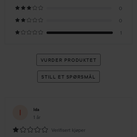
1
0
karakter
0
1
VURDER PRODUKTET
STILL ET SPØRSMÅL
Ida
1 år
Innlegget ble opprettet 1 år
Verifisert kjøper
Vurdering: