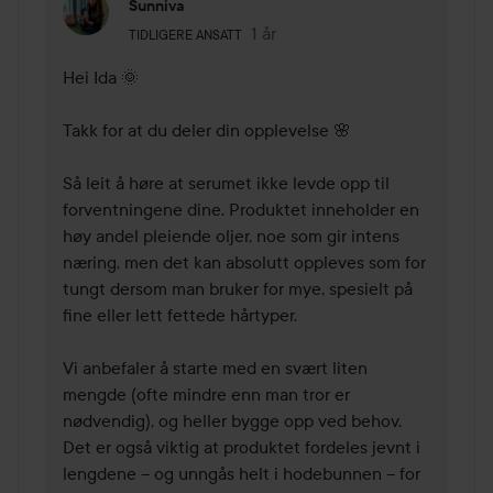
Sunniva
Brukerens rolle: Tidligere ansatt.
1 år
Kommentaren lades 1 år
TIDLIGERE ANSATT
Hei Ida 🌞 

Takk for at du deler din opplevelse 🌸

Så leit å høre at serumet ikke levde opp til 
forventningene dine. Produktet inneholder en 
høy andel pleiende oljer, noe som gir intens 
næring, men det kan absolutt oppleves som for 
tungt dersom man bruker for mye, spesielt på 
fine eller lett fettede hårtyper.

Vi anbefaler å starte med en svært liten 
mengde (ofte mindre enn man tror er 
nødvendig), og heller bygge opp ved behov. 
Det er også viktig at produktet fordeles jevnt i 
lengdene – og unngås helt i hodebunnen – for 