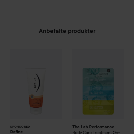
Anbefalte produkter
Define
Hydration Rep Leave-in Treatment
The Lab Performance
100 ml
Body Ca
8
SPONSORED
The Lab Performance
SPONSORED
Define
Body Care Treatment On-