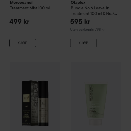
Moroccanoil
Olaplex
Treatment Mist
100 ml
Bundle No.6 Leave-in
Treatment 100 ml & No.7
Bonding Oil 30 ml
499 kr
595 kr
Uten pakkepris: 798 kr
KJØP
KJØP
Ti
Paul Mitchell
Clean Beauty
An
3
Combo Deal 30%
ghd
Rehab Damaged Hair Repairer
59 stk
Ute