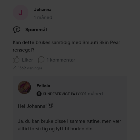
Johanna
1 måned
Innlegget ble opprettet 1 måned
Spørsmål
Kan dette brukes samtidig med Smuuti Skin Pear 
rensegel?
Liker
1 kommentar
1569 visninger
Felicia
Brukerens rolle: Kundeservice på Lyko.
1 måned
Kommentaren lades 1 må
KUNDESERVICE PÅ LYKO
Hei Johanna! 👋

Ja, du kan bruke disse i samme rutine, men vær 
alltid forsiktig og lytt til huden din.
