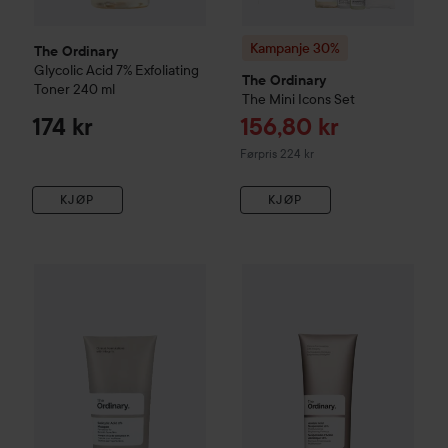
Kampanje 30%
The Ordinary
Glycolic Acid 7% Exfoliating
The Ordinary
Toner
240 ml
The Mini Icons Set
Tilbudspris
174 kr
156,80 kr
Ordinarie pris 224 kr
Førpris 224 kr
KJØP
KJØP
The Ordinary
Salicylic Acid 2% Masque
The Ordinary
50 ml
Azelaic Acid Su
178 kr