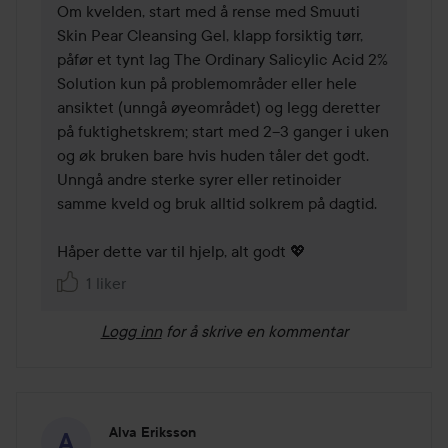
Om kvelden, start med å rense med Smuuti 
Skin Pear Cleansing Gel, klapp forsiktig tørr, 
påfør et tynt lag The Ordinary Salicylic Acid 2% 
Solution kun på problemområder eller hele 
ansiktet (unngå øyeområdet) og legg deretter 
på fuktighetskrem; start med 2–3 ganger i uken 
og øk bruken bare hvis huden tåler det godt. 
Unngå andre sterke syrer eller retinoider 
samme kveld og bruk alltid solkrem på dagtid.

Håper dette var til hjelp, alt godt 💖
1 liker
Logg inn
for å skrive en kommentar
Alva Eriksson