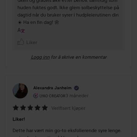
huden fuktes godt. Ikke glem solbeskyttelse på 
dagtid når du bruker syrer i hudpleierutinen din 
☀️ Ha en fin dag! 🌼
Liker
Logg inn
for å skrive en kommentar
Alexandra Janheim
Brukerens rolle: Lyko Creator.
3 måneder
Innlegget ble opprettet 3 måned
LYKO CREATOR
Verifisert kjøper
Vurdering:
Liker!
5
av
Dette har vært min go-to eksfolierende syre lenge, 
5