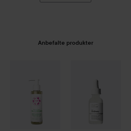
Anbefalte produkter
PREPPd
The Melt Away Cleansing Oil
The Ordinary
Niacinamide 10%
150 ml
199 k
SPONSORED