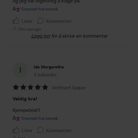
og jeg har ingenting å klage på 
Oversatt fra svensk
Liker
Kommenter
1766 visninger
Logg inn
for å skrive en kommentar
Ida Margaretha
3 måneder
Innlegget ble opprettet 3 måneder
Verifisert kjøper
Vurdering:
Veldig bra!
5
av
Kjempebra!!!
5
Oversatt fra svensk
Liker
Kommenter