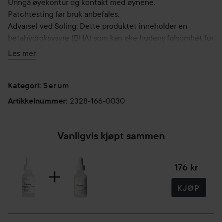
Unngå øyekontur og kontakt med øynene.
Patchtesting før bruk anbefales.
Advarsel ved Soling: Dette produktet inneholder en
betahydroksysyre (BHA) som kan øke hudens følsomhet for
solen og spesielt muligheten for solbrenthet. Bruk en
Les mer
solkrem, bruk beskyttende klær og begrens soleksponering
mens du bruker dette produktet og i en uke etterpå.
Serum
Kategori
:
30 ml
2328-166-0030
Artikkelnummer
:
Vanligvis kjøpt sammen
176 kr
KJØP