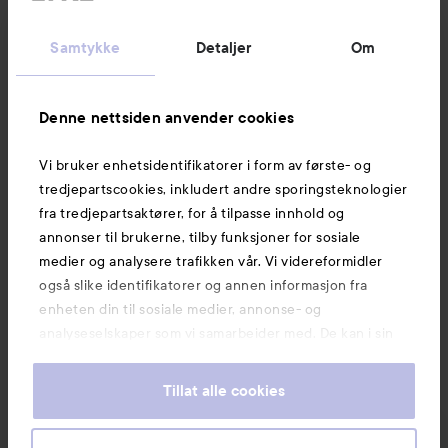
Kundeservice
Samtykke
Detaljer
Om
Informasjon
Denne nettsiden anvender cookies
Vi bruker enhetsidentifikatorer i form av første- og
Også av interesse
tredjepartscookies, inkludert andre sporingsteknologier
fra tredjepartsaktører, for å tilpasse innhold og
annonser til brukerne, tilby funksjoner for sosiale
medier og analysere trafikken vår. Vi videreformidler
også slike identifikatorer og annen informasjon fra
enheten din til sosiale medier, annonse- og
analyseselskaper som vi samarbeider med. De kan i sin
tur kombinere denne informasjonen med annen
informasjon som du har oppgitt eller som de har samlet
Tillat alle cookies
inn når du har benyttet tjenestene deres. Du godtar
våre cookies ved å fortsette å bruke nettsiden vår. For