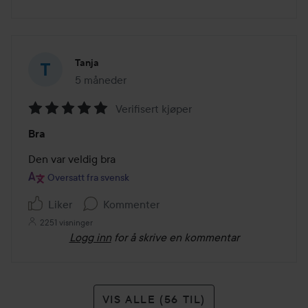
Tanja
5 måneder
Innlegget ble opprettet 5 måneder
Verifisert kjøper
Vurdering:
Bra
5
av
Den var veldig bra
5
Oversatt fra svensk
Liker
Kommenter
2251 visninger
Logg inn
for å skrive en kommentar
VIS ALLE (56 TIL)