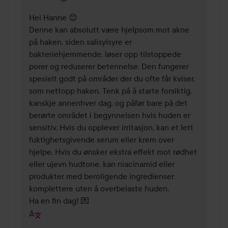
Hei Hanne 😊

Denne kan absolutt være hjelpsom mot akne 
på haken, siden salisylsyre er 
bakteriehjemmende, løser opp tilstoppede 
porer og reduserer betennelse. Den fungerer 
spesielt godt på områder der du ofte får kviser, 
som nettopp haken. Tenk på å starte forsiktig, 
kanskje annenhver dag, og påfør bare på det 
berørte området i begynnelsen hvis huden er 
sensitiv. Hvis du opplever irritasjon, kan et lett 
fuktighetsgivende serum eller krem over 
hjelpe. Hvis du ønsker ekstra effekt mot rødhet 
eller ujevn hudtone, kan niacinamid eller 
produkter med beroligende ingredienser 
komplettere uten å overbelaste huden.

Ha en fin dag! 💌