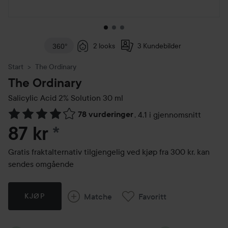
2 looks
3 Kundebilder
360°
Start
The Ordinary
The Ordinary
Salicylic Acid 2% Solution
30 ml
78 vurderinger
,
4.1 i gjennomsnitt
Gå til Vurderinger & anmeldelser
87 kr
*
Gratis fraktalternativ tilgjengelig ved kjøp fra 300 kr, kan
sendes omgående
Matche
Favoritt
KJØP