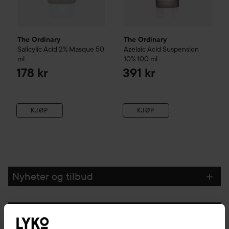
The Ordinary
The Ordinary
Salicylic Acid 2% Masque
50
Azelaic Acid Suspension
ml
10%
100 ml
178 kr
391 kr
KJØP
KJØP
Nyheter og tilbud
Følg oss