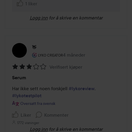
1 liker
Logg inn
for å skrive en kommentar
👋
Brukerens rolle: Lyko Creator.
4 måneder
Innlegget ble opprettet 4 måned
LYKO CREATOR
Verifisert kjøper
Vurdering:
Serum
3
av
Har ikke sett noen forskjell 
#lykoreview
.     
5
#lykotestpilot
Oversatt fra svensk
Liker
Kommenter
1772 visninger
Logg inn
for å skrive en kommentar