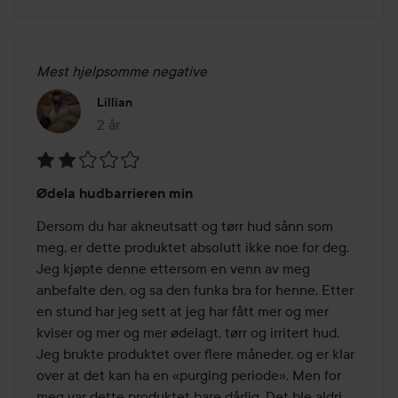
Mest hjelpsomme negative
Lillian
2 år
Innlegget ble opprettet 2 år
Vurdering:
Ødela hudbarrieren min
2
av
Dersom du har akneutsatt og tørr hud sånn som 
5
meg, er dette produktet absolutt ikke noe for deg. 
Jeg kjøpte denne ettersom en venn av meg 
anbefalte den, og sa den funka bra for henne. Etter 
en stund har jeg sett at jeg har fått mer og mer 
kviser og mer og mer ødelagt, tørr og irritert hud. 
Jeg brukte produktet over flere måneder, og er klar 
over at det kan ha en «purging periode». Men for 
meg var dette produktet bare dårlig. Det ble aldri 