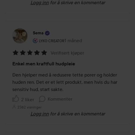
Logg inn
for å skrive en kommentar
Sema
Brukerens rolle: Lyko Creator.
1 måned
Innlegget ble opprettet 1 måned
LYKO CREATOR
Verifisert kjøper
Vurdering:
Enkel men kraftfull hudpleie
5
av
Den hjelper med å redusere tette porer og holder 
5
huden ren. Det er et lett produkt, men hvis du har 
sensitiv hud, start sakte.
Kommenter
2 liker
2362 visninger
Logg inn
for å skrive en kommentar