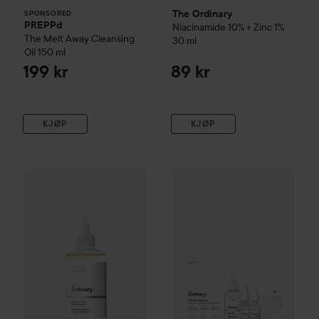
The Ordinary
SPONSORED
PREPPd
Niacinamide 10% + Zinc 1%
The Melt Away Cleansing
30 ml
Oil
150 ml
199 kr
89 kr
KJØP
KJØP
The Ordinary
Glycolic Acid 7% Exfoliating Toner
240 ml
174 k
Kampanje 30%
The Ordinary
Th