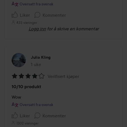
5
Oversatt fra svensk
Liker
Kommenter
433 visninger
Logg inn
for å skrive en kommentar
Julia Kling
1 uke
Innlegget ble opprettet 1 uke
Verifisert kjøper
Vurdering:
10/10 produkt
4
av
Wow
5
Oversatt fra svensk
Liker
Kommenter
1302 visninger