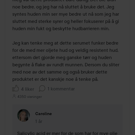
noe bedre, og jeg har nå sluttet å bruke det. Jeg 
syntes huden min ser mye bedre ut nå som jeg har 
sluttet med sterke syrer og heller fokuserer på å gi 
huden min fukt og beskytte hudbarrieren min. 

Jeg kan tenke meg at dette serumet funker bedre 
for de med mer oljete hud og veldig resistent hud, 
ettersom det gjorde meg ganske tørr og huden 
begynte å flake av rundt munnen. Dersom du sliter 
med noe av det samme og også bruker dette 
produktet er det kanskje noe å tenke på.
1 kommentar
4 liker
4350 visninger
Caroline
1 år
Kommentaren lades 1 år
Salicylic acid er mer for de som har for mye olje 