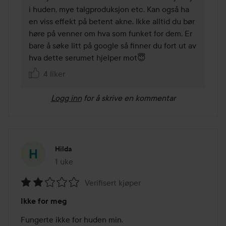
i huden, mye talgproduksjon etc. Kan også ha 
en viss effekt på betent akne. Ikke alltid du bør 
høre på venner om hva som funket for dem. Er 
bare å søke litt på google så finner du fort ut av 
hva dette serumet hjelper mot😇 
4 liker
Logg inn
for å skrive en kommentar
Hilda
1 uke
Innlegget ble opprettet 1 uke
Verifisert kjøper
Vurdering:
Ikke for meg
2
av
Fungerte ikke for huden min.