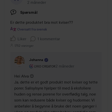
2 måneder
Innlegget ble opprettet 2 måneder
Spørsmål
Er dette produktet bra mot kviser??
Oversatt fra svensk
Liker
1 kommentar
1752 visninger
Johanna
Brukerens rolle: Lyko Creator.
2 måneder
Kommentaren lades 2 måneder
LYKO CREATOR
Hei Alva 😊

Ja, dette er et godt produkt mot kviser og tette 
porer. Salisylsyre hjelper til med å eksfoliere 
huden og rense porene for overflødig talg, noe 
som kan redusere både kviser og hudormer. Vi 
anbefaler å begynne å bruke det noen ganger i 
uken og gradvis øke etter behov, samtidig som 