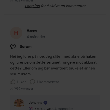
1628 visninger
Logg inn
for å skrive en kommentar
Hanne
4 måneder
Innlegget ble opprettet 4 måneder
Serum
Hei jeg lurer på noe. Jeg sliter med akne på haken 
og lurer på om dette serumet fungere mot akkurat 
dette? Eller om jeg bør eventuelt bruke et annen 
serum/krem.
Liker
1 kommentar
1999 visninger
Johanna
Brukerens rolle: Lyko Creator.
4 måneder
Kommentaren lades 4 måneder
LYKO CREATOR