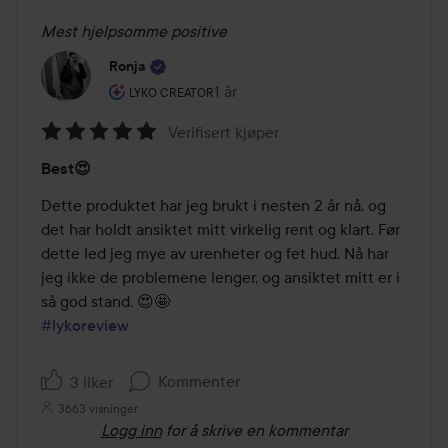
Mest hjelpsomme positive
Ronja
Brukerens rolle: Lyko Creator.
1 år
Innlegget ble opprettet 1 år
LYKO CREATOR
Verifisert kjøper
Vurdering:
Best😍
5
av
Dette produktet har jeg brukt i nesten 2 år nå, og 
5
det har holdt ansiktet mitt virkelig rent og klart. Før 
dette led jeg mye av urenheter og fet hud. Nå har 
jeg ikke de problemene lenger, og ansiktet mitt er i 
#lykoreview
Kommenter
3 liker
3663 visninger
Logg inn
for å skrive en kommentar