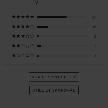
i
4.1
Basert
på
47
18
78
3
karakterer
7
3
VURDER PRODUKTET
STILL ET SPØRSMÅL