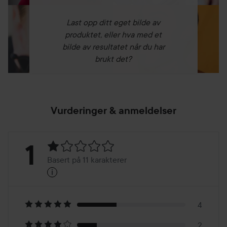
Last opp ditt eget bilde av
produktet, eller hva med et
bilde av resultatet når du har
brukt det?
Vurderinger & anmeldelser
Vurdering:
1
Basert på 11 karakterer
i
1
Basert
på
4
2