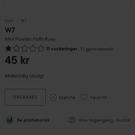
Start
W7
W7
Mini Powder Puffs
Rosa
11 vurderinger
,
1 i gjennomsnitt
Gå til Vurderinger & anmeldelser
45 kr
Midlertidig utsolgt
Matche
Favoritt
OVERVÅKE
Se prishistorikk
Ikke tilgjengelig i butikk