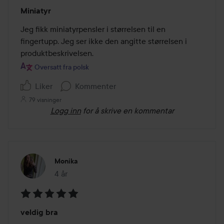
Vurdering:
Miniatyr
1
av
Jeg fikk miniatyrpensler i størrelsen til en 
5
fingertupp. Jeg ser ikke den angitte størrelsen i 
Oversatt fra polsk
Liker
Kommenter
79 visninger
Logg inn
for å skrive en kommentar
Monika
4 år
Innlegget ble opprettet 4 år
Vurdering:
veldig bra
5