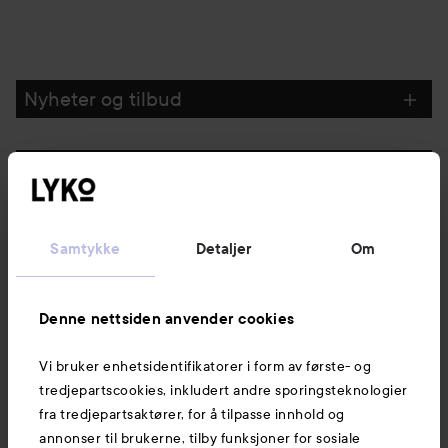
Nyheter og tilbud
Følg oss
Kundeservice
Samtykke
Detaljer
Om
Informasjon
Denne nettsiden anvender cookies
Vi bruker enhetsidentifikatorer i form av første- og
Også av interesse
tredjepartscookies, inkludert andre sporingsteknologier
fra tredjepartsaktører, for å tilpasse innhold og
annonser til brukerne, tilby funksjoner for sosiale