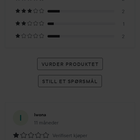
11
2
karakterer
1
2
VURDER PRODUKTET
STILL ET SPØRSMÅL
Iwona
11 måneder
Innlegget ble opprettet 11 måneder
Verifisert kjøper