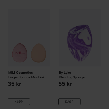
MILI Cosmetics
Finger Sponge Mini
By Lyko
Pink
Blending Sponge
35 kr
55 k
MILI Cosmetics
By Lyko
Finger Sponge Mini
Pink
Blending Sponge
35 kr
55 kr
KJØP
KJØP