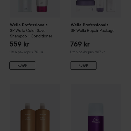
Wella Professionals
Wella Professionals
SP
Wella Color Save
SP
Wella Repair Package
Shampoo + Conditioner
559 kr
769 kr
Uten pakkepris: 701 kr
Uten pakkepris: 967 kr
KJØP
KJØP
Wella Professionals
Ultimate Smooth
Combo Deal 25%
Shampoo 1000 ml & Co
Wella Profes