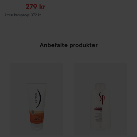
Tilbudspris
279 kr
Uten kampanje 372 kr
Anbefalte produkter
Define
Hydration Rep Leave-in Treatment
100 ml
8
SPONSORED
Combo Deal 25%
Wella Profes