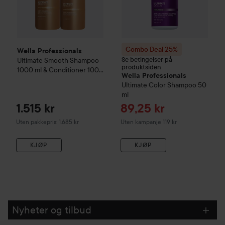
Combo Deal 25%
Wella Professionals
Se betingelser på
Ultimate Smooth
Shampoo
produktsiden
1000 ml & Conditioner 1000
Wella Professionals
ml
Ultimate Color
Shampoo
50
ml
Tilbudspris
1.515 kr
89,25 kr
Uten pakkepris: 1.685 kr
Uten kampanje 119 kr
KJØP
KJØP
Nyheter og tilbud