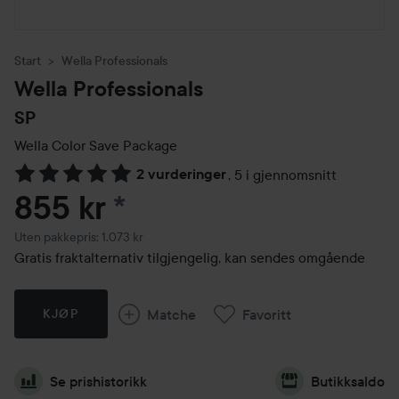
Start
Wella Professionals
Wella Professionals
SP
Wella Color Save Package
2 vurderinger
,
5 i gjennomsnitt
Gå til Vurderinger & anmeldelser
855 kr
*
Uten pakkepris: 1.073 kr
Gratis fraktalternativ tilgjengelig, kan sendes omgående
Matche
Favoritt
KJØP
Se prishistorikk
Butikksaldo