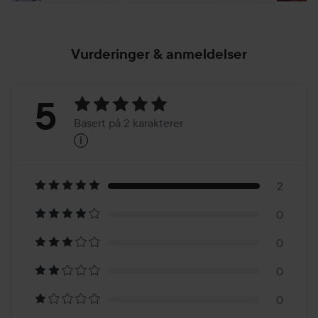
Vurderinger & anmeldelser
Vurdering:
5
Basert på 2 karakterer
i
5
Basert
på
2
0
2
0
karakterer
0
0