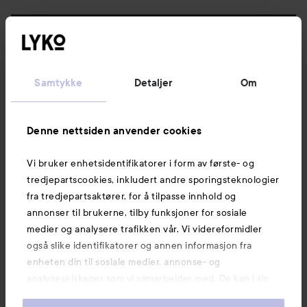
Følg oss
Kundeservice
Samtykke
Detaljer
Om
Informasjon
Denne nettsiden anvender cookies
Vi bruker enhetsidentifikatorer i form av første- og
Også av interesse
tredjepartscookies, inkludert andre sporingsteknologier
fra tredjepartsaktører, for å tilpasse innhold og
annonser til brukerne, tilby funksjoner for sosiale
medier og analysere trafikken vår. Vi videreformidler
også slike identifikatorer og annen informasjon fra
enheten din til sosiale medier, annonse- og
analyseselskaper som vi samarbeider med. De kan i sin
tur kombinere denne informasjonen med annen