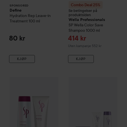
Combo Deal 25%
SPONSORED
Define
Se betingelser på
produktsiden
Hydration Rep Leave-in
Wella Professionals
Treatment
100 ml
SP
Wella Color Save
Shampoo
1000 ml
Tilbudspris
80 kr
414 kr
Uten kampanje 552 kr
KJØP
KJØP
Wella Professionals
SP
Wella Color Save Shampoo + Conditi
Wella Professionals
SP
Wella R