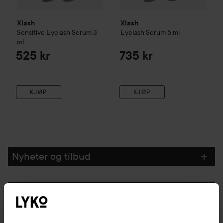
Xlash
Xlash
Sensitive Eyelash Serum
3
Eyelash Serum
5 ml
ml
525 kr
735 kr
KJØP
KJØP
Nyheter og tilbud
Følg oss