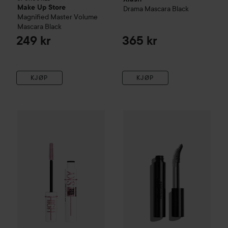
Make Up Store
Drama Mascara Black
Magnified Master Volume
Mascara
Black
249 kr
365 kr
KJØP
KJØP
Maybelline New York
Lash Sensational
Xlash
Mascara
Sky High Tinted Prim
6,5 ml
249 kr