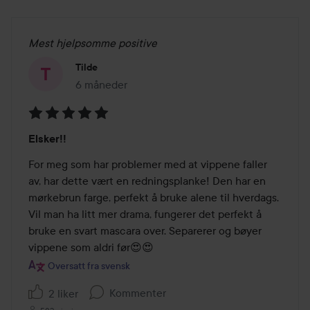
Mest hjelpsomme positive
Tilde
6 måneder
Innlegget ble opprettet 6 måneder
Vurdering:
Elsker!!
5
av
For meg som har problemer med at vippene faller 
5
av, har dette vært en redningsplanke! Den har en 
mørkebrun farge, perfekt å bruke alene til hverdags. 
Vil man ha litt mer drama, fungerer det perfekt å 
bruke en svart mascara over. Separerer og bøyer 
vippene som aldri før😍😍
Oversatt fra svensk
Kommenter
2 liker