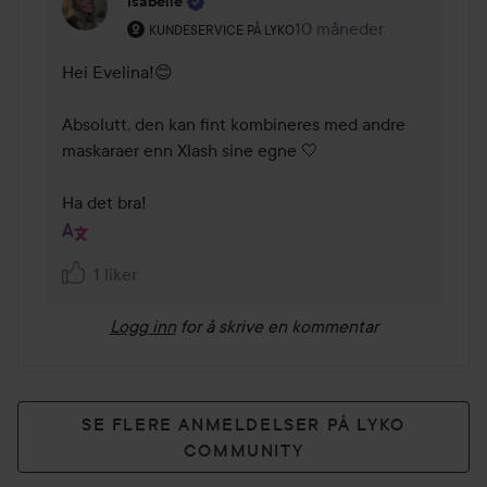
Isabelle
Brukerens rolle: Kundeservice på Lyko.
10 måneder
Kommentaren lades 10 m
KUNDESERVICE PÅ LYKO
Hei Evelina!😊

Absolutt, den kan fint kombineres med andre 
maskaraer enn Xlash sine egne 🤍

Ha det bra!
1 liker
Logg inn
for å skrive en kommentar
SE FLERE ANMELDELSER PÅ LYKO
COMMUNITY