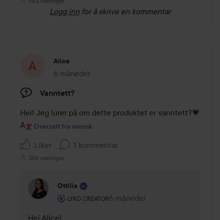
583 visninger
Logg inn
for å skrive en kommentar
Alice
6 måneder
Innlegget ble opprettet 6 måneder
Vanntett?
Hei! Jeg lurer på om dette produktet er vanntett?💗
Oversatt fra svensk
Liker
1 kommentar
366 visninger
Ottilia
Brukerens rolle: Lyko Creator.
6 måneder
Kommentaren lades 6 måneder
LYKO CREATOR
Hei Alice! 
