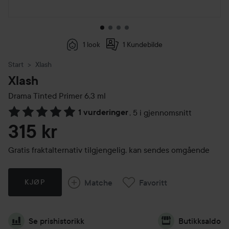
1 look
1 Kundebilde
Start
Xlash
Xlash
Drama Tinted Primer
6,3 ml
1 vurderinger
,
5 i gjennomsnitt
Gå til Vurderinger & anmeldelser
315 kr
Gratis fraktalternativ tilgjengelig, kan sendes omgående
Matche
Favoritt
KJØP
Se prishistorikk
Butikksaldo