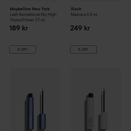
Maybelline New York
Xlash
Lash Sensational
Sky High
Mascara
6,5 ml
Tinted Primer
7,7 ml
189 kr
249 kr
KJØP
KJØP
Xlash
Sensitive Eyelash Serum
Xlash
3 ml
Eyelash Serum
5 ml
525 kr
735 k