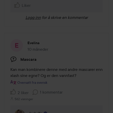
Liker
Logg inn
for å skrive en kommentar
Evelina
10 måneder
Innlegget ble opprettet 10 måneder
Mascara
Kan man kombinere denne med andre mascarer enn 
xlash sine egne? Og er den vannfast?
Oversatt fra svensk
1 kommentar
2 liker
562 visninger