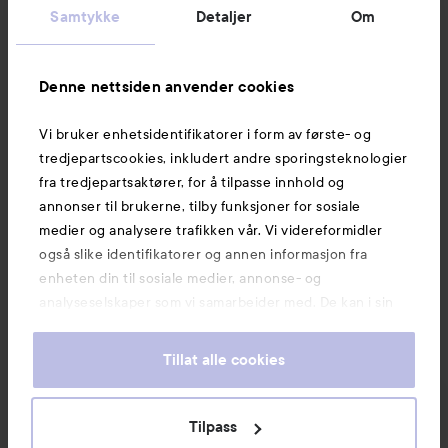
Kundeservice
Samtykke
Detaljer
Om
Informasjon
Denne nettsiden anvender cookies
Vi bruker enhetsidentifikatorer i form av første- og
Også av interesse
tredjepartscookies, inkludert andre sporingsteknologier
fra tredjepartsaktører, for å tilpasse innhold og
annonser til brukerne, tilby funksjoner for sosiale
medier og analysere trafikken vår. Vi videreformidler
også slike identifikatorer og annen informasjon fra
enheten din til sosiale medier, annonse- og
analyseselskaper som vi samarbeider med. De kan i sin
tur kombinere denne informasjonen med annen
informasjon som du har oppgitt eller som de har samlet
Tillat alle cookies
inn når du har benyttet tjenestene deres. Du godtar
våre cookies ved å fortsette å bruke nettsiden vår. For
informasjon om hvordan du kan endre innstillingene for
Tilpass
Copyright 2026
cookies, se vår Cookie Policy.