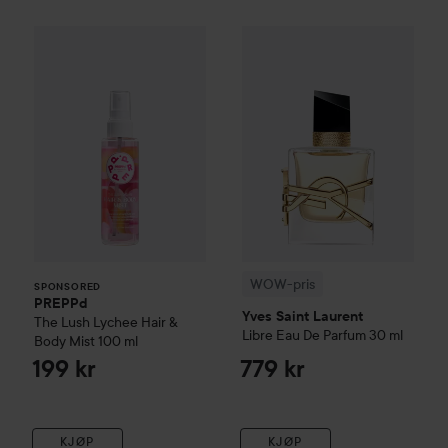
PREPPd
The Lush Lychee Hair & Body Mist
WOW-pris
Yves Saint Laurent
100 ml
SPONSORED
WOW-pris
SPONSORED
PREPPd
Yves Saint Laurent
The Lush Lychee Hair &
Libre Eau De Parfum
30 ml
Body Mist
100 ml
199 kr
779 kr
KJØP
KJØP