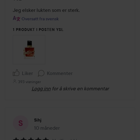
5
av
Jeg elsker lukten som er sterk.
5
Oversatt fra svensk
1 PRODUKT I POSTEN YSL
Liker
Kommenter
393 visninger
Logg inn
for å skrive en kommentar
Sihj
10 måneder
Innlegget ble opprettet 10 måneder