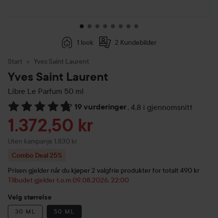
1 look
2 Kundebilder
Start
Yves Saint Laurent
Yves Saint Laurent
Libre Le Parfum
50 ml
19 vurderinger
,
4.8 i gjennomsnitt
Gå til Vurderinger & anmeldelser
Tilbudspris
1.372,50 kr
Uten kampanje 1.830 kr
Combo Deal 25%
Prisen gjelder når du kjøper 2 valgfrie produkter for totalt 490 kr
Tilbudet gjelder t.o.m 09.08.2026, 22:00
Velg størrelse
30 ML
50 ML