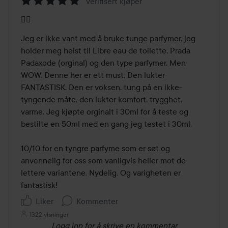
Verifisert kjøper
Vurdering:
👌🏼
5
av
Jeg er ikke vant med å bruke tunge parfymer, jeg 
5
holder meg helst til Libre eau de toilette, Prada 
Padaxode (orginal) og den type parfymer. Men 
WOW. Denne her er ett must. Den lukter 
FANTASTISK. Den er voksen, tung på en ikke-
tyngende måte, den lukter komfort, trygghet, 
varme. Jeg kjøpte orginalt i 30ml for å teste og 
bestilte en 50ml med en gang jeg testet i 30ml. 

10/10 for en tyngre parfyme som er søt og 
anvennelig for oss som vanligvis heller mot de 
lettere variantene. Nydelig. Og varigheten er 
fantastisk! 
Liker
Kommenter
1322 visninger
Logg inn
for å skrive en kommentar