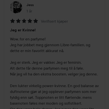
Jess
1 år
Innlegget ble opprettet 1 år
Verifisert kjøper
Vurdering:
Jeg er Kvinne!
5
av
Wow, for en parfyme! 

5
Jeg har jobbet meg gjennom Libre-familien, og 
dette er min favoritt akkurat nå.

Jeg er sterk. Jeg er vakker. Jeg er feminin. 

Alt dette får denne parfymen meg til å føle. 

Når jeg vil ha den ekstra boosten, velger jeg denne. 

Den lukter virkelig power-kvinne. En god balanse av 
duftnotene gjør at jeg opplever parfymen som mer 
fyldig enn søt. Toppnoten er litt flørtende, mens 
basenoten føles mer moden og sofistikert. 

Og den varer hele dagen. Jeg synes den varer litt 