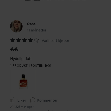
Oona
11 måneder
Innlegget ble opprettet 11 måneder
Verifisert kjøper
Vurdering:
🤩🤩
4
av
Nydelig duft
5
1 PRODUKT I POSTEN 🤩🤩
Liker
Kommenter
1225 visninger