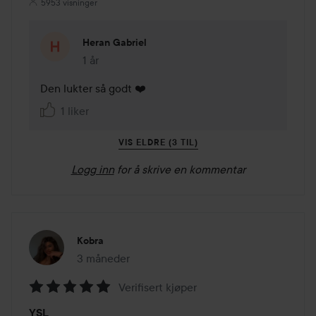
5953 visninger
Heran Gabriel
1 år
Kommentaren lades 1 år
Den lukter så godt ❤️
1 liker
VIS ELDRE (3 TIL)
Logg inn
for å skrive en kommentar
Kobra
3 måneder
Innlegget ble opprettet 3 måneder
Verifisert kjøper
Vurdering:
YSL