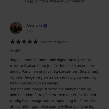
Logg inn
for å skrive en kommentar
Anna Lina
2 år
Innlegget ble opprettet 2 år
Verifisert kjøper
Vurdering:
*sukk*
5
av
Jeg har endelig funnet min signaturparfyme. Nå 
5
etter to flasker, klarer jeg faktisk ikke å bruke noe 
annet. Parfymen er jo veldig konsentrert (le parfum), 
og varer lenge. Jeg synes den er fyldig og varm, og 
lukter ganske tydelig vanilje.

Jeg har hørt mange si dette om parfymer før, og 
aldri helt klart å tro på dem, men det er faktisk helt 
utrolig hvor mange som stopper meg for å fortelle 
at jeg lukter godt eller spørre hvilken parfyme jeg 