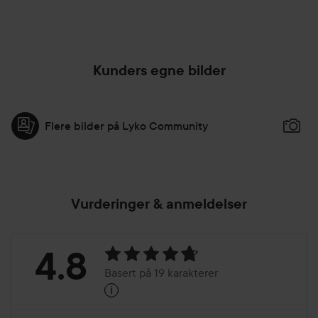
Kunders egne bilder
Flere bilder på Lyko Community
Vurderinger & anmeldelser
Vurdering:
4.8
Basert på 19 karakterer
i
4.8
Basert