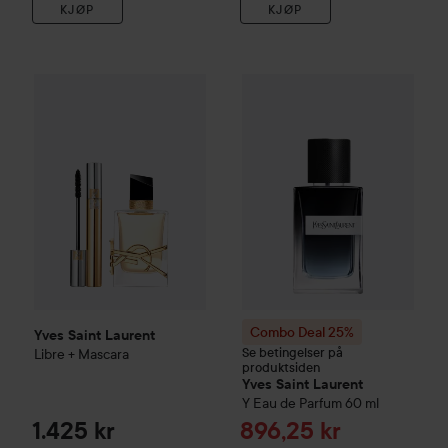
KJØP
KJØP
Yves Saint Laurent
Libre + Mascara
1.425 kr
Combo Deal 25%
Yves Saint L
Combo Deal 25%
Yves Saint Laurent
Se betingelser på
Libre + Mascara
produktsiden
Yves Saint Laurent
Y
Eau de Parfum
60 ml
Tilbudspris
1.425 kr
896,25 kr