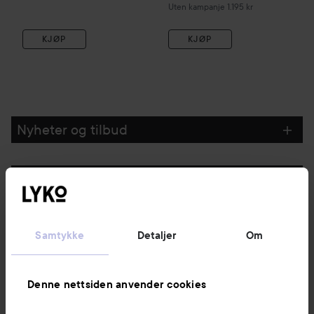
Uten kampanje 1.195 kr
KJØP
KJØP
Nyheter og tilbud
Følg oss
Kundeservice
Samtykke
Detaljer
Om
Informasjon
Denne nettsiden anvender cookies