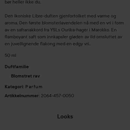
bør heller ikke du.
Den ikoniske Libre-duften gjenfortolket med varme og
aroma. Den første blomsterlavendelen nå med en vri i form
av en safranakkord fra YSLs Ourika-hager i Marokko. En
flamboyant saft som innkapsler gløden av ild omsluttet av
en juvellignende flakong med en edgy vri..
50 ml
Duftfamilie
Blomstret rav
Parfum
Kategori
:
2064-457-0050
Artikkelnummer
:
Looks
LIBRE L'ABSOLU
PLATINE