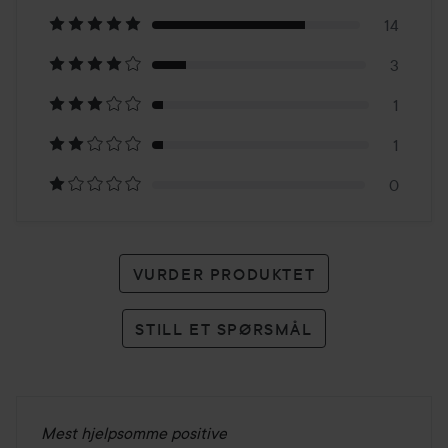
på
14
3
19
1
karakterer
1
0
VURDER PRODUKTET
STILL ET SPØRSMÅL
Mest hjelpsomme positive