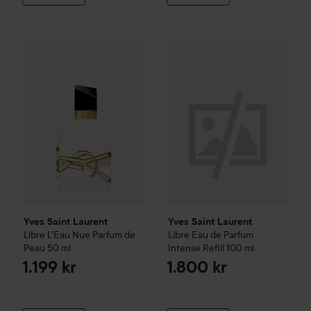
Yves Saint Laurent
Libre
L'Eau Nue Parfum de Peau
Yves Saint Laurent
Libre Eau d
50 ml
1.1
Yves Saint Laurent
Yves Saint Laurent
Libre
L'Eau Nue Parfum de
Libre Eau de Parfum
Peau
50 ml
Intense Refill
100 ml
1.199 kr
1.800 kr