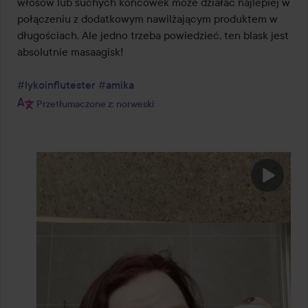
włosów lub suchych końcówek może działać najlepiej w 
połączeniu z dodatkowym nawilżającym produktem w 
długościach. Ale jedno trzeba powiedzieć, ten blask jest 
absolutnie masaagisk!

#lykoinflutester
#amika
Przetłumaczone z: norweski