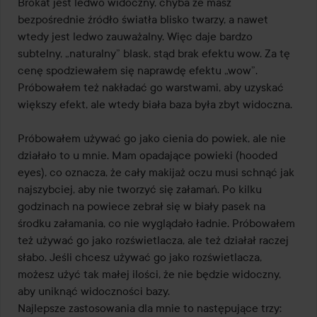
Brokat jest ledwo widoczny, chyba że masz 
bezpośrednie źródło światła blisko twarzy, a nawet 
wtedy jest ledwo zauważalny. Więc daje bardzo 
subtelny, „naturalny” blask, stąd brak efektu wow. Za tę 
cenę spodziewałem się naprawdę efektu „wow”. 
Próbowałem też nakładać go warstwami, aby uzyskać 
większy efekt, ale wtedy biała baza była zbyt widoczna.

Próbowałem używać go jako cienia do powiek, ale nie 
działało to u mnie. Mam opadające powieki (hooded 
eyes), co oznacza, że cały makijaż oczu musi schnąć jak 
najszybciej, aby nie tworzyć się załamań. Po kilku 
godzinach na powiece zebrał się w biały pasek na 
środku załamania, co nie wyglądało ładnie. Próbowałem 
też używać go jako rozświetlacza, ale też działał raczej 
słabo. Jeśli chcesz używać go jako rozświetlacza, 
możesz użyć tak małej ilości, że nie będzie widoczny, 
aby uniknąć widoczności bazy.

Najlepsze zastosowania dla mnie to następujące trzy:
