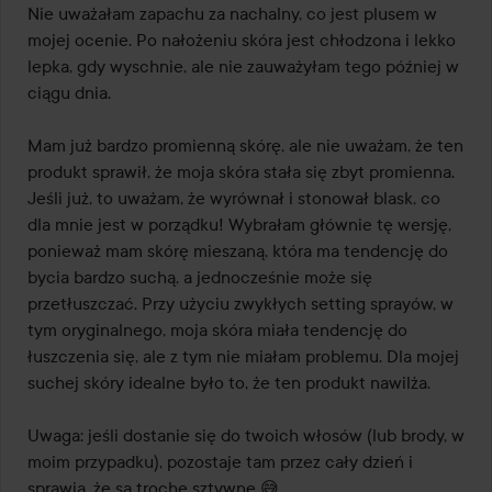
Nie uważałam zapachu za nachalny, co jest plusem w 
mojej ocenie. Po nałożeniu skóra jest chłodzona i lekko 
lepka, gdy wyschnie, ale nie zauważyłam tego później w 
ciągu dnia.

Mam już bardzo promienną skórę, ale nie uważam, że ten 
produkt sprawił, że moja skóra stała się zbyt promienna. 
Jeśli już, to uważam, że wyrównał i stonował blask, co 
dla mnie jest w porządku! Wybrałam głównie tę wersję, 
ponieważ mam skórę mieszaną, która ma tendencję do 
bycia bardzo suchą, a jednocześnie może się 
przetłuszczać. Przy użyciu zwykłych setting sprayów, w 
tym oryginalnego, moja skóra miała tendencję do 
łuszczenia się, ale z tym nie miałam problemu. Dla mojej 
suchej skóry idealne było to, że ten produkt nawilża.

Uwaga: jeśli dostanie się do twoich włosów (lub brody, w 
moim przypadku), pozostaje tam przez cały dzień i 
sprawia, że są trochę sztywne 😅
