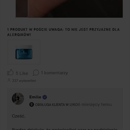
1 PRODUKT W POŚCIE UWAGA: TO NIE JEST PRZYJAZNE DLA
ALERGIKÓW!
1 komentarzy
5 Like
337 wyświetleń
Emilie
Rola użytkownika: Obsługa klienta w Lyko.
6 miesięcy temu
Komentarz został dodany
OBSŁUGA KLIENTA W LYKO
Cześć,

Bardzo dziękuję, że poświęciłeś czas na podzielenie 