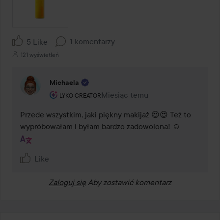
1 komentarzy
5 Like
121 wyświetleń
Michaela
Rola użytkownika: Lyko Creator.
Miesiąc temu
Komentarz został dodany Miesiąc
LYKO CREATOR
Przede wszystkim, jaki piękny makijaż 😍😍 Też to 
wypróbowałam i byłam bardzo zadowolona! ☺️
Like
Zaloguj się
Aby zostawić komentarz