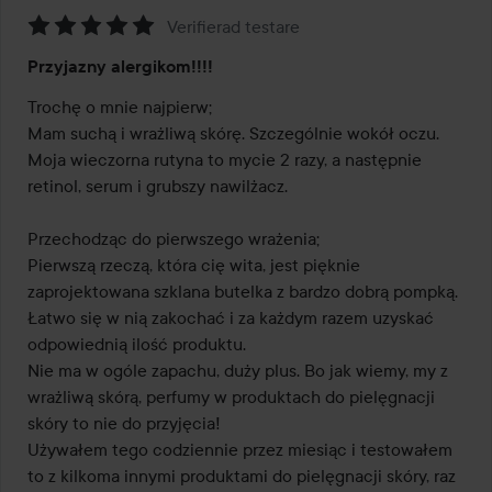
Verifierad testare
Ocena:
Przyjazny alergikom!!!!
5
z
Trochę o mnie najpierw;

5
Mam suchą i wrażliwą skórę. Szczególnie wokół oczu. 
Moja wieczorna rutyna to mycie 2 razy, a następnie 
retinol, serum i grubszy nawilżacz.

Przechodząc do pierwszego wrażenia;

Pierwszą rzeczą, która cię wita, jest pięknie 
zaprojektowana szklana butelka z bardzo dobrą pompką. 
Łatwo się w nią zakochać i za każdym razem uzyskać 
odpowiednią ilość produktu.

Nie ma w ogóle zapachu, duży plus. Bo jak wiemy, my z 
wrażliwą skórą, perfumy w produktach do pielęgnacji 
skóry to nie do przyjęcia!

Używałem tego codziennie przez miesiąc i testowałem 
to z kilkoma innymi produktami do pielęgnacji skóry, raz 