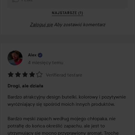
NAJSTARSZE (1)
Zaloguj się
Aby zostawić komentarz
Alex
4 miesięcy temu
Post został utworzony 4 miesięcy temu
Verifierad testare
Ocena:
Drogi, ale działa
4
z
Bardzo atrakcyjny design butelki, kolorowy i pozytywnie 
5
wyróżniający się spośród moich innych produktów.

Bardzo męski zapach według mojego chłopaka, nie 
potrafię do końca określić zapachu, ale jest to 
utrzymujący się mocno przyprawiony aromat. Trochę 