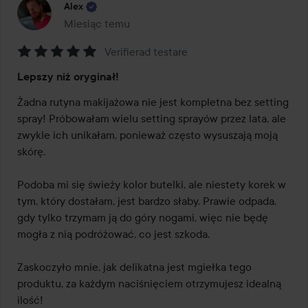
Alex
Miesiąc temu
Post został utworzony Miesiąc temu
Verifierad testare
Ocena:
Lepszy niż oryginał!
5
z
Żadna rutyna makijażowa nie jest kompletna bez setting 
5
spray! Próbowałam wielu setting sprayów przez lata, ale 
zwykle ich unikałam, ponieważ często wysuszają moją 
skórę.

Podoba mi się świeży kolor butelki, ale niestety korek w 
tym, który dostałam, jest bardzo słaby. Prawie odpada, 
gdy tylko trzymam ją do góry nogami, więc nie będę 
mogła z nią podróżować, co jest szkoda.

Zaskoczyło mnie, jak delikatna jest mgiełka tego 
produktu, za każdym naciśnięciem otrzymujesz idealną 
ilość!
