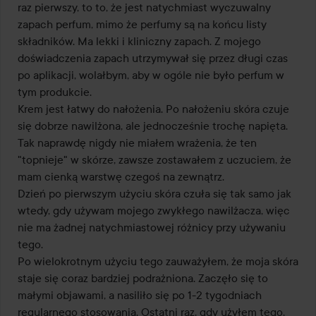
raz pierwszy, to to, że jest natychmiast wyczuwalny 
zapach perfum, mimo że perfumy są na końcu listy 
składników. Ma lekki i kliniczny zapach. Z mojego 
doświadczenia zapach utrzymywał się przez długi czas 
po aplikacji, wolałbym, aby w ogóle nie było perfum w 
tym produkcie. 

Krem jest łatwy do nałożenia. Po nałożeniu skóra czuje 
się dobrze nawilżona, ale jednocześnie trochę napięta. 
Tak naprawdę nigdy nie miałem wrażenia, że ten 
"topnieje" w skórze, zawsze zostawałem z uczuciem, że 
mam cienką warstwę czegoś na zewnątrz.

Dzień po pierwszym użyciu skóra czuła się tak samo jak 
wtedy, gdy używam mojego zwykłego nawilżacza, więc 
nie ma żadnej natychmiastowej różnicy przy używaniu 
tego.

Po wielokrotnym użyciu tego zauważyłem, że moja skóra 
staje się coraz bardziej podrażniona. Zaczęło się to 
małymi objawami, a nasiliło się po 1-2 tygodniach 
regularnego stosowania. Ostatni raz, gdy użyłem tego, 