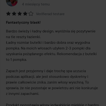
4 miesięcy temu
Post został utworzony 4 miesięcy temu
Verifierad testare
Ocena:
Fantastyczny blask!
4
z
Bardzo świeży i ładny design, wyróżnia się pozytywnie 
5
na tle reszty łazienki.

Ładny rozmiar butelki i bardzo dobra oraz wygodna 
pompka. Na moich włosach użyłem 2-3 pompki dla 
uzyskania pożądanego efektu. Rekomendacja z butelki 
to 1 pompka.

Zapach jest przyjemny i daje trochę spa uczucia 
podczas aplikacji, ale jest stosunkowo dyskretny i 
prawie całkowicie znika, zanim włosy wyschną. To 
sprawia, że nie pozostaje w powietrzu ani nie konkuruje 
z innymi zapachami.

Produkt pozostawia włosy jedwabiście miękkie z bardzo 