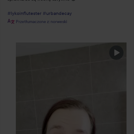
#lykoinflutester
#urbandecay
Przetłumaczone z: norweski