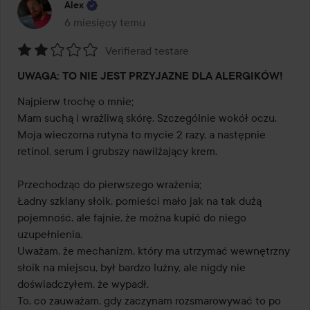
Alex
6 miesięcy temu
Post został utworzony 6 miesięcy temu
Verifierad testare
Ocena:
UWAGA: TO NIE JEST PRZYJAZNE DLA ALERGIKÓW!
2
z
Najpierw trochę o mnie;

5
Mam suchą i wrażliwą skórę. Szczególnie wokół oczu. 
Moja wieczorna rutyna to mycie 2 razy, a następnie 
retinol, serum i grubszy nawilżający krem.

Przechodząc do pierwszego wrażenia;

Ładny szklany słoik, pomieści mało jak na tak dużą 
pojemność, ale fajnie, że można kupić do niego 
uzupełnienia.

Uważam, że mechanizm, który ma utrzymać wewnętrzny 
słoik na miejscu, był bardzo luźny, ale nigdy nie 
doświadczyłem, że wypadł.

To, co zauważam, gdy zaczynam rozsmarowywać to po 