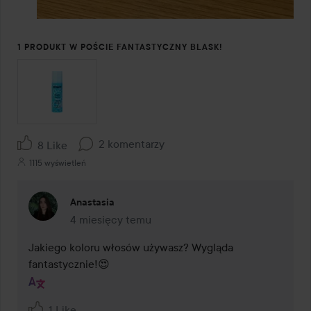
1 PRODUKT W POŚCIE FANTASTYCZNY BLASK!
2 komentarzy
8 Like
1115 wyświetleń
Anastasia
4 miesięcy temu
Komentarz został dodany 4 miesięcy temu
Jakiego koloru włosów używasz? Wygląda 
fantastycznie!😍
1 Like