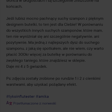
słońca w długościach i są szczególnie zniszczone na 
końcach.

Jeśli lubisz mocno pachnący suchy szampon z pięknym 
designem butelki, to ten jest dla Ciebie! W porównaniu 
do wszystkich innych suchych szamponów, które mam, 
ten nie wyróżniał się ani szczególnie negatywnie, ani 
pozytywnie. Ma jedną z najlepszych dysz do suchego 
szamponu, z jaką się spotkałem, ale nie wiem, czy warto 
płacić 300kr więcej za butelkę w porównaniu do 
zwykłego taniego, które znajdziesz w sklepie.

Daje mi 4 z 5 gwiazdek. 

Ps: zdjęcia zostały zrobione po rundzie 1 i 2 z cienkimi 
warstwami, aby uzyskać pożądany efekt.

#lykoinflutester
#amika
Przetłumaczone z: norweski