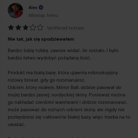
Alex
Miesiąc temu
Post został utworzony Miesiąc temu
Verifierad testare
Ocena:
Nie tak, jak się spodziewałem
3
z
Bardzo lubię tubkę, zawsze widać, ile zostało, i było 
5
bardzo łatwo wydobyć pożądaną ilość.

Produkt ma białą bazę, która ujawnia mikroskopijny 
różowy brokat, gdy go rozsmarujesz.

Odcień, który miałem, Mirror Ball, dobrze pasował do 
mojej bardzo jasnej, nordyckiej skóry. Ponieważ można 
go nakładać cienkimi warstwami i dobrze rozsmarować, 
może pasować do różnych odcieni skóry, ale nigdy nie 
pozbędziesz się całkowicie białej bazy, więc trzeba na to 
uważać.
