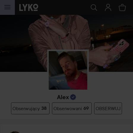
PRZEJDŹ DO TREŚCI
Alex
Obserwujący
38
Obserwowani
69
OBSERWUJ