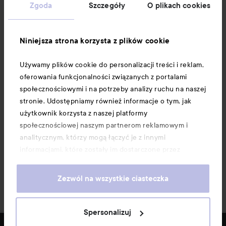
Obsługa klienta
Zgoda
Szczegóły
O plikach cookies
Informacje
Niniejsza strona korzysta z plików cookie
Używamy plików cookie do personalizacji treści i reklam,
Download our app here
oferowania funkcjonalności związanych z portalami
społecznościowymi i na potrzeby analizy ruchu na naszej
stronie. Udostępniamy również informacje o tym, jak
użytkownik korzysta z naszej platformy
społecznościowej naszym partnerom reklamowym i
analitycznym, którzy mogą łączyć je z innymi
informacjami, które zostały im dostarczone przez
użytkownika lub zebrane w wyniku korzystania z ich
usług. Użytkownik wyraża zgodę na używanie przez nas
Zezwól na wszystkie ciasteczka
plików cookie, poprzez kontynuację korzystania z naszej
strony internetowej. Informacje o tym, jak zmienić
ustawienia dotyczące plików cookie, można znaleźć w
Spersonalizuj
naszej Polityce dotyczącej plików cookie.