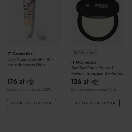
WOW-cena
IT Cosmetics
CC+ Nude Glow SPF 40 -
IT Cosmetics
krem do twarzy
Light
Bye Bye Pores Pressed
Powder Translucent - Puder
prasowany
176 zł
136 zł
Zalecana cena 229 zł
Zalecana cena 179 zł
Cena rekomendowana 229 zł
Cena rekomendowana 179 zł
DODAJ DO KOSZYKA
DODAJ DO KOSZYKA