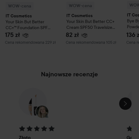
WOW
WOW-cena
WOW-cena
IT Co
IT Cosmetics
IT Cosmetics
Bye B
Your Skin But Better
CC+
Your Skin But Better
Powder
Cream SPF50 Travelsize -
CC+™ Foundation SPF
Puder
Krem CC w formacie
50+ - krem CC z SPF 55
175 zł
82 zł
136 z
podróżnym
Medium
02 Fair Ivory
Zalecana cena 229 zł
Zalecana cena 105 zł
Zalecan
Cena rekomendowana 229 zł
Cena rekomendowana 105 zł
Cena r
Najnowsze recenzje
POMIŃ SEKCJĘ
Ocena: 5 z 5
Ocena
Złoto
Gdzi