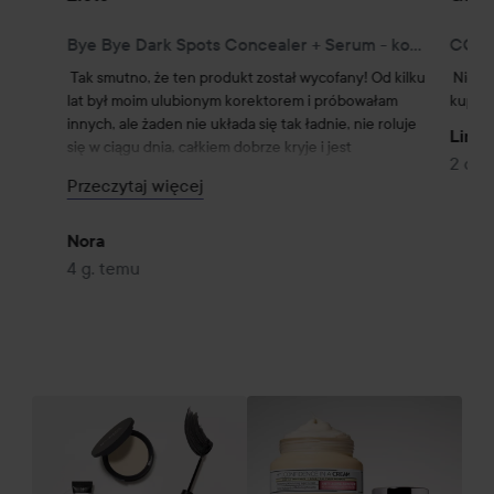
Bye Bye Dark Spots Concealer + Serum - korektor 20 Light Cool
Tak smutno, że ten produkt został wycofany! Od kilku 
Nie mo
lat był moim ulubionym korektorem i próbowałam 
kupić 
innych, ale żaden nie układa się tak ładnie, nie roluje 
Line 
się w ciągu dnia, całkiem dobrze kryje i jest 
2 dni
bezpieczny dla wrażliwej, suchej skóry, która łatwo 
Przeczytaj więcej
może mieć pryszcze. Właściwie używam go na całej 
twarzy tam, gdzie jest potrzebny. Mam nadzieję, że 
kiedyś wróci, żebym mogła kupić go ponownie przez 
Nora
Lyko, a nie gdzie indziej!😔

4 g. temu
Poprosiłam przyjaciółkę, która jest bardzo dobra w 
makijażu, żeby go wypróbowała, ma różowaczkę i też 
całkowicie się w nim zakochała i używa go również na 
całej twarzy☺️
Pę
POMIŃ SEKCJĘ