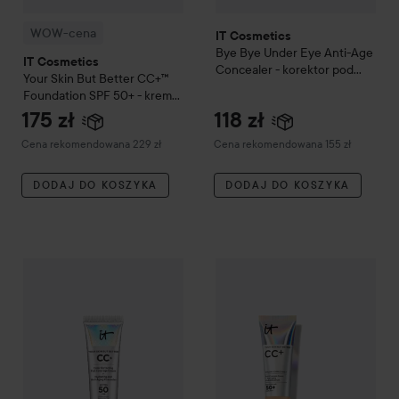
WOW-cena
IT Cosmetics
Bye Bye Under Eye Anti-Age
IT Cosmetics
Concealer - korektor pod
Your Skin But Better
CC+™
oczy
21.5 Medium Nude
Foundation SPF 50+ - krem
CC z SPF 55
02 Fair Ivory
175 zł
118 zł
Zalecana cena 229 zł
Zalecana cena 155 zł
Cena rekomendowana 229 zł
Cena rekomendowana 155 zł
DODAJ DO KOSZYKA
DODAJ DO KOSZYKA
WOW-cena
IT Cosmetics
Your Skin But Better
WOW-cena
IT Cosmetics
CC+ Cream SPF
Your 