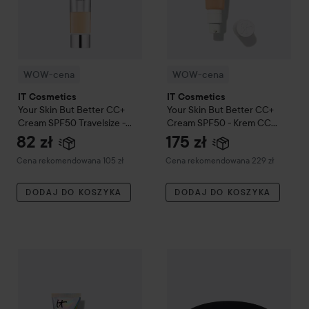
WOW-cena
WOW-cena
IT Cosmetics
IT Cosmetics
Your Skin But Better
CC+
Your Skin But Better
CC+
Cream SPF50 Travelsize -
Cream SPF50 - Krem CC
Krem CC w formacie
Medium
82 zł
175 zł
podróżnym
Medium
Zalecana cena 105 zł
Zalecana cena 229 zł
Cena rekomendowana 105 zł
Cena rekomendowana 229 zł
DODAJ DO KOSZYKA
DODAJ DO KOSZYKA
1
IT Cosmetics
CC+ Nude Glow SPF 40 - krem do twarzy
WOW-cena
IT Cosmetics
Light
Bye 
Za