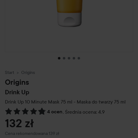
Start
Origins
Origins
Drink Up
Drink Up 10 Minute Mask 75 ml - Maska do twarzy
75 ml
4 ocen
,
Średnia ocena: 4.9
Przejdź do Recenzje i komentarze
132 zł
Zalecana cena 139 zł
Cena rekomendowana 139 zł