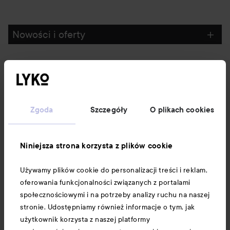
Nowości i oferty
Obserwuj nas
Obsługa klienta
Zgoda
Szczegóły
O plikach cookies
Informacje
Niniejsza strona korzysta z plików cookie
Używamy plików cookie do personalizacji treści i reklam,
Download our app here
oferowania funkcjonalności związanych z portalami
społecznościowymi i na potrzeby analizy ruchu na naszej
stronie. Udostępniamy również informacje o tym, jak
użytkownik korzysta z naszej platformy