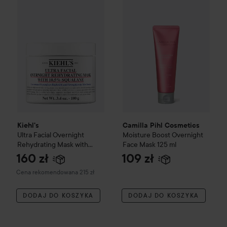
Kiehl's
Ultra Facial
Overnight Rehydrating Mask with 10.5% 
Kiehl's
Camilla Pihl Cosmetics
Ultra Facial
Overnight
Moisture Boost
Overnight
Rehydrating Mask with
Face Mask
125 ml
10.5% Squalane - Maska
160 zł
109 zł
nawilżająca na noc ze
Zalecana cena 215 zł
Cena rekomendowana 215 zł
skwalanem
100 ml
DODAJ DO KOSZYKA
DODAJ DO KOSZYKA