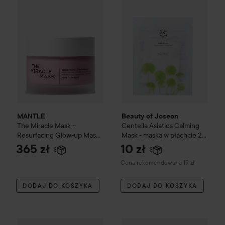
MANTLE
Beauty of Joseon
The Miracle Mask –
Centella Asiatica Calming
Resurfacing Glow-up Mask
Mask - maska w płachcie
25
75 ml
ml
365 zł
10 zł
Zalecana cena 19 zł
Cena rekomendowana 19 zł
DODAJ DO KOSZYKA
DODAJ DO KOSZYKA
Camilla Pihl Cosmetics
Moistu