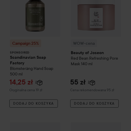
Campaign 25%
WOW-cena
Beauty of Joseon
SPONSORED
Scandinavian Soap
Red Bean Refreshing Pore
Factory
Mask
140 ml
Blomsteräng
Hand Soap
500 ml
Cena promocyjna
14,25 zł
55 zł
Cena regularna 19 zł
Zalecana cena 95 zł
Oryginalna cena 19 zł
Cena rekomendowana 95 zł
DODAJ DO KOSZYKA
DODAJ DO KOSZYKA
MANTLE
The Miracle Mask – Resurfacing Glow-up Mask
75 
Beauty of Joseon
Centella As