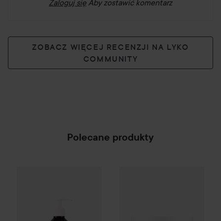
Zaloguj się
Aby zostawić komentarz
ZOBACZ WIĘCEJ RECENZJI NA LYKO
COMMUNITY
Polecane produkty
Campaign 25%
Scandinavian Soap Factory
WOW-cena
Beauty of Joseon
Blomst
SPONSORED