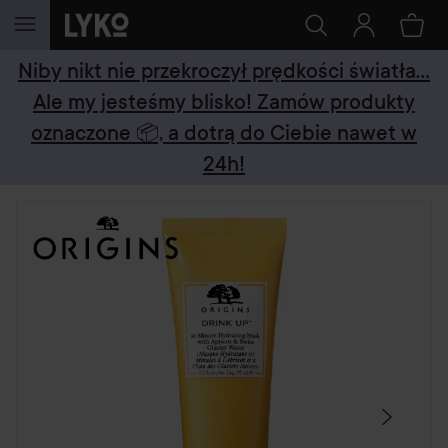
PRZEJDŹ DO TREŚCI
Niby nikt nie przekroczył prędkości światła...
Ale my jesteśmy blisko! Zamów produkty
oznaczone 📦, a dotrą do Ciebie nawet w
24h!
POMIŃ SEKCJĘ