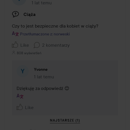
1 lat temu
Post został utworzony 1 lat temu
Ciąża
Czy to jest bezpieczne dla kobiet w ciąży?
Przetłumaczone z: norweski
Like
2 komentarzy
808 wyświetleń
Yvonne
1 lat temu
Komentarz został dodany 1 lat temu
Dziękuję za odpowiedź 😊
Like
NAJSTARSZE (1)