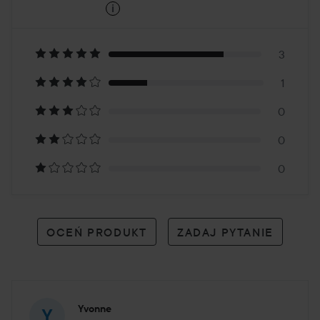
i
4.9
Oparte
na
3
1
4
0
opiniach
0
0
OCEŃ PRODUKT
ZADAJ PYTANIE
Yvonne