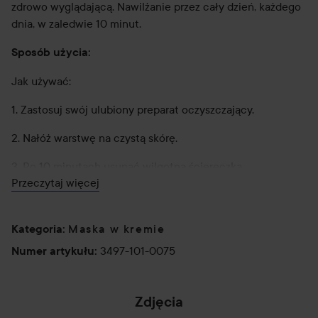
zdrowo wyglądającą. Nawilżanie przez cały dzień, każdego
dnia, w zaledwie 10 minut.
Sposób użycia:
Jak używać:
1. Zastosuj swój ulubiony preparat oczyszczający.
2. Nałóż warstwę na czystą skórę.
3. Po 10 minutach usunąć wilgotną ściereczką.
Przeczytaj więcej
75 ml
Maska w kremie
Kategoria
:
3497-101-0075
Numer artykułu
:
Zdjęcia