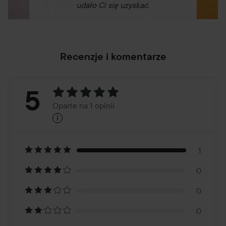
udało Ci się uzyskać.
Recenzje i komentarze
Ocena:
5
Oparte na 1 opinii
i
5
Oparte
na
1
0
1
0
opinii
0