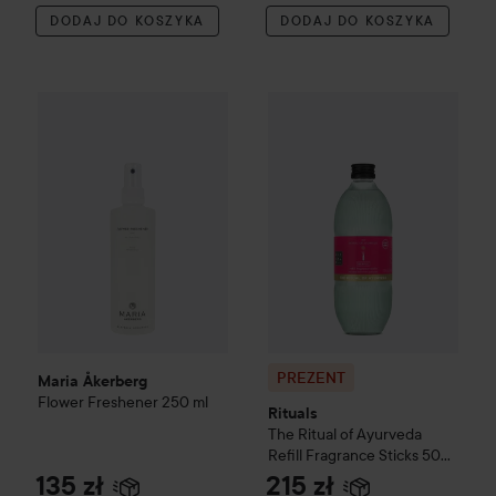
DODAJ DO KOSZYKA
DODAJ DO KOSZYKA
Maria Åkerberg
Flower Freshener
PREZENT
250 ml
Rituals
The Ritual o
135 zł
PREZENT
Maria Åkerberg
Flower Freshener
250 ml
Rituals
The Ritual of Ayurveda
Refill Fragrance Sticks
500
ml
135 zł
215 zł