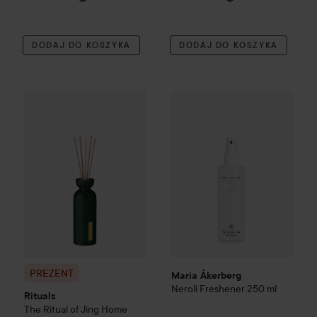
DODAJ DO KOSZYKA
DODAJ DO KOSZYKA
PREZENT
Rituals
The Ritual of Jing
Maria Åkerberg
Home Fragrance
Neroli Freshe
Patyczk
PREZENT
Maria Åkerberg
Neroli Freshener
250 ml
Rituals
The Ritual of Jing
Home