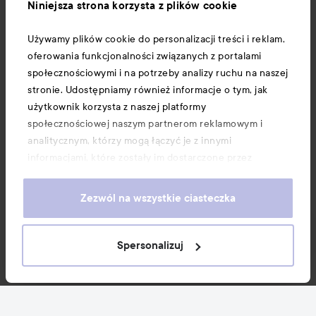
Informacje
Niniejsza strona korzysta z plików cookie
Używamy plików cookie do personalizacji treści i reklam,
Download our app here
oferowania funkcjonalności związanych z portalami
społecznościowymi i na potrzeby analizy ruchu na naszej
stronie. Udostępniamy również informacje o tym, jak
użytkownik korzysta z naszej platformy
społecznościowej naszym partnerom reklamowym i
analitycznym, którzy mogą łączyć je z innymi
informacjami, które zostały im dostarczone przez
użytkownika lub zebrane w wyniku korzystania z ich
usług. Użytkownik wyraża zgodę na używanie przez nas
Zezwól na wszystkie ciasteczka
plików cookie, poprzez kontynuację korzystania z naszej
strony internetowej. Informacje o tym, jak zmienić
ustawienia dotyczące plików cookie, można znaleźć w
Spersonalizuj
naszej Polityce dotyczącej plików cookie.
Copyright 2026