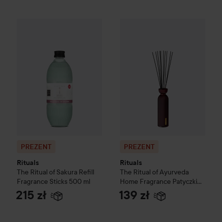
PREZENT
Rituals
The Ritual of Sakura
PREZENT
Refill Fragrance Sticks
Rituals
The Ritual o
PREZENT
PREZENT
Rituals
Rituals
The Ritual of Sakura
Refill
The Ritual of Ayurveda
Fragrance Sticks
500 ml
Home Fragrance
Patyczki
Zapachowe - Słodki i
215 zł
139 zł
Orzechowy- Słodki Olejek
Migdałowy i Indyjska Roża
250 ml