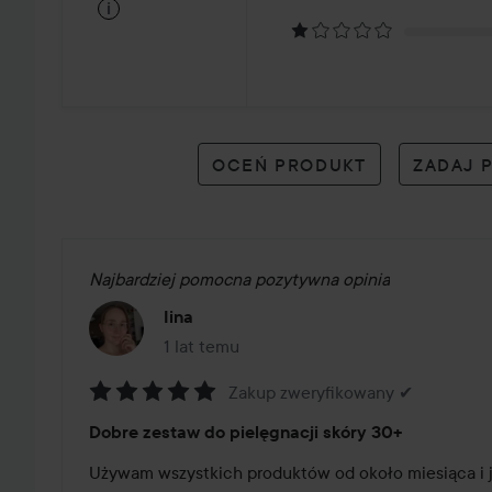
na
i
42
opiniach
OCEŃ PRODUKT
ZADAJ 
Najbardziej pomocna pozytywna opinia
Iina
1 lat temu
Post został utworzony 1 lat temu
Zakup zweryfikowany ✔
Ocena:
Dobre zestaw do pielęgnacji skóry 30+
5
z
Używam wszystkich produktów od około miesiąca i ja