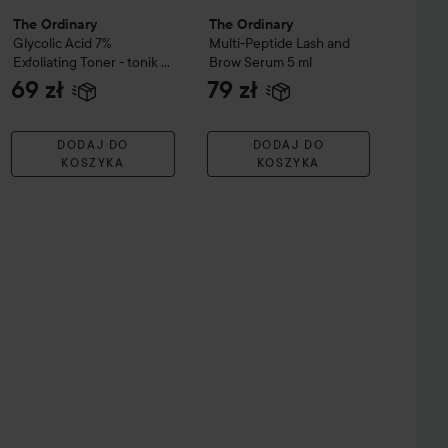
The Ordinary
The Ordinary
Glycolic Acid 7%
Multi-Peptide Lash and
Exfoliating Toner - tonik z
Brow Serum
5 ml
kwasem glikolowym
240
69 zł
79 zł
ml
DODAJ DO
DODAJ DO
KOSZYKA
KOSZYKA