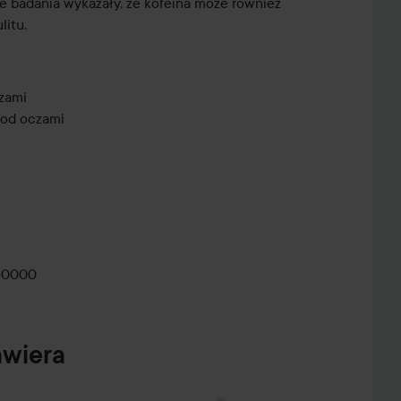
e badania wykazały, że kofeina może również
litu.
zami
pod oczami
 okolice oczu rano i wieczorem.
ybutorem produktów The Ordinary
-0000
etinoid 2% Emulsion
wiera
dwie formy retinoidowych substancji czynnych o
y.