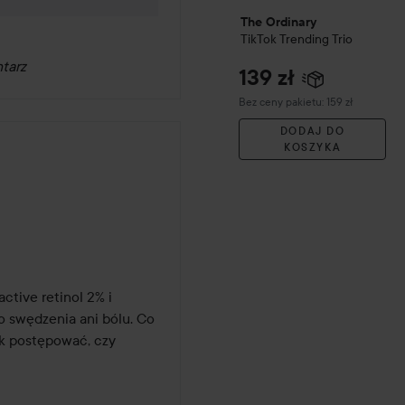
The Ordinary
TikTok Trending Trio
tarz
139 zł
Bez ceny pakietu: 159 zł
DODAJ DO
KOSZYKA
tive retinol 2% i 
 swędzenia ani bólu. Co 
k postępować, czy 