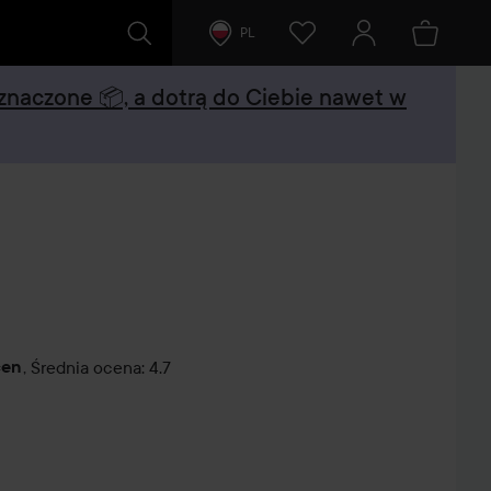
PL
oznaczone 📦, a dotrą do Ciebie nawet w
cen
,
Średnia ocena: 4.7
tarze