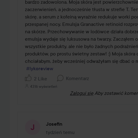
5
bardzo zadowolona. Moja skóra jest powierzchownie 
zaczerwienień, a jednocześnie tłusta w strefie T. Te
skórę, a serum z kofeiną wyraźnie redukuje worki pod
przespanej nocy. Emulsja Granactive retinoid rozpr
na skórze. Przechowywanie w lodówce działa dobrze
emulsja wydaje się luksusowa na twarzy. Zacząłem o
wszystkie produkty, ale nie było żadnych podrażnień
produktów, po prostu świetny zestaw! :) Moja skóra cz
chciałabym, żeby wcześniej odważyłam się dbać o mo
#lykoreview
Komentarz
2 Like
4316 wyświetleń
Zaloguj się
Aby zostawić komen
Josefin
tydzień temu
Post został utworzony tydzień temu