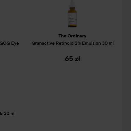
jest wysoce zaawansowaną formą
inacolone Retinoate
t w rzeczywistości estrem bezpośredniego kwasu
s, który oferuje wielokrotnie lepszy efekt
The Ordinary
m starzenia niż retinol, palmitynian retinylu i prawie
 EGCG Eye
Granactive Retinoid 2% Emulsion
30 ml
retinoidów dostępnych bez recepty;
ania czystego retinolu w systemie kapsułek ochronnych,
65 zł
o dostarczanie, jak i działanie rozpuszczonego
nacolone Retinoate.
lają uniknąć podrażnień związanych ze stosowaniem
 zapewniając jednocześnie lepsze, widoczne efekty
tarzenia.
B5
30 ml
w ramach wieczornej pielęgnacji. Nie należy stosować z
nymi. Używaj ochrony przeciwsłonecznej w ciągu dnia.