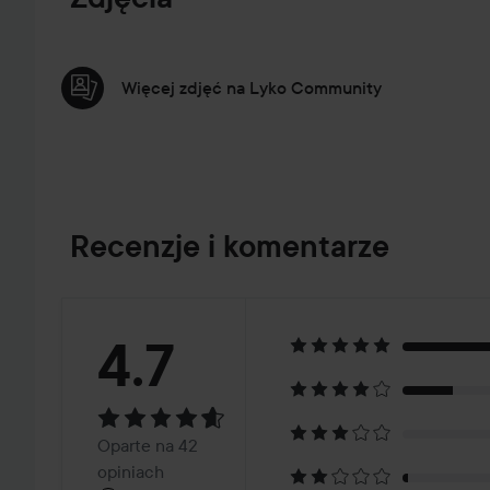
Więcej zdjęć na Lyko Community
Recenzje i komentarze
Ocena:
4.7
4.7
Oparte
Oparte na 42
opiniach