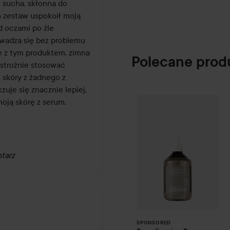
sucha, skłonna do 
30ml
n zestaw uspokoił moją 
 oczami po źle 
Retynoidy mogą zwi
Uwaga:
owadza się bez problemu 
Ochrona przeciwsłoneczna j
 z tym produktem, zimna 
produkt nie może być stoso
Polecane prod
strożnie stosować 
retinolem lub kwasem retinow
 skóry z żadnego z 
skłonnością do trądziku moż
uje się znacznie lepiej, 
pierwszych kilku tygodni st
Scandinavian So
ją skórę z serum.

SPONSORED
stosowanych w tym preparaci
unikanie jakichkolwiek prod
takich jak preparaty z Grana
Lyko jest oficjalnym dystr
tarz
30 ml
The Ordinary Hyaluronic A
Serum nawilżające z dodatk
SPONSORED
Dzięki różnej wielkości czą