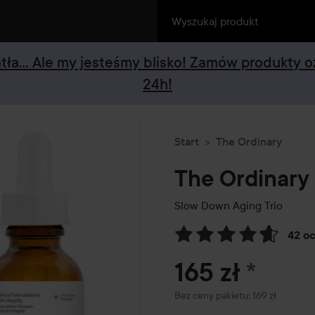
iatła... Ale my jesteśmy blisko! Zamów produkty 
24h!
Start
The Ordinary
The Ordinary
Slow Down Aging Trio
42 o
Przejdź do Recenzje i komen
165 zł
*
Bez ceny pakietu: 169 zł