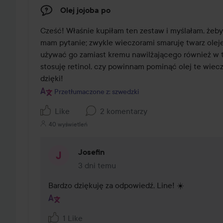
Olej jojoba po
Cześć! Właśnie kupiłam ten zestaw i myślałam, żeby
mam pytanie; zwykle wieczorami smaruję twarz oleje
używać go zamiast kremu nawilżającego również w te
stosuję retinol, czy powinnam pominąć olej te wieczo
dzięki!
Przetłumaczone z: szwedzki
Like
2 komentarzy
40 wyświetleń
Josefin
3 dni temu
Komentarz został dodany 3 dni temu
Bardzo dziękuję za odpowiedź, Line! ☀️
1 Like