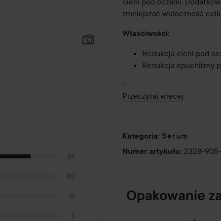
cieni pod oczami. Dodatkow
zmniejszać widoczność cellu
Właściwości:
Redukcja cieni pod oc
Redukcja opuchlizny 
Sposób użycia:
Przeczytaj więcej
Niewielką ilość wmasować w
30ml
Serum
Kategoria
:
Lyko jest oficjalnym dystr
2328-905
Numer artykułu
:
31
30 ml
10
The Ordinary Granactive R
Opakowanie za
0
Receptura ta łączy w sobie 
1
łącznej koncentracji 2% mas