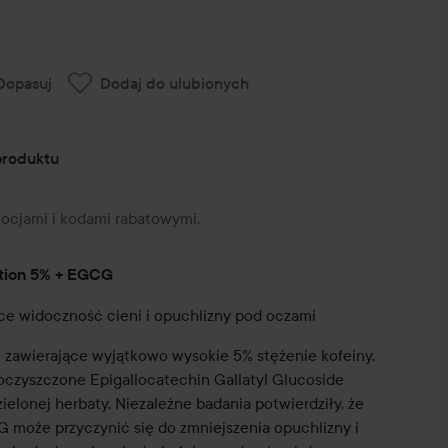
Dopasuj
Dodaj do ulubionych
produktu
mocjami i kodami rabatowymi.
ution 5% + EGCG
ce widoczność cieni i opuchlizny pod oczami
i zawierające wyjątkowo wysokie 5% stężenie kofeiny.
oczyszczone Epigallocatechin Gallatyl Glucoside
ielonej herbaty. Niezależne badania potwierdziły, że
może przyczynić się do zmniejszenia opuchlizny i