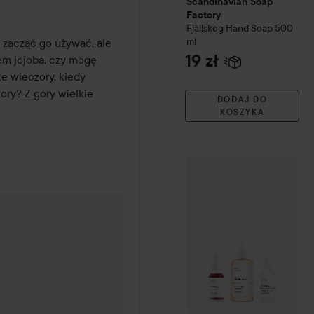
Scandinavian Soap
wielu różnych poziomach. W 
Factory
Fjällskog
Hand Soap
500
zwiększa nawilżenie skóry.
ml
 zacząć go używać, ale 
19 zł
Właściwości:
m jojoba, czy mogę 
 wieczory, kiedy 
nawilża skórę
ry? Z góry wielkie 
DODAJ DO
KOSZYKA
Sposób użycia:
Nałożyć kilka kropli na twar
30ml
The Ordinary
TikTok Trendi
Lyko jest oficjalnym dystr
30 ml
90 ml