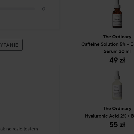
0
Dwie substancje czynne:
Solubilized Hydroxyp
retinoidów, która jes
retynoidowego all-tran
The Ordinary
przeciwdziałania oznako
Caffeine Solution 5% +
PYTANIE
wszystkie inne formy 
Serum
30 ml
trwała forma dostarcz
49 zł
która wspomaga zarówn
Solubilized Hydroxypi
Obie formy retynoidu pozwa
retynoidu (w tym retinolu),
przeciwdziałające oznakom s
The Ordinary
Sposób użycia:
Hyaluronic Acid 2% + 
Nałóż kilka kropli na twarz 
55 zł
k na razie jestem 
innymi zabiegami retynoidal