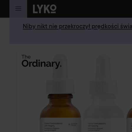
PRZEJDŹ DO TREŚCI
Niby nikt nie przekroczył prędkości św