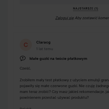
NAJSTARSZE (1)
Zaloguj się
Aby zostawić komen
Claracg
1 lat temu
Post został utworzony 1 lat temu
Małe guzki na teście płatkowym
Cześć,

Zrobiłem mały test płatkowy z użyciem emulsji granac
pojawiły się małe czerwone guzki. Nie czuję żadnego
mam teraz zrobić? Czy masz jakieś rekomendacje, ja
powinienem przestać używać produktu? 
