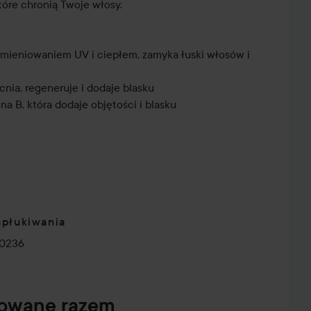
tóre chronią Twoje włosy.
omieniowaniem UV i ciepłem, zamyka łuski włosów i
cnia, regeneruje i dodaje blasku
na B, która dodaje objętości i blasku
całe włosy, na wilgotne włosy po umyciu. Przeczesz
spłukiwania
-0236
powane razem