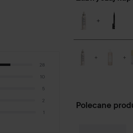
28
10
5
2
Polecane prod
1
By Lyko
Beat the
SPONSORED