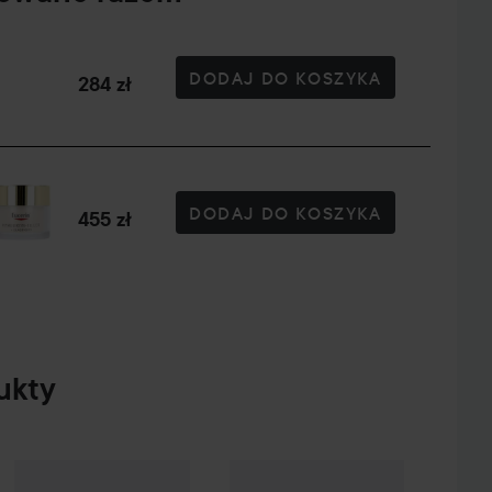
DODAJ DO KOSZYKA
284 zł
DODAJ DO KOSZYKA
455 zł
ukty
 Heat
200 ml
UNOVE
Heat Guard Leave In Trea
47,50 zł