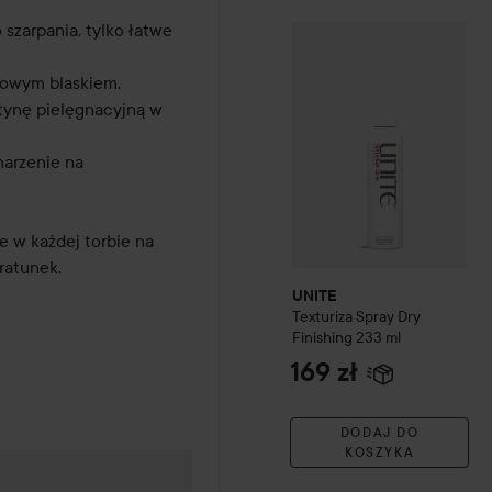
zarpania, tylko łatwe 
UNITE
Texturiza Spray Dry 
rowym blaskiem.

ynę pielęgnacyjną w 
arzenie na 
e w każdej torbie na 
ratunek.

UNITE
Texturiza Spray Dry
Finishing
233 ml
169 zł
DODAJ DO
KOSZYKA