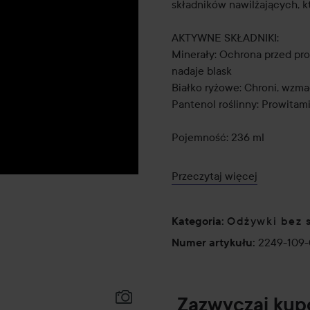
składników nawilżających, k
AKTYWNE SKŁADNIKI:
Minerały: Ochrona przed pr
nadaje blask
Białko ryżowe: Chroni, wzma
Pantenol roślinny: Prowitami
Pojemność: 236 ml
Sposób użycia:
Przeczytaj więcej
Spryskaj około 4-6 razy na 
włosy. Nie spłukuj.
Odżywki bez 
Kategoria
:
236 ml
2249-109
Numer artykułu
:
Zazwyczaj ku