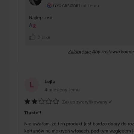
Rola użytkownika: Lyko Creator.
1 lat temu
Komentarz został dodany 1
LYKO CREATOR
Najlepsze⭐️
2 Like
Zaloguj się
Aby zostawić komen
Lejla
4 miesięcy temu
Post został utworzony 4 miesięcy temu
Zakup zweryfikowany ✔
Ocena:
Tłuste!!
2
z
Nie uważam, że ten produkt jest bardzo dobry do ro
5
kołtunów na mokrych włosach, pod tym względem jes