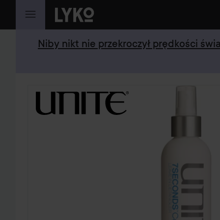
PRZEJDŹ DO TREŚCI
Niby nikt nie przekroczył prędkości św