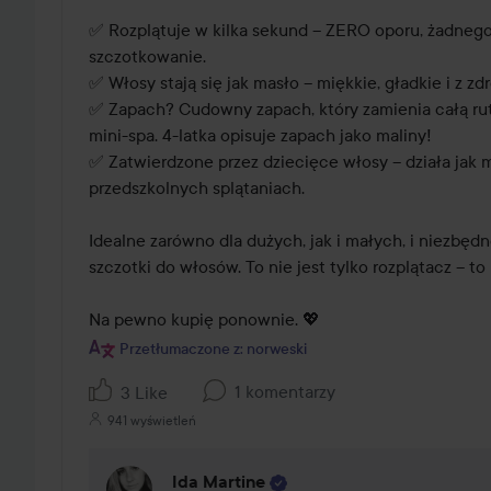
✅ Rozplątuje w kilka sekund – ZERO oporu, żadnego s
szczotkowanie.

✅ Włosy stają się jak masło – miękkie, gładkie i z zd
✅ Zapach? Cudowny zapach, który zamienia całą rut
mini-spa. 4-latka opisuje zapach jako maliny!

✅ Zatwierdzone przez dziecięce włosy – działa jak m
przedszkolnych splątaniach.

Idealne zarówno dla dużych, jak i małych, i niezbędn
szczotki do włosów. To nie jest tylko rozplątacz – to 
Na pewno kupię ponownie. 💖
Przetłumaczone z: norweski
1 komentarzy
3 Like
941 wyświetleń
Ida Martine