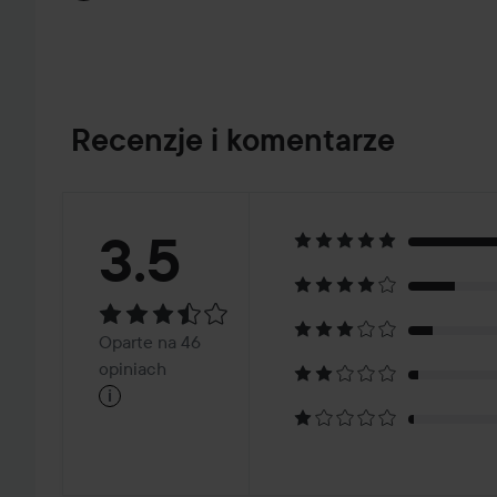
Recenzje i komentarze
Ocena:
3.5
3.5
Oparte
Oparte na 46
na
opiniach
i
46