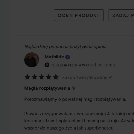
opiniach
OCEŃ PRODUKT
ZADAJ 
Najbardziej pomocna pozytywna opinia
Mathilde
Rola użytkownika: Obsługa klienta w Lyko.
1 lat temu
Post został utworz
OBSŁUGA KLIENTA W LYKO
Zakup zweryfikowany ✔
Ocena:
Magia rozplątywania ✨
5
z
Porozmawiajmy o poważnej magii rozplątywania.

5
Prawie zrezygnowałam z włosów mojej 4-letniej córk
koszmar z łzami, splątaniami i mamą na skraju. Aż w 
wszedł do naszego życia jak superbohater.
