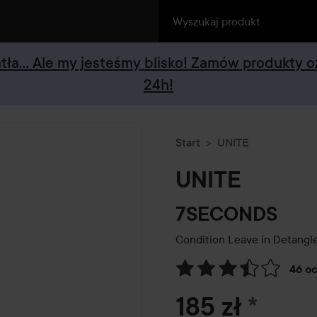
iatła... Ale my jesteśmy blisko! Zamów produkty 
24h!
Start
UNITE
UNITE
7SECONDS
Condition Leave in Detangl
46 o
Przejdź do Recenzje i komen
185 zł
*