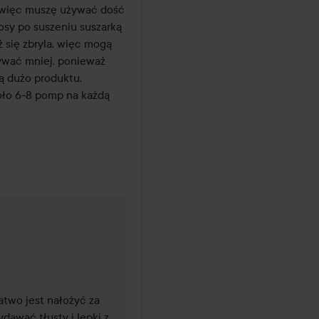
 więc muszę używać dość 
osy po suszeniu suszarką 
 się zbryla, więc mogą 
ywać mniej, ponieważ 
ą dużo produktu. 
ło 6-8 pomp na każdą 
4 miesięcy temu
two jest nałożyć za 
awać tłusty i lepki z 