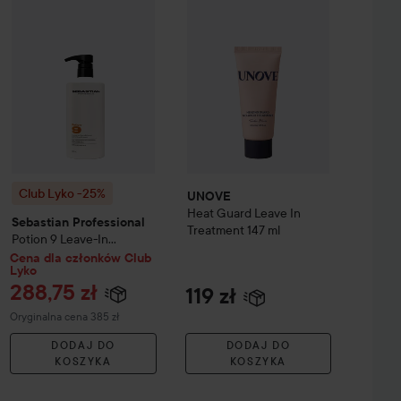
Club Lyko -25%
Sebastian Professional
Potion 9
Leave-In Condi
Club Lyko -25%
UNOVE
Heat Guard Leave In
Sebastian Professional
Treatment
147 ml
Potion 9
Leave-In
Conditioner & Styling
Cena dla członków Club
Lyko
Cream
500 ml
288,75 zł
119 zł
Cena regularna 385 zł
Oryginalna cena 385 zł
DODAJ DO
DODAJ DO
KOSZYKA
KOSZYKA