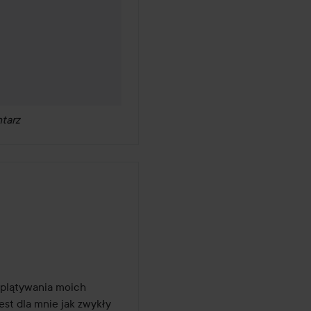
 lat temu
tarz
zplątywania moich 
t dla mnie jak zwykły 