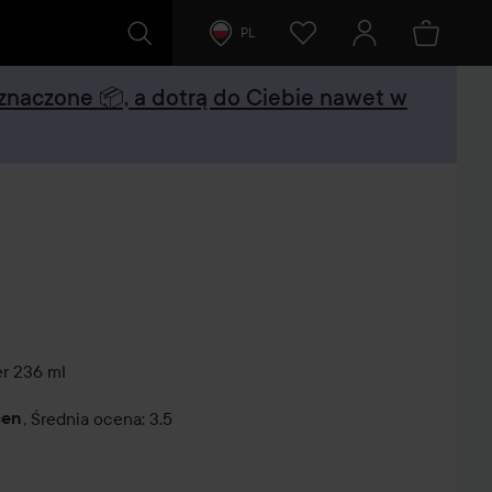
PL
oznaczone 📦, a dotrą do Ciebie nawet w
er
236 ml
cen
,
Średnia ocena: 3.5
tarze