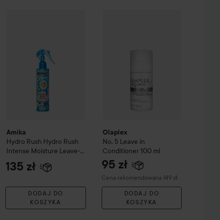
Finishing
Amika
Hydro Rush
233 ml
Hydro Rush Intense Moisture Leave-In Cond
169 zł
Olaplex
No. 5 Leave in Conditioner
Amika
Olaplex
Hydro Rush
Hydro Rush
No. 5 Leave in
Intense Moisture Leave-
Conditioner
100 ml
In Conditioner 200ml -
95 zł
135 zł
Odżywka bez spłukiwania
Zalecana cena 149 zł
Cena rekomendowana 149 zł
200 ml
DODAJ DO
DODAJ DO
KOSZYKA
KOSZYKA