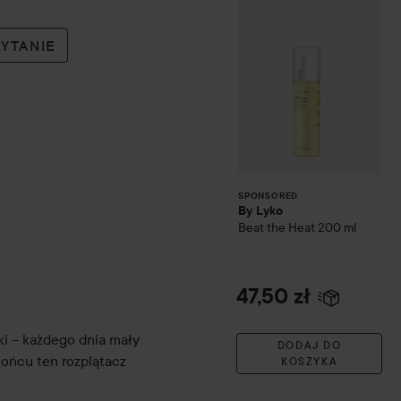
PYTANIE
ony 1 lat temu
SPONSORED
By Lyko
Beat the Heat
200 ml
47,50 zł
i – każdego dnia mały 
DODAJ DO
końcu ten rozplątacz 
KOSZYKA