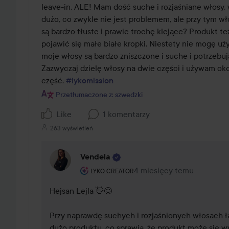
leave-in. ALE! Mam dość suche i rozjaśniane włosy,
dużo, co zwykle nie jest problemem, ale przy tym wł
są bardzo tłuste i prawie trochę klejące? Produkt też
pojawić się małe białe kropki. Niestety nie mogę uż
moje włosy są bardzo zniszczone i suche i potrzebuj
Zazwyczaj dzielę włosy na dwie części i używam oko
część. 
#lykomission
Przetłumaczone z: szwedzki
Like
1 komentarzy
263 wyświetleń
Vendela
Rola użytkownika: Lyko Creator.
4 miesięcy temu
Komentarz został dodany 
LYKO CREATOR
Hejsan Lejla 👋😊

Przy naprawdę suchych i rozjaśnionych włosach ła
dużo produktu, co sprawia, że produkt może się wyd