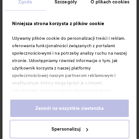
Zgoda
Szczegóły
O plikach cookies
Informacje
Niniejsza strona korzysta z plików cookie
Używamy plików cookie do personalizacji treści i reklam,
Download our app here
oferowania funkcjonalności związanych z portalami
społecznościowymi i na potrzeby analizy ruchu na naszej
stronie. Udostępniamy również informacje o tym, jak
użytkownik korzysta z naszej platformy
społecznościowej naszym partnerom reklamowym i
analitycznym, którzy mogą łączyć je z innymi
informacjami, które zostały im dostarczone przez
użytkownika lub zebrane w wyniku korzystania z ich
usług. Użytkownik wyraża zgodę na używanie przez nas
Zezwól na wszystkie ciasteczka
plików cookie, poprzez kontynuację korzystania z naszej
strony internetowej. Informacje o tym, jak zmienić
ustawienia dotyczące plików cookie, można znaleźć w
Spersonalizuj
naszej Polityce dotyczącej plików cookie.
Copyright 2026