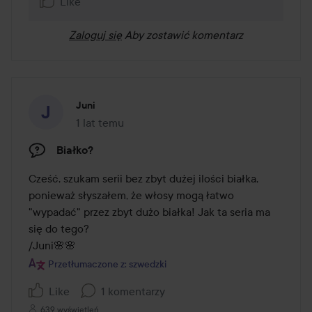
Like
Zaloguj się
Aby zostawić komentarz
Juni
1 lat temu
Post został utworzony 1 lat temu
Białko?
Cześć, szukam serii bez zbyt dużej ilości białka, 
ponieważ słyszałem, że włosy mogą łatwo 
"wypadać" przez zbyt dużo białka! Jak ta seria ma 
się do tego?

/Juni🌸🌸
Przetłumaczone z: szwedzki
Like
1 komentarzy
639 wyświetleń