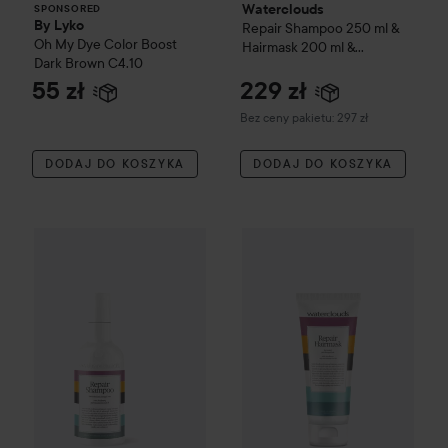
Waterclouds
SPONSORED
By Lyko
Repair
Shampoo 250 ml &
Oh My Dye Color Boost
Hairmask 200 ml &
Dark Brown C4.10
Hairbutter 250 ml
55 zł
229 zł
Bez ceny pakietu: 297 zł
DODAJ DO KOSZYKA
DODAJ DO KOSZYKA
Waterclouds
Repair
Shampoo
250 ml
Waterclouds
Repair
Hairmask
2
89 zł