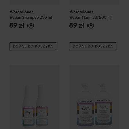
Waterclouds
Waterclouds
Repair
Shampoo
250 ml
Repair
Hairmask
200 ml
89 zł
89 zł
DODAJ DO KOSZYKA
DODAJ DO KOSZYKA
59 zł
Waterclouds
Repair
Shampoo 70 ml & Hairmask 70 ml
Waterclouds
Repair
Shampoo 1
Bez ceny pakie