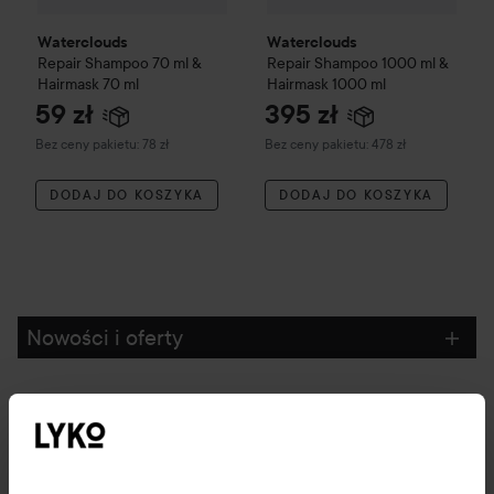
Waterclouds
Waterclouds
Repair
Shampoo 70 ml &
Repair
Shampoo 1000 ml &
Hairmask 70 ml
Hairmask 1000 ml
59 zł
395 zł
Bez ceny pakietu: 78 zł
Bez ceny pakietu: 478 zł
DODAJ DO KOSZYKA
DODAJ DO KOSZYKA
Nowości i oferty
Obserwuj nas
Obsługa klienta