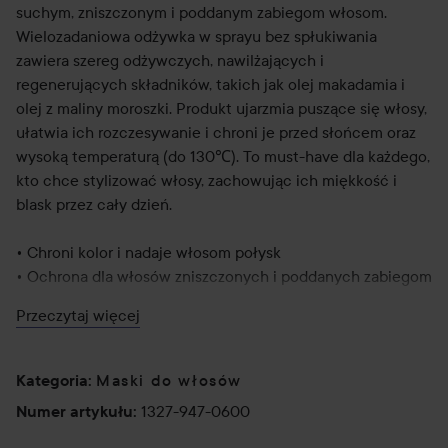
suchym, zniszczonym i poddanym zabiegom włosom.
Wielozadaniowa odżywka w sprayu bez spłukiwania
zawiera szereg odżywczych, nawilżających i
regenerujących składników, takich jak olej makadamia i
olej z maliny moroszki. Produkt ujarzmia puszące się włosy,
ułatwia ich rozczesywanie i chroni je przed słońcem oraz
wysoką temperaturą (do 130℃). To must-have dla każdego,
kto chce stylizować włosy, zachowując ich miękkość i
blask przez cały dzień.
• Chroni kolor i nadaje włosom połysk
• Ochrona dla włosów zniszczonych i poddanych zabiegom
• Regeneruje, nawilża i zmiękcza
Przeczytaj więcej
• Lekka formuła, która nie obciąża włosów
• Zapobiega puszeniu się i rozdwajaniu końcówek
• Tworzy barierę ochronną przed uszkodzeniami
Maski do włosów
Kategoria
:
• Zawiera ochronę UV i przed wysoką temperaturą (do
1327-947-0600
Numer artykułu
:
130℃)
• Wzbogacona o ochronne antyoksydanty i witaminę E