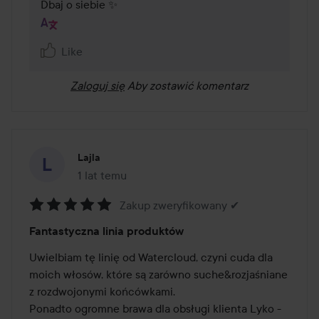
Dbaj o siebie ✨
Like
Zaloguj się
Aby zostawić komentarz
Lajla
1 lat temu
Post został utworzony 1 lat temu
Zakup zweryfikowany ✔
Ocena:
Fantastyczna linia produktów
5
z
Uwielbiam tę linię od Watercloud, czyni cuda dla 
5
moich włosów, które są zarówno suche&rozjaśniane 
z rozdwojonymi końcówkami.

Ponadto ogromne brawa dla obsługi klienta Lyko - 