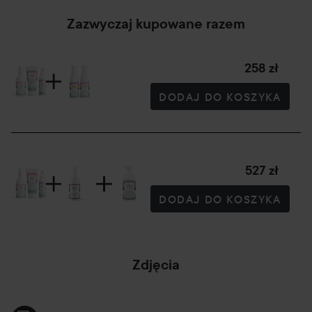
• Wegańska i wolna od parabenów
Zazwyczaj kupowane razem
Sposób użyci:
258 zł
Równomiernie spryskaj włosy na całej długości z
DODAJ DO KOSZYKA
odległości około 10–20 cm. Można również nałożyć
produkt rękami i wmasować we włosy. Stosuj na mokre lub
osuszone ręcznikiem włosy. Nie spłukuj.
150 ml
527 zł
Waterclouds Repair Hairmask
DODAJ DO KOSZYKA
Linia Repair została opracowana, aby skutecznie
zregenerować suche, zniszczone i poddawane zabiegom
włosy. Odżywcza maska do włosów odbudowuje i zmiękcza
Zdjęcia
pasma, nie obciążając ich. Formuła wzbogacona
odżywczymi składnikami chroni, wzmacnia i aktywnie
poprawia elastyczność każdego włosa. Efekt? Zdrowsze,