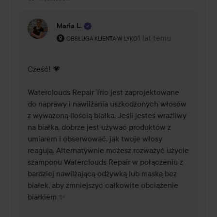
Maria L.
Rola użytkownika: Obsługa klienta w Lyko.
1 lat temu
Komentarz został dodan
OBSŁUGA KLIENTA W LYKO
Cześć! 💗

Waterclouds Repair Trio jest zaprojektowane 
do naprawy i nawilżania uszkodzonych włosów 
z wyważoną ilością białka. Jeśli jesteś wrażliwy 
na białka, dobrze jest używać produktów z 
umiarem i obserwować, jak twoje włosy 
reagują. Alternatywnie możesz rozważyć użycie 
szamponu Waterclouds Repair w połączeniu z 
bardziej nawilżającą odżywką lub maską bez 
białek, aby zmniejszyć całkowite obciążenie 
białkiem ✨
