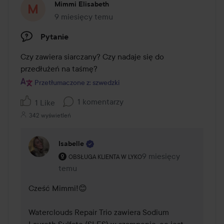
piany. Dokładnie spłucz, a następnie kontynuuj
Mimmi Elisabeth
pielęgnację, stosując odżywkę.
9 miesięcy temu
Post został utworzony 9 miesięcy temu
250 ml
Pytanie
Czy zawiera siarczany? Czy nadaje się do 
przedłużeń na taśmę?
Przetłumaczone z: szwedzki
1 komentarzy
1 Like
342 wyświetleń
Isabelle
Rola użytkownika: Obsługa klienta w Lyko.
9 miesięcy
Komentarz został doda
OBSŁUGA KLIENTA W LYKO
temu
Cześć Mimmi!😊

Waterclouds Repair Trio zawiera Sodium 
Laureth Sulfate (SLES) w szamponie, co jest 