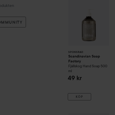
rodukten
OMMUNITY
Användning:
Massera in i rengjord hud vid 
och vindslagen hud.
SPONSRAD
130 ml
Scandinavian Soap
Factory
Fjällskog
Hand Soap
500
ml
49 kr
KÖP