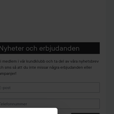
Nyheter och erbjudanden
li medlem i vår kundklubb och ta del av våra nyhetsbrev
ch sms så att du inte missar några erbjudanden eller
ampanjer!
E-post
Telefonnummer