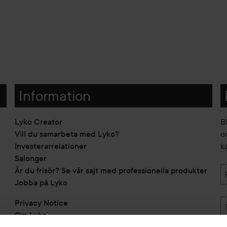
Information
Lyko Creator
B
Vill du samarbeta med Lyko?
o
Investerarrelationer
k
Salonger
Är du frisör? Se vår sajt med professionella produkter
Jobba på Lyko
Privacy Notice
Om Lyko
Tillgänglighetsredogörelse