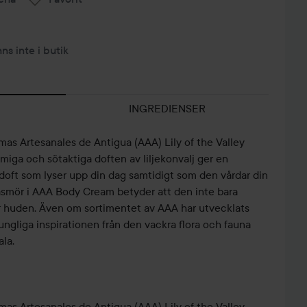
nns inte i butik
INGREDIENSER
as Artesanales de Antigua (AAA) Lily of the Valley
iga och sötaktiga doften av liljekonvalj ger en
doft som lyser upp din dag samtidigt som den vårdar din
smör i AAA Body Cream betyder att den inte bara
r huden. Även om sortimentet av AAA har utvecklats
ngliga inspirationen från den vackra flora och fauna
la.
as Artesanales de Antigua (AAA) Lily of the Valley