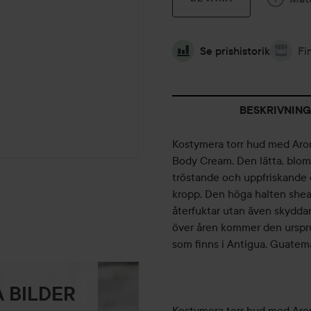
Se prishistorik
Fi
BESKRIVNING
Kostymera torr hud med Arom
Body Cream. Den lätta, blomm
tröstande och uppfriskande 
kropp. Den höga halten shea
återfuktar utan även skydda
över åren kommer den urspru
som finns i Antigua, Guatema
 BILDER
Kostymera torr hud med Arom