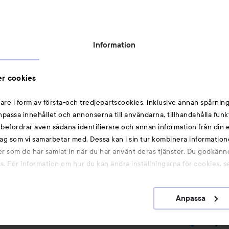
Topplista
Rabattkoder
Information
Michael Edwards Fragrances of the World
Cookie Consent
r cookies
Privacy Notice for Suppliers and other Business
Partners
are i form av första-och tredjepartscookies, inklusive annan spårning
anpassa innehållet och annonserna till användarna, tillhandahålla funk
Du kanske också gillar
rebefordrar även sådana identifierare och annan information från din e
ag som vi samarbetar med. Dessa kan i sin tur kombinera informatio
ler som de har samlat in när du har använt deras tjänster. Du godkänne
Smink
 För information om hur du kan ändra inställningarna för cookies, s
Hårnålar
Hårsnoddar
Anpassa