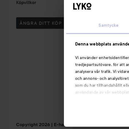
Köpvillkor
ÅNGRA DITT KÖP
Samtycke
Denna webbplats använde
Vi använder enhetsidentifier
tredjepartsutövare, för att 
analysera vår trafik. Vi vida
och annons- och analysföret
som du har tillhandahållit el
användande av vår webbplats.
Copyright 2026
E-handel av Avensia