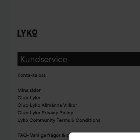
Kundservice
Kontakta oss
Mina sidor
Club Lyko
Club Lyko Allmänna Villkor
Club Lyko Privacy Policy
Lyko Community Terms & Conditions
FAQ- Vanliga frågor & svar