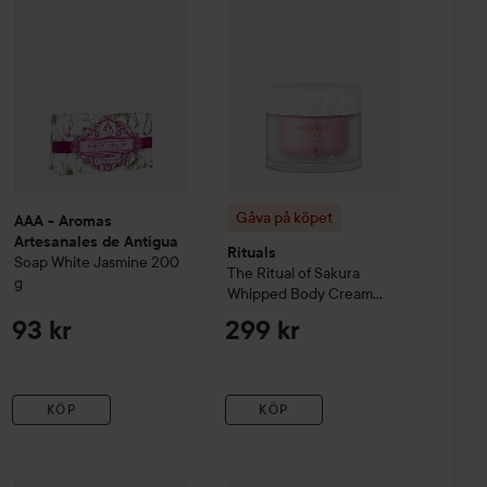
behov. Djupt återfuktande, särskilt bra för torr, solkysst
Gåva på köpet
AAA - Aromas
Artesanales de Antigua
Rituals
Soap White Jasmine
200
The Ritual of Sakura
g
Whipped Body Cream
220 ml
93 kr
299 kr
KÖP
KÖP