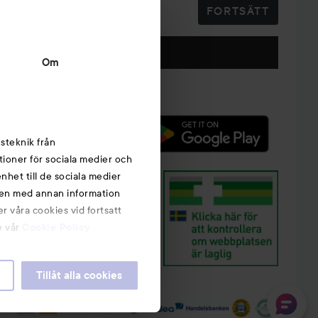
FORTSÄTT
Följ oss
Om
steknik från
tioner för sociala medier och
nhet till de sociala medier
nen med annan information
r våra cookies vid fortsatt
e vår
Cookie Policy
Tillåt alla cookies