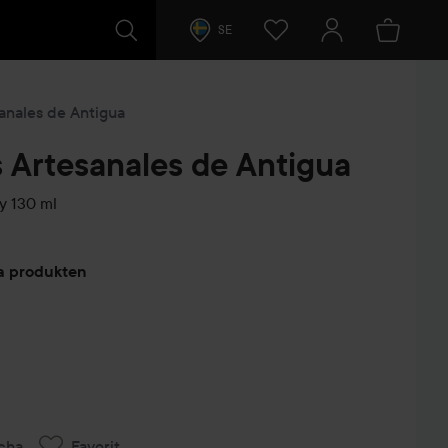
SE
anales de Antigua
 Artesanales de Antigua
y
130 ml
arer
ta produkten
cha
Favorit