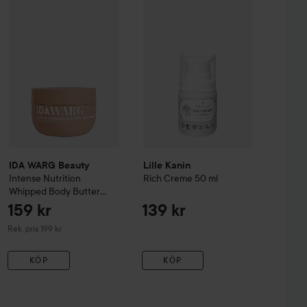
s
Body Creme
300 ml
Lille Kanin
Rich Creme
50 ml
770 kr
139 kr
IDA WARG Beauty
Intense Nutrition
Whipped Body Butter
250 
IDA WARG Beauty
Lille Kanin
Intense Nutrition
Rich Creme
50 ml
Whipped Body Butter
250 ml
159 kr
139 kr
Rekommenderat pris 199 kr
Rek. pris 199 kr
KÖP
KÖP