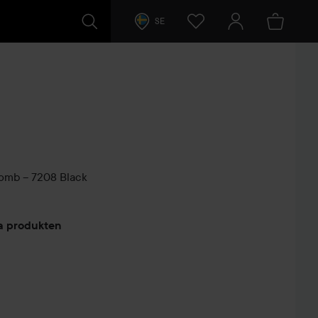
SE
Comb – 7208 Black
arer
ta produkten