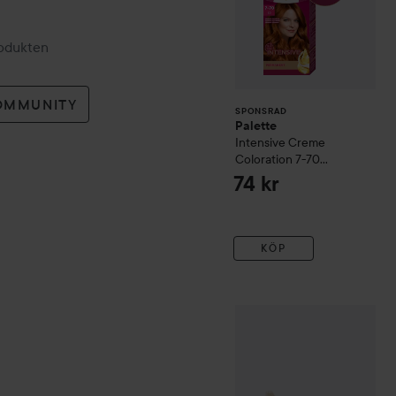
rodukten
OMMUNITY
SPONSRAD
Palette
Intensive Creme
Coloration
7-70
Terracotta Medium
74 kr
Blonde
KÖP
Acca Kappa
Tooth Brush V