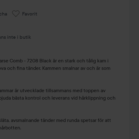
cha
Favorit
nns inte i butik
arse Comb - 7208 Black är en stark och tålig kam i
va och fina tänder. Kammen smalnar av och är som
kammar är utvecklade tillsammans med toppen av
erbjuda bästa kontrol och leverans vid hårklippning och
äta, avsmalnande tänder med runda spetsar för att
hårbotten.