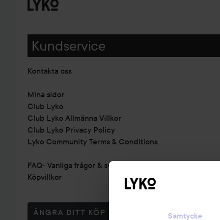
Kundservice
Kontakta oss
Mina sidor
Club Lyko
Club Lyko Allmänna Villkor
Club Lyko Privacy Policy
Lyko Community Terms & Conditions
FAQ- Vanliga frågor & svar
Köpvillkor
ÅNGRA DITT KÖP
Samtycke