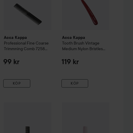
Acca Kappa
Acca Kappa
Professional
Fine Coarse
Tooth Brush Vintage
Trimmning Comb 7258
Medium Nylon Bristles
Black
Red
99 kr
119 kr
KÖP
KÖP
intage Medium Natural Bristles
JAGUAR
A530
By Lyko
Black
Styling Comb Small
Pink
43 kr
119 kr
29