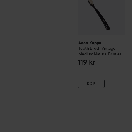
Acca Kappa
Tooth Brush Vintage
Medium Natural Bristles
Black
119 kr
KÖP