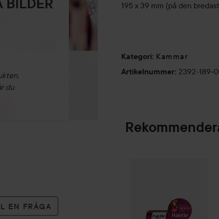
 BILDER
195 x 39 mm (på den bredast
Kammar
Kategori
:
2392-189-
Artikelnummer
:
ukten.
är du
Rekommendera
Palette
Intensive
SPONSRAD
LL EN FRÅGA