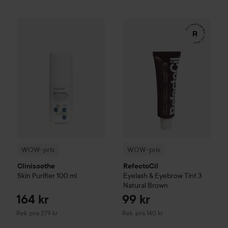
164 kr
WOW-pris
Clinisoothe
Skin Purifier
WOW-pris
100 ml
RefectoCil
Eyelash 
Rekommenderat pris 279 kr
WOW-pris
WOW-pris
Clinisoothe
RefectoCil
Skin Purifier
100 ml
Eyelash & Eyebrow Tint
3
Natural Brown
164 kr
99 kr
Rekommenderat pris 279 kr
Rekommenderat pris 140 kr
Rek. pris 279 kr
Rek. pris 140 kr