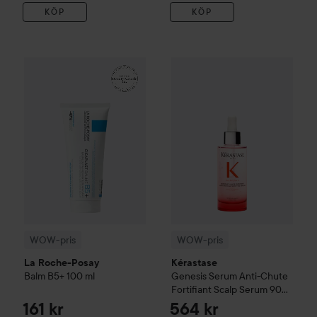
KÖP
KÖP
161 kr
WOW-pris
La Roche-Posay
Balm B5+
WOW-pris
100 ml
Kérastase
Genesis
S
Rekommenderat pris 242 kr
WOW-pris
WOW-pris
La Roche-Posay
Kérastase
Balm B5+
100 ml
Genesis
Serum Anti-Chute
Fortifiant Scalp Serum
90
ml
161 kr
564 kr