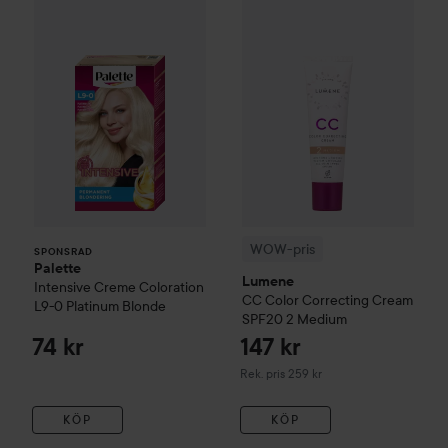
Palette
Intensive Creme Coloration
L9-0 Platinum 
WOW-pris
Lumene
CC
Color C
SPONSRAD
WOW-pris
SPONSRAD
Palette
Lumene
Intensive Creme Coloration
CC
Color Correcting Cream
L9-0 Platinum Blonde
SPF20
2 Medium
74 kr
147 kr
Rekommenderat pris 259 kr
Rek. pris 259 kr
KÖP
KÖP