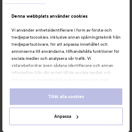
Information
Denna webbplats använder cookies
Du kanske också gillar
Vi använder enhetsidentifierare i form av första-och
tredjepartscookies, inklusive annan spårningsteknik från
tredjepartsutövare, för att anpassa innehållet och
annonserna till användarna, tillhandahålla funktioner för
sociala medier och analysera vår trafik. Vi
vidarebefordrar även sådana identifierare och annan
information från din enhet till de sociala medier och
annons- och analysföretag som vi samarbetar med.
Dessa kan i sin tur kombinera informationen med annan
information som du har tillhandahållit eller som de har
Tillåt alla cookies
samlat in när du har använt deras tjänster. Du godkänner
våra cookies vid fortsatt användande av vår webbplats.
Copyright 2026
För information om hur du kan ändra inställningarna för
Anpassa
E-handel av Avensia
cookies, se vår
Cookie Policy