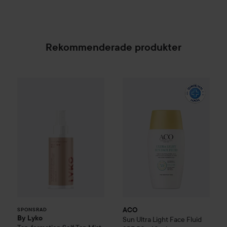
Rekommenderade produkter
By Lyko
Tan-formation Self Tan Mist
139 kr
ACO
Sun Ultra Light Face Flu
SPONSRAD
ACO
SPONSRAD
By Lyko
Sun Ultra Light Face Fluid