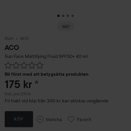
360°
Start
ACO
ACO
Sun Face Mattifying Fluid SPF50+
40 ml
Hoppa till Betyg & kommentarer
Bli först med att betygsätta produkten
175 kr
*
Rekommenderat pris 219 kr
Rek. pris 219 kr
Fri frakt vid köp från 300 kr, kan skickas omgående
Matcha
Favorit
KÖP