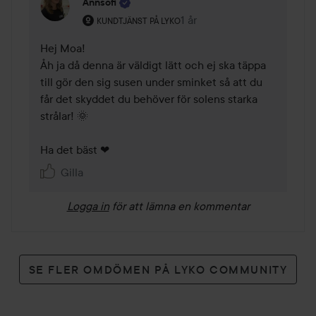
Annsofi
Användarens roll: Kundtjänst på Lyko.
1 år
Kommentaren lades 1 år
KUNDTJÄNST PÅ LYKO
Hej Moa!

Åh ja då denna är väldigt lätt och ej ska täppa 
till gör den sig susen under sminket så att du 
får det skyddet du behöver för solens starka 
strålar! 🌞

Ha det bäst ❤ 
Gilla
Logga in
för att lämna en kommentar
SE FLER OMDÖMEN PÅ LYKO COMMUNITY