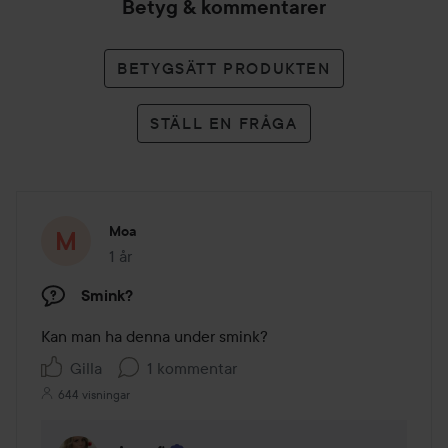
Betyg & kommentarer
BETYGSÄTT PRODUKTEN
STÄLL EN FRÅGA
Moa
1 år
Inlägget skapades 1 år
Smink?
Kan man ha denna under smink?
Gilla
1 kommentar
644 visningar