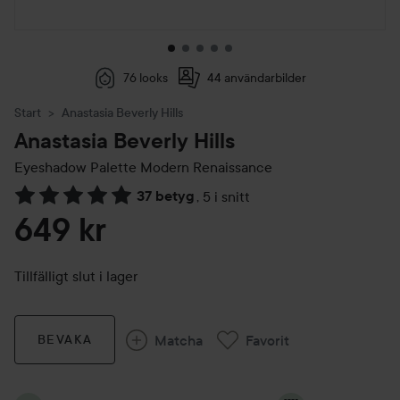
76 looks
44 användarbilder
Start
Anastasia Beverly Hills
Anastasia Beverly Hills
Eyeshadow Palette
Modern Renaissance
37 betyg
,
5 i snitt
Hoppa till Betyg & kommentarer
649 kr
Tillfälligt slut i lager
Matcha
Favorit
BEVAKA