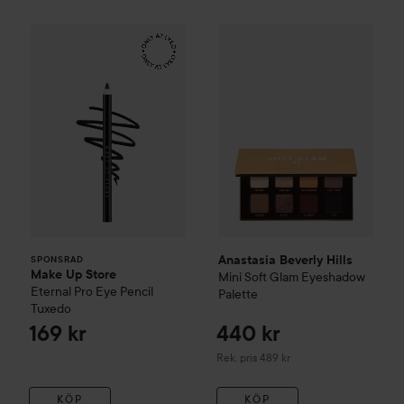
Make Up Store
Eternal Pro Eye Pencil
Tuxedo
169 kr
Anastasia Beverly Hills
Mini S
SPONSRAD
Anastasia Beverly Hills
SPONSRAD
Make Up Store
Mini Soft Glam Eyeshadow
Eternal Pro Eye Pencil
Palette
Tuxedo
169 kr
440 kr
Rekommenderat pris 489 kr
Rek. pris 489 kr
KÖP
KÖP