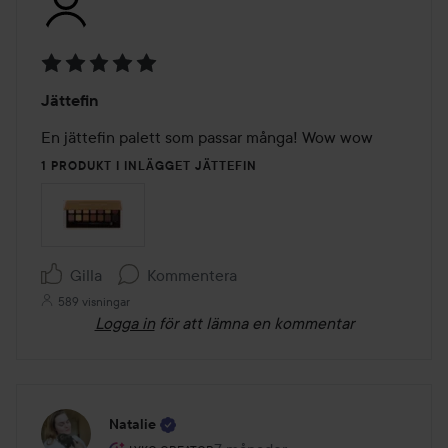
Betyg:
Jättefin
5
av
En jättefin palett som passar många! Wow wow 
5
1 PRODUKT I INLÄGGET JÄTTEFIN
Gilla
Kommentera
589 visningar
Logga in
för att lämna en kommentar
Natalie