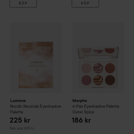
KÖP
KÖP
Morphe
6-Pan Eyeshadow Pal
225 kr
Lumene
Nordic Neutrals Eyeshadow Palette
Rekommenderat pris 249 kr
Lumene
Morphe
Nordic Neutrals Eyeshadow
6-Pan Eyeshadow Palette
Palette
Outer Spice
225 kr
186 kr
Rekommenderat pris 249 kr
Rek. pris 249 kr