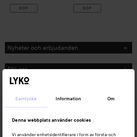
KÖP
KÖP
Nyheter och erbjudanden
Följ oss
Kundservice
Samtycke
Information
Om
Information
Denna webbplats använder cookies
Du kanske också gillar
Vi använder enhetsidentifierare i form av första-och