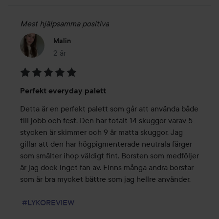
Mest hjälpsamma positiva
Malin
2 år
Inlägget skapades 2 år
Betyg:
Perfekt everyday palett
5
av
Detta är en perfekt palett som går att använda både 
5
till jobb och fest. Den har totalt 14 skuggor varav 5 
stycken är skimmer och 9 är matta skuggor. Jag 
gillar att den har högpigmenterade neutrala färger 
som smälter ihop väldigt fint. Borsten som medföljer 
är jag dock inget fan av. Finns många andra borstar 
som är bra mycket bättre som jag hellre använder.

#LYKOREVIEW