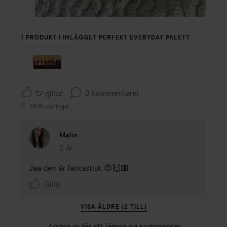
1 PRODUKT I INLÄGGET PERFEKT EVERYDAY PALETT
3 kommentarer
12 gillar
3438 visningar
Malin
2 år
Kommentaren lades 2 år
Jaa den är fantastisk 😍🙌🏼
Gilla
VISA ÄLDRE (2 TILL)
Logga in
för att lämna en kommentar