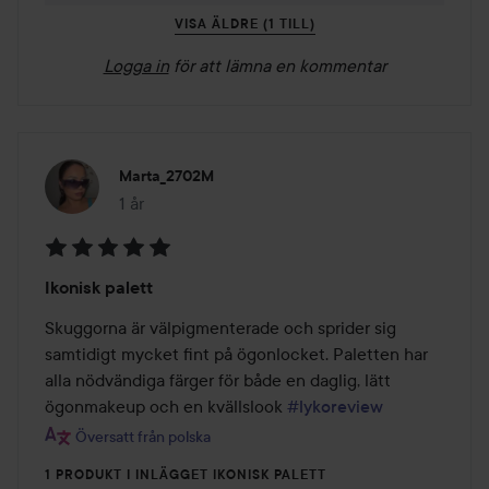
VISA ÄLDRE (1 TILL)
Logga in
för att lämna en kommentar
Marta_2702M
1 år
Inlägget skapades 1 år
Betyg:
Ikonisk palett
5
av
Skuggorna är välpigmenterade och sprider sig 
5
samtidigt mycket fint på ögonlocket. Paletten har 
alla nödvändiga färger för både en daglig, lätt 
ögonmakeup och en kvällslook 
#lykoreview
Översatt från polska
1 PRODUKT I INLÄGGET IKONISK PALETT