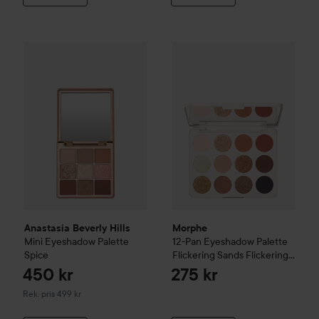
Morphe
12-Pan Eyeshadow Pal
450 kr
Anastasia Beverly Hills
Mini Eyeshadow Palette
Spice
Rekommendera
Anastasia Beverly Hills
Morphe
Mini Eyeshadow Palette
12-Pan Eyeshadow Palette
Spice
Flickering Sands
Flickering
Sands
450 kr
275 kr
Rekommenderat pris 499 kr
Rek. pris 499 kr