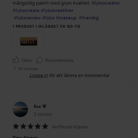
mångsidig palett med grym kvalitet. 
#lykocreator
#lykocreate
#lykokreatörer
#lykoreview
#lyko
#makeup
#trendig
1 PRODUKT I INLÄGGET EN GO-TO
Gilla
Kommentera
116 visningar
Logga in
för att lämna en kommentar
Åsa 🌸
3 veckor
Inlägget skapades 3 veckor
Verifierad köpare
Betyg:
Fina färger