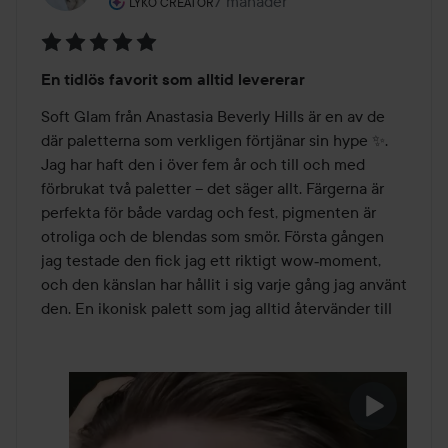
Användarens roll: Lyko Creator.
7 månader
Inlägget skapades 7 månader
LYKO CREATOR
Betyg:
En tidlös favorit som alltid levererar
5
av
Soft Glam från Anastasia Beverly Hills är en av de 
5
där paletterna som verkligen förtjänar sin hype ✨. 
Jag har haft den i över fem år och till och med 
förbrukat två paletter – det säger allt. Färgerna är 
perfekta för både vardag och fest, pigmenten är 
otroliga och de blendas som smör. Första gången 
jag testade den fick jag ett riktigt wow‑moment, 
och den känslan har hållit i sig varje gång jag använt 
den. En ikonisk palett som jag alltid återvänder till