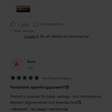
Kommentera
3 gillar
1684 visningar
Logga in
för att lämna en kommentar
Aune
1 år
Inlägget skapades 1 år
Verifierad köpare
Betyg:
Fantastisk ögonskuggspalett!😍
5
av
Perfekta nyanser för både vardags- och festmakeup. 
5
Mycket pigmenterad och blandas bra!🥰
1 PRODUKT I INLÄGGET FANTASTISK