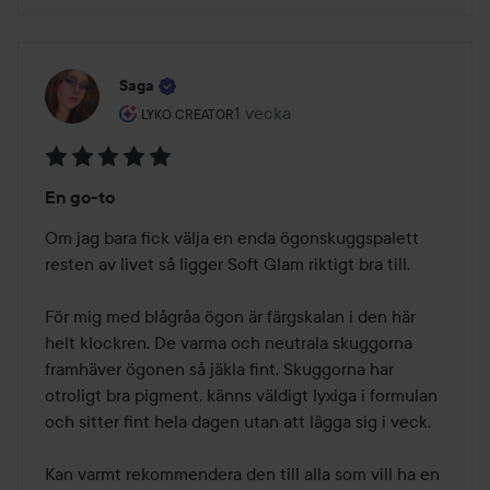
Saga
Användarens roll: Lyko Creator.
1 vecka
Inlägget skapades 1 vecka
LYKO CREATOR
Betyg:
En go-to
5
av
Om jag bara fick välja en enda ögonskuggspalett 
5
resten av livet så ligger Soft Glam riktigt bra till.

För mig med blågråa ögon är färgskalan i den här 
helt klockren. De varma och neutrala skuggorna 
framhäver ögonen så jäkla fint. Skuggorna har 
otroligt bra pigment, känns väldigt lyxiga i formulan 
och sitter fint hela dagen utan att lägga sig i veck.

Kan varmt rekommendera den till alla som vill ha en 