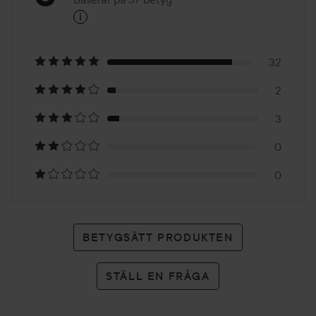
i
5
Baserat
på
32
2
37
3
betyg
0
0
BETYGSÄTT PRODUKTEN
STÄLL EN FRÅGA