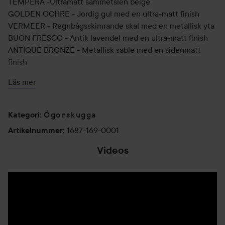
TEMPERA -Ultramatt sammetslen beige
GOLDEN OCHRE - Jordig gul med en ultra-matt finish
VERMEER - Regnbågsskimrande skal med en metallisk yta
BUON FRESCO - Antik lavendel med en ultra-matt finish
ANTIQUE BRONZE - Metallisk sable med en sidenmatt
finish
LOVE LETTER - Hallon med en ultra-matt finish
Läs mer
CYPRUS UMBER - Mörkt kaffe med en ultra-matt finish
REALGAR - Tegelsten med en ultra-matt finish
WARM TAUPE - Jordig grå med en ultra-matt finish
Ögonskugga
Kategori
:
VENETIAN RED - Crimson med en ultra-matt finish
1687-169-0001
Artikelnummer
:
RED OCHRE - Sienna med en ultra-matt finish
PRIMAVERA - Skimrande guldstoft med en metallisk yta
Videos
BURNT ORANGE - Djup orange med en ultra-matt finish
RAW SIENNA - Neutral bärnsten med en ultra-matt finish.
Användning:
Var lätt på handen när du plockar upp skuggorna.