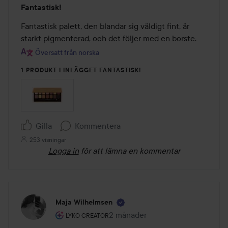
Betyg:
Fantastisk!
5
av
Fantastisk palett, den blandar sig väldigt fint, är 
5
starkt pigmenterad, och det följer med en borste.
Översatt från norska
1 PRODUKT I INLÄGGET FANTASTISK!
Gilla
Kommentera
253 visningar
Logga in
för att lämna en kommentar
Maja Wilhelmsen
Användarens roll: Lyko Creator.
2 månader
Inlägget skapades 2 månader
LYKO CREATOR