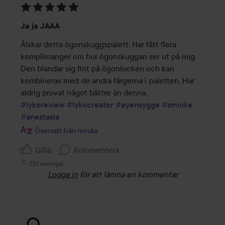
Betyg:
Ja ja JAAA
5
av
Älskar detta ögonskuggspalett. Har fått flera 
5
komplimanger om hur ögonskuggan ser ut på mig. 
Den blandar sig fint på ögonlocken och kan 
kombineras med de andra färgerna i paletten. Har 
#lykoreview
#lykocreator
#øyensygge
#sminke
#anestasia
Översatt från norska
Gilla
Kommentera
251 visningar
Logga in
för att lämna en kommentar