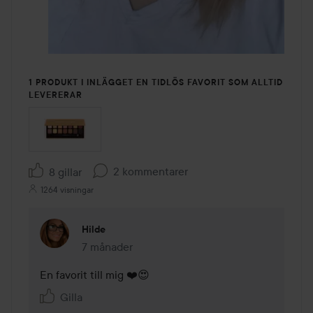
1 PRODUKT I INLÄGGET EN TIDLÖS FAVORIT SOM ALLTID
LEVERERAR
2 kommentarer
8 gillar
1264 visningar
Hilde
7 månader
Kommentaren lades 7 månader
En favorit till mig ❤️😍
Gilla