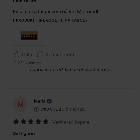
5
av
Fina mjuka färger som håller! Mkt nöjd!
5
1 PRODUKT I INLÄGGET FINA FÄRGER
Gilla
Kommentera
264 visningar
Logga in
för att lämna en kommentar
Maria
Användarens roll: Lyko Creator.
1 månad
Inlägget skapades 1 månad
LYKO CREATOR
Verifierad köpare
Betyg:
Soft glam
5