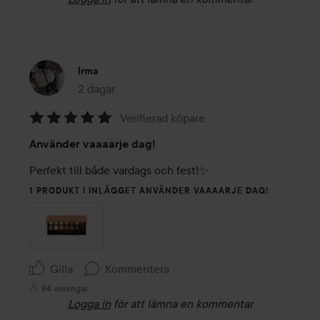
Irma
2 dagar
Inlägget skapades 2 dagar
Verifierad köpare
Betyg:
Använder vaaaarje dag!
5
av
Perfekt till både vardags och fest!✨
5
1 PRODUKT I INLÄGGET ANVÄNDER VAAAARJE DAG!
Gilla
Kommentera
84 visningar
Logga in
för att lämna en kommentar