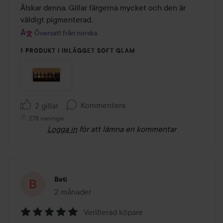
av
Älskar denna. Gillar färgerna mycket och den är 
5
väldigt pigmenterad.
Översatt från norska
1 PRODUKT I INLÄGGET SOFT GLAM
Kommentera
2 gillar
278 visningar
Logga in
för att lämna en kommentar
Beti
2 månader
Inlägget skapades 2 månader
Verifierad köpare