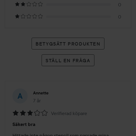
betyg
0
0
BETYGSÄTT PRODUKTEN
STÄLL EN FRÅGA
Annette
7 år
Inlägget skapades 7 år
Verifierad köpare
Betyg:
Säkert bra
3
av
Hittade inte någon stencil som passade mina 