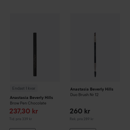
Rea
237
Endast 1 kvar
Anastasia Beverly Hills
Anastasia Beverly Hills
Brow Pen
Chocolate
Duo Br
Tidigar
Endast 1 kvar
Anastasia Beverly Hills
Duo Brush Nr 12
Anastasia Beverly Hills
Brow Pen
Chocolate
Reapris
237,30 kr
260 kr
Tidigare pris 339 kr
Rekommenderat pris 289 kr
Tid. pris 339 kr
Rek. pris 289 kr