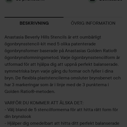
ÖVRIG INFORMATION
BESKRIVNING
Anastasia Beverly Hills Stencils är ett oumbärligt
ögonbrynsstencil-kit med 5 olika patenterade
ögonbrynsformer baserade på Anastasias Golden Ratio®
ögonbrynsformningsmetod. Varje ögonbrynsstencilform är
utformad för att hjälpa dig att uppnå perfekt balanserade,
symmetriska bryn varje gång du formar och fyller i dina
bryn. De flexibla plaststencilerna omsluter brynsbenet och
har 3 markeringar som är i linje med de 3 punkterna i
Golden Ratio®-metoden.
VARFÖR DU KOMMER ATT ÄLSKA DET:
- Välj bland de 5 stencilformerna för att hitta rätt form för
din brynslook
- Hjälper dig omedelbart att hitta ditt perfekt balanserade