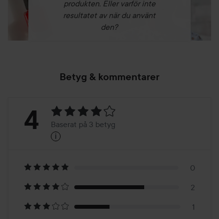
produkten. Eller varför inte
resultatet av när du använt
den?
Betyg & kommentarer
Betyg:
4
Baserat på 3 betyg
i
4
Baserat
på
0
2
3
1