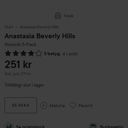
1 look
Start
Anastasia Beverly Hills
Anastasia Beverly Hills
Stencils 5-Pack
3 betyg
,
4 i snitt
Hoppa till Betyg & kommentarer
251 kr
Rekommenderat pris 279 kr
Rek. pris 279 kr
Tillfälligt slut i lager
Matcha
Favorit
BEVAKA
Se prishistorik
Butikssaldo