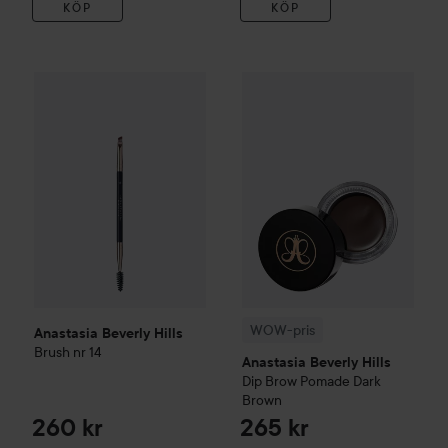
KÖP
KÖP
260 kr
Anastasia Beverly Hills
Brush nr 14
WOW-pris
Anastasia Beverly Hi
Rekommenderat pris 289 kr
WOW-pris
Anastasia Beverly Hills
Brush nr 14
Anastasia Beverly Hills
Dip Brow Pomade
Dark
Brown
260 kr
265 kr