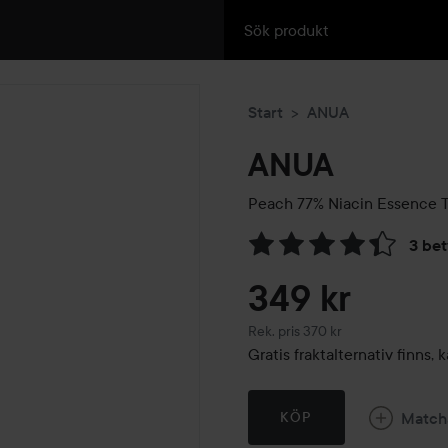
Start
ANUA
ANUA
Peach 77% Niacin Essence 
3 be
Hoppa till Betyg & komment
349 kr
Rekommenderat pris 370 kr
Rek. pris 370 kr
Gratis fraktalternativ finns
Match
KÖP