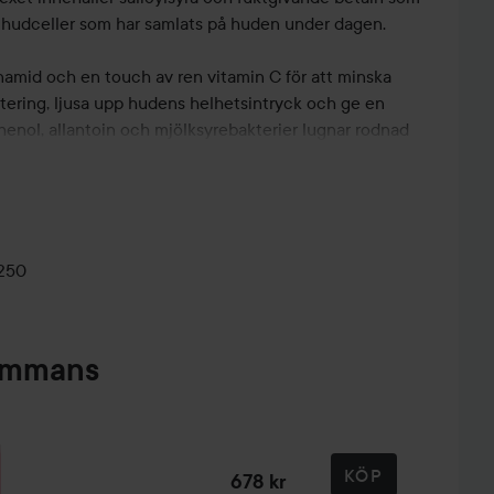
öda hudceller som har samlats på huden under dagen.
namid och en touch av ren vitamin C för att minska
ering, ljusa upp hudens helhetsintryck och ge en
thenol, allantoin och mjölksyrebakterier lugnar rodnad
lugn och balanserad bas för andra hudvårdsprodukter.
nerns textur är viskös och tjock, appliceras smidigt
 – slutresultatet är persikomjuk och strålande hud ♡
250
. Den tillför fukt till ansiktet, återställer pH-balansen
sta steg i hudvårdsrutinen. Fuktgivande toners ska
sammans
erna, exfolianter ska appliceras med en bomullspad.
KÖP
678 kr