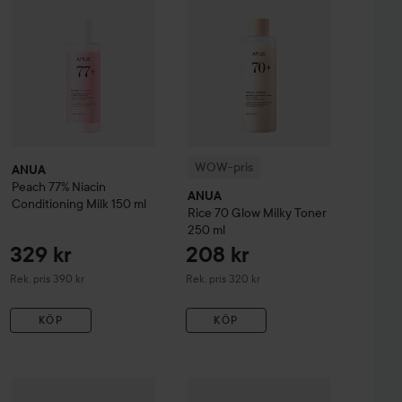
WOW-pris
ANUA
Peach 77% Niacin
ANUA
Conditioning Milk
150 ml
Rice 70 Glow Milky Toner
250 ml
329 kr
208 kr
Rekommenderat pris 390 kr
Rekommenderat pris 320 kr
Rek. pris 390 kr
Rek. pris 320 kr
KÖP
KÖP
349 kr
ANUA
Niacinamide 5 TXA Brighten
419 kr
Serum
ANUA
30 ml
Peach 77% Niacin Enriched Cream
50 ml
Rekommenderat pris 360 kr
Rekommenderat pris 430 kr