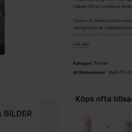
hjälper till att exfoliera d
Tonern är berikad med niaci
synligheten av hyperpigment
fräsch lyster till huden. Pan
samtidigt som de skapar en 
Läs mer
Den mjukt persikodoftande to
och fungerar väl under smink
Toner
Kategori
:
3840-117-0
Artikelnummer
:
Användning:
Toner används efter rengöring
och förbereder huden för nä
Köps ofta till
klappas in i huden med händ
250 ml
 BILDER