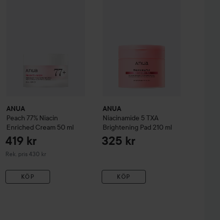
ANUA
ANUA
Peach 77% Niacin
Niacinamide 5 TXA
Enriched Cream
50 ml
Brightening Pad
210 ml
419 kr
325 kr
Rekommenderat pris 430 kr
Rek. pris 430 kr
KÖP
KÖP