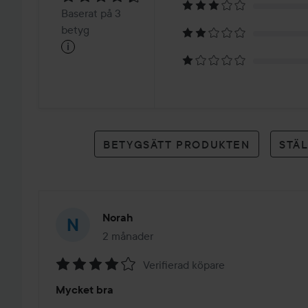
4.4
Baserat
Baserat på 3
på
betyg
i
3
betyg
BETYGSÄTT PRODUKTEN
STÄ
Norah
2 månader
Inlägget skapades 2 månader
Verifierad köpare
Betyg:
Mycket bra
4