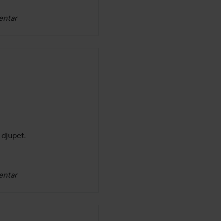
entar
 djupet. 
entar