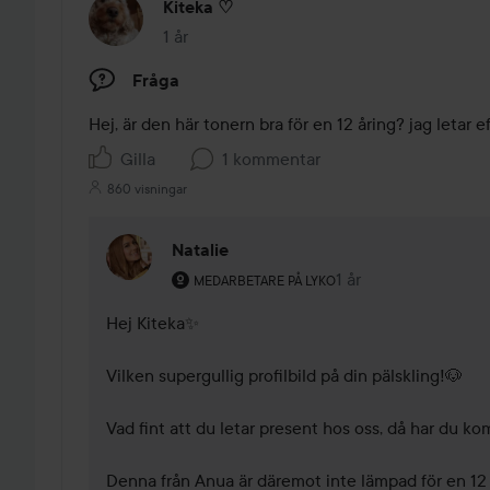
Kiteka ♡
1 år
Inlägget skapades 1 år
Fråga
Hej, är den här tonern bra för en 12 åring? jag letar e
Gilla
1 kommentar
860 visningar
Natalie
Användarens roll: Medarbetare på Lyko.
1 år
Kommentaren lades 
MEDARBETARE PÅ LYKO
Hej Kiteka✨ 

Vilken supergullig profilbild på din pälskling!🐶

Vad fint att du letar present hos oss, då har du kom
Denna från Anua är däremot inte lämpad för en 12 år