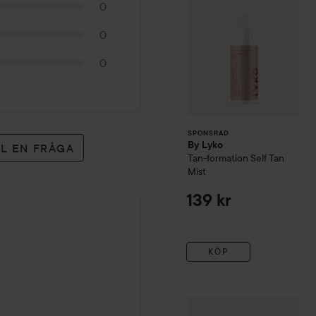
0
0
0
SPONSRAD
By Lyko
LL EN FRÅGA
Tan-formation Self Tan
Mist
139 kr
KÖP
ANUA
Peach 70% Niacin 