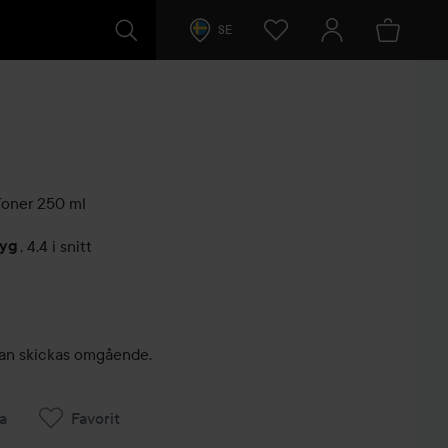
SE
Toner
250 ml
tyg
,
4.4 i snitt
arer
, kan skickas omgående.
a
Favorit