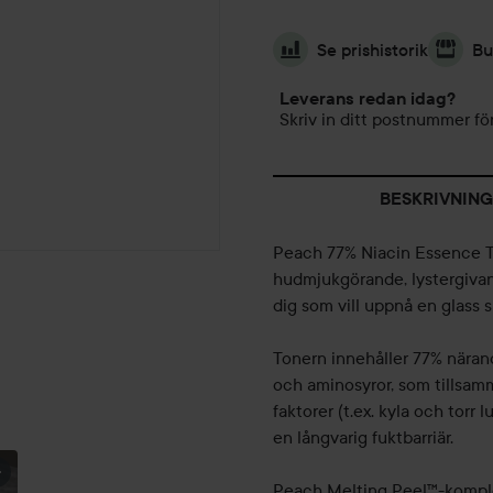
Se prishistorik
Bu
Leverans redan idag?
Skriv in ditt postnummer för
BESKRIVNING
Peach 77% Niacin Essence To
hudmjukgörande, lystergivand
dig som vill uppnå en glass 
Tonern innehåller 77% närand
och aminosyror, som tillsamma
faktorer (t.ex. kyla och torr
en långvarig fuktbarriär.
Peach Melting Peel™-komplex