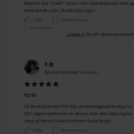
av
Mycket bra ”stabil” toner i min hudvårdsrutin som j
5
mina break-outs. Skulle köpa igen
Gilla
Kommentera
1243 visningar
Logga in
för att lämna en komm
B
Användarens roll: Lyko Creator.
4 månader
Inlägget skapades 4 månad
LYKO CREATOR
Betyg:
10/10
5
av
Så återfuktande!! För min aknebenägna/känsliga hy ä
5
fått några reaktioner av denna utan den bara lugnar o
dryg så denna flaska kommer räcka länge.
Gilla
Kommentera