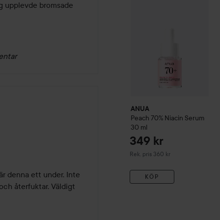
ag upplevde bromsade 
entar
ANUA
Peach 70% Niacin Serum
er
30 ml
349 kr
Rekommenderat pris 360 kr
Rek. pris 360 kr
r denna ett under. Inte 
KÖP
ch återfuktar. Väldigt 