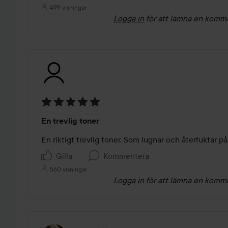
499 visningar
Logga in
för att lämna en komm
Betyg:
En trevlig toner
5
av
En riktigt trevlig toner. Som lugnar och återfuktar på
5
Gilla
Kommentera
560 visningar
Logga in
för att lämna en komm