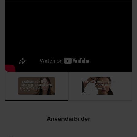
Dramatic Eye
Brow Transformation
Makeup Tutorial with
with Ardell Brow
Ardell
Pomade
01:21
01:21
Användarbilder