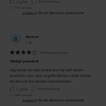
Kommentera
2 gillar
2718 visningar
Logga in
för att lämna en kommentar
Beatrice
5 år
Inlägget skapades 5 år
Verifierad köpare
Betyg:
Väldigt priavärd!
4
av
Jag tycker att den funkar bra, har haft dyrare 
5
produkter som varit ungefär lika bra. Hade önskat 
att den var lite fastare i konsistensen. 
Kommentera
2 gillar
2444 visningar
Logga in
för att lämna en kommentar