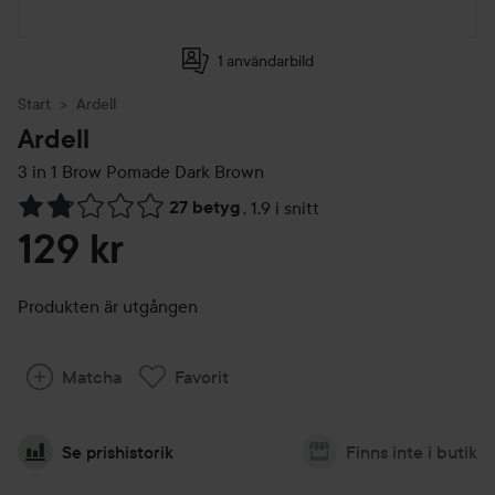
1 användarbild
Start
Ardell
Ardell
3 in 1 Brow Pomade
Dark Brown
27 betyg
,
1.9 i snitt
Hoppa till Betyg & kommentarer
129 kr
Produkten är utgången
Matcha
Favorit
Se prishistorik
Finns inte i butik