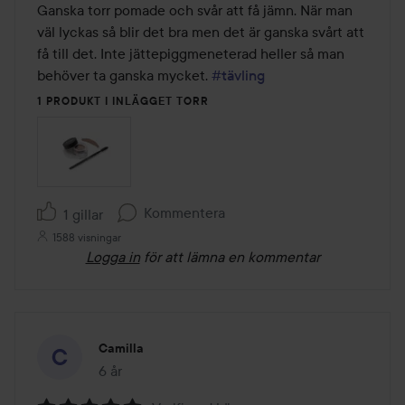
av
Ganska torr pomade och svår att få jämn. När man 
5
väl lyckas så blir det bra men det är ganska svårt att 
få till det. Inte jättepiggmeneterad heller så man 
behöver ta ganska mycket. 
#tävling
1 PRODUKT I INLÄGGET TORR
Kommentera
1 gillar
1588 visningar
Logga in
för att lämna en kommentar
Camilla
6 år
Inlägget skapades 6 år