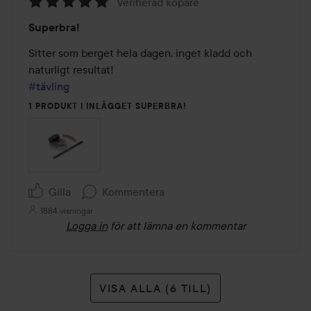
Verifierad köpare
Betyg:
Superbra!
5
av
Sitter som berget hela dagen, inget kladd och 
5
#tävling
1 PRODUKT I INLÄGGET SUPERBRA!
Gilla
Kommentera
1884 visningar
Logga in
för att lämna en kommentar
VISA ALLA (6 TILL)