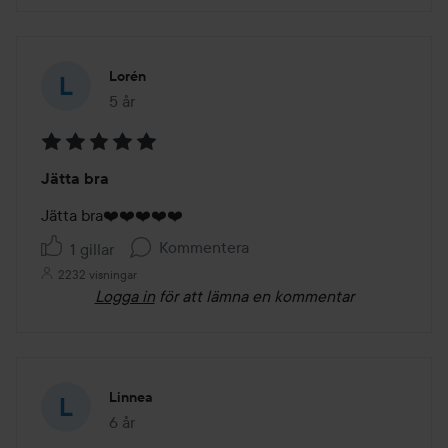
Lorén
5 år
Inlägget skapades 5 år
Betyg:
Jätta bra
5
av
Jätta bra❤️❤️❤️❤️❤️
5
Kommentera
1 gillar
2232 visningar
Logga in
för att lämna en kommentar
Linnea
6 år
Inlägget skapades 6 år