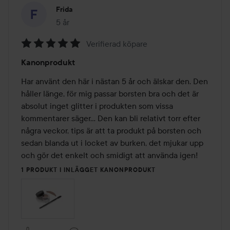
Frida
5 år
Inlägget skapades 5 år
Verifierad köpare
Betyg:
Kanonprodukt
5
av
Har använt den här i nästan 5 år och älskar den. Den 
5
håller länge, för mig passar borsten bra och det är 
absolut inget glitter i produkten som vissa 
kommentarer säger... Den kan bli relativt torr efter 
några veckor, tips är att ta produkt på borsten och 
sedan blanda ut i locket av burken, det mjukar upp 
och gör det enkelt och smidigt att använda igen!
1 PRODUKT I INLÄGGET KANONPRODUKT