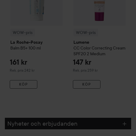
WOW-pris
WOW-pris
La Roche-Posay
Lumene
Balm B5+
100 ml
CC
Color Correcting Cream
SPF20
2 Medium
161 kr
147 kr
Rekommenderat pris 242 kr
Rekommenderat pris 259 kr
Rek. pris 242 kr
Rek. pris 259 kr
KÖP
KÖP
Nyheter och erbjudanden