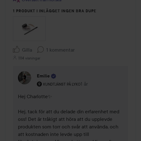
1 PRODUKT I INLÄGGET INGEN BRA DUPE
Gilla
1 kommentar
1114 visningar
Emilie
Användarens roll: Kundtjänst på Lyko.
1 år
Kommentaren lades 1 år
KUNDTJÄNST PÅ LYKO
Hej Charlotte✨

Hej, tack för att du delade din erfarenhet med 
oss! Det är tråkigt att höra att du upplevde 
produkten som torr och svår att använda, och 
att kostnaden inte levde upp till 