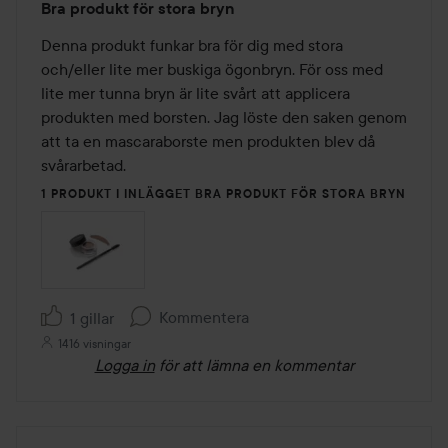
Bra produkt för stora bryn
3
av
Denna produkt funkar bra för dig med stora 
5
och/eller lite mer buskiga ögonbryn. För oss med 
lite mer tunna bryn är lite svårt att applicera 
produkten med borsten. Jag löste den saken genom 
att ta en mascaraborste men produkten blev då 
svårarbetad.
1 PRODUKT I INLÄGGET BRA PRODUKT FÖR STORA BRYN
Kommentera
1 gillar
1416 visningar
Logga in
för att lämna en kommentar