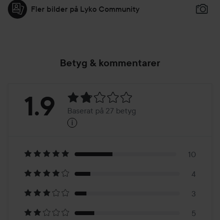
Fler bilder på Lyko Community
Betyg & kommentarer
Betyg:
1.9
Baserat på 27 betyg
i
1.9
Baserat
på
10
4
27
3
5