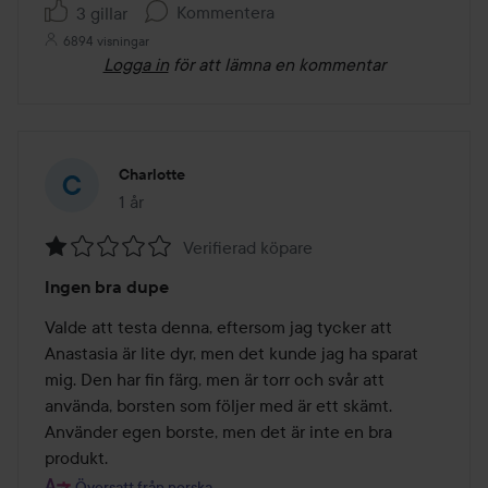
Kommentera
3 gillar
6894 visningar
Logga in
för att lämna en kommentar
Charlotte
1 år
Inlägget skapades 1 år
Verifierad köpare
Betyg:
Ingen bra dupe
1
av
Valde att testa denna, eftersom jag tycker att 
5
Anastasia är lite dyr, men det kunde jag ha sparat 
mig. Den har fin färg, men är torr och svår att 
använda, borsten som följer med är ett skämt. 
Använder egen borste, men det är inte en bra 
produkt.
Översatt från norska