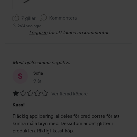
Kommentera
7 gillar
2614 visningar
Logga in
för att lämna en kommentar
Mest hjälpsamma negativa
Sofia
9 år
Inlägget skapades 9 år
Verifierad köpare
Betyg:
Kass!
1
av
Fläckig applicering, alldeles för bred borste för att 
5
kunna måla bryn med. Dessutom är det glitter i 
produkten. Riktigt kasst köp.