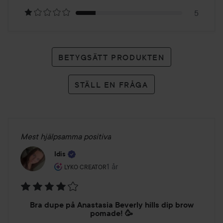
betyg
5
BETYGSÄTT PRODUKTEN
STÄLL EN FRÅGA
Mest hjälpsamma positiva
Idis
Användarens roll: Lyko Creator.
1 år
Inlägget skapades 1 år
LYKO CREATOR
Betyg:
Bra dupe på Anastasia Beverly hills dip brow
4
pomade! 🥳
av