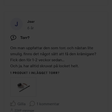
Joar
6 år
Inlägget skapades 6 år
Torr?
Om man uppfattar den som torr, och nästan lite 
smulig, finns det något sätt att få den krämigare?

Fick den för 1-2 veckor sedan...

Och ja, har alltid skruvat på locket helt.
1 PRODUKT I INLÄGGET TORR?
Gilla
1 kommentar
2269 visningar