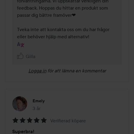
förväntningarna. Vi uppskattar verkligen din 
feedback. Hoppas du hittar en produkt som 
passar dig bättre framöver❤

Tveka inte att kontakta oss om du har frågor 
eller behöver hjälp med alternativ!
Gilla
Logga in
för att lämna en kommentar
Emely
3 år
Inlägget skapades 3 år
Verifierad köpare
Betyg:
Superbra!