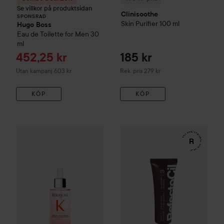
Se villkor på produktsidan
Clinisoothe
SPONSRAD
Skin Purifier
100 ml
Hugo Boss
Eau de Toilette for Men
30
ml
Reapris
452,25 kr
185 kr
Rekommenderat pris 279 kr
Utan kampanj 603 kr
Rek. pris 279 kr
KÖP
KÖP
WOW-pris
Kérastase
Genesis
Serum Anti-Chute Fortifiant S
WOW-pris
RefectoCil
Eyelash 