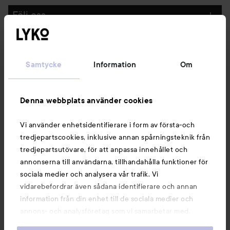
Följ oss
Kundservice
Samtycke
Information
Om
Information
Denna webbplats använder cookies
Du kanske också gillar
Vi använder enhetsidentifierare i form av första-och
tredjepartscookies, inklusive annan spårningsteknik från
tredjepartsutövare, för att anpassa innehållet och
annonserna till användarna, tillhandahålla funktioner för
sociala medier och analysera vår trafik. Vi
vidarebefordrar även sådana identifierare och annan
information från din enhet till de sociala medier och
annons- och analysföretag som vi samarbetar med.
Dessa kan i sin tur kombinera informationen med annan