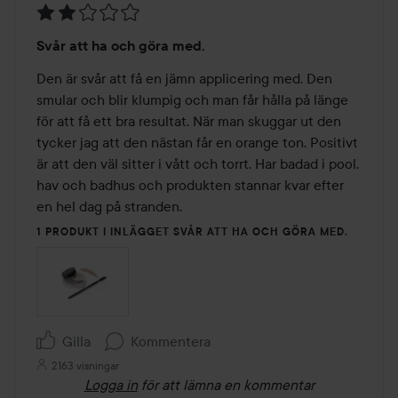
Betyg:
Svår att ha och göra med.
2
av
Den är svår att få en jämn applicering med. Den 
5
smular och blir klumpig och man får hålla på länge 
för att få ett bra resultat. När man skuggar ut den 
tycker jag att den nästan får en orange ton. Positivt 
är att den väl sitter i vått och torrt. Har badad i pool, 
hav och badhus och produkten stannar kvar efter 
en hel dag på stranden. 
1 PRODUKT I INLÄGGET SVÅR ATT HA OCH GÖRA MED.
Gilla
Kommentera
2163 visningar
Logga in
för att lämna en kommentar