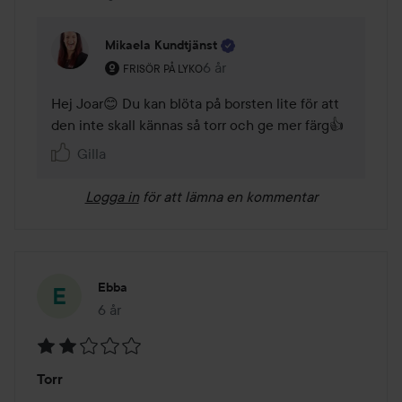
Mikaela Kundtjänst
Användarens roll: Frisör på Lyko.
6 år
Kommentaren lades 6 år
FRISÖR PÅ LYKO
Hej Joar😊 Du kan blöta på borsten lite för att 
den inte skall kännas så torr och ge mer färg👍
Gilla
Logga in
för att lämna en kommentar
Ebba
6 år
Inlägget skapades 6 år
Betyg:
Torr
2