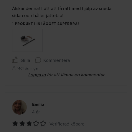
5
av
Älskar denna! Lätt att få rätt med hjälp av sneda 
5
sidan och håller jättebra!
1 PRODUKT I INLÄGGET SUPERBRA!
Gilla
Kommentera
1461 visningar
Logga in
för att lämna en kommentar
Emilia
4 år
Inlägget skapades 4 år
Verifierad köpare
Betyg: