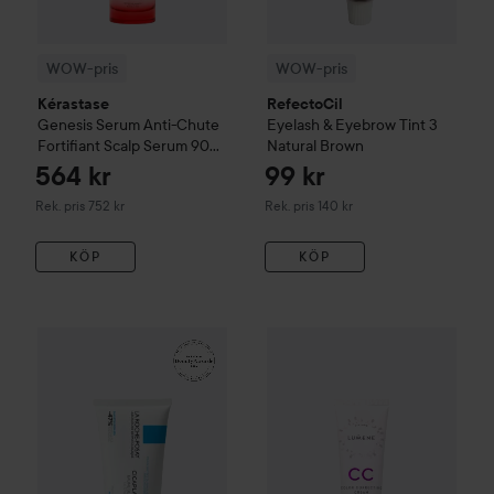
WOW-pris
WOW-pris
Kérastase
RefectoCil
Genesis
Serum Anti-Chute
Eyelash & Eyebrow Tint
3
Fortifiant Scalp Serum
90
Natural Brown
ml
564 kr
99 kr
Rekommenderat pris 752 kr
Rekommenderat pris 140 kr
Rek. pris 752 kr
Rek. pris 140 kr
KÖP
KÖP
161 kr
WOW-pris
La Roche-Posay
Balm B5+
WOW-pris
100 ml
Lumene
CC
Color C
Rekommenderat pris 242 kr