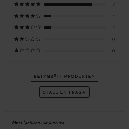
på
7
1
9
1
betyg
0
0
BETYGSÄTT PRODUKTEN
STÄLL EN FRÅGA
Mest hjälpsamma positiva