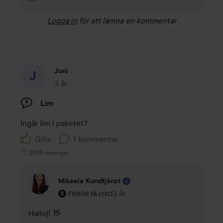
Logga in
för att lämna en kommentar
Juni
3 år
Inlägget skapades 3 år
Lim
Ingår lim i paketet?
Gilla
1 kommentar
2558 visningar
Mikaela Kundtjänst
Användarens roll: Frisör på Lyko.
3 år
Kommentaren lades 3 år
FRISÖR PÅ LYKO
Halloj! 👋
