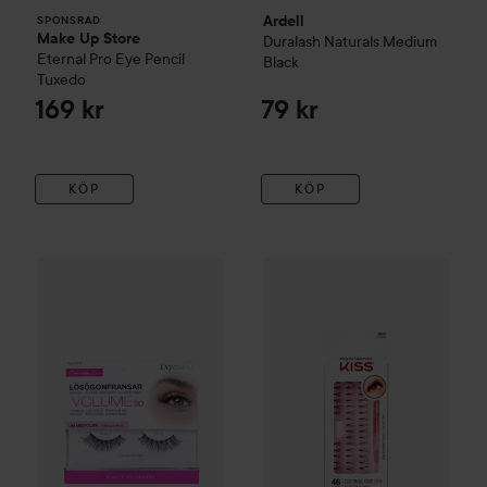
Ardell
SPONSRAD
Make Up Store
Duralash Naturals Medium
Eternal Pro Eye Pencil
Black
Tuxedo
169 kr
79 kr
KÖP
KÖP
Kiss
False Individual - Cosmic
63 kr
Depend
Everyday Eye
False Lashes
Courage
Rekommenderat pris 79 kr