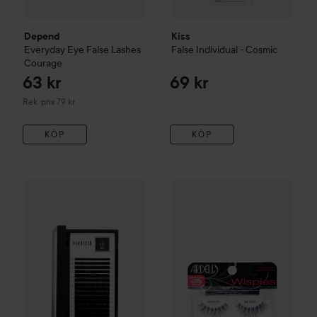
Depend
Kiss
Everyday Eye
False Lashes
False Individual - Cosmic
Courage
63 kr
69 kr
Rekommenderat pris 79 kr
Rek. pris 79 kr
KÖP
KÖP
Nanolash
Volume Lashes
0.07 C 6-13 mm
Ardell
Fashion Lashes Wispies
199 kr