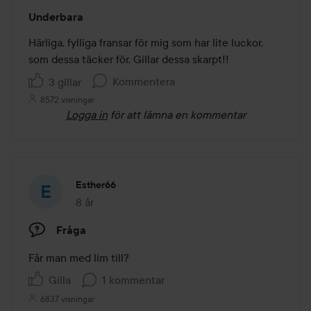
Betyg:
Underbara
5
av
Härliga, fylliga fransar för mig som har lite luckor, 
5
som dessa täcker för. Gillar dessa skarpt!!
Kommentera
3 gillar
8572 visningar
Logga in
för att lämna en kommentar
Esther66
8 år
Inlägget skapades 8 år
Fråga
Får man med lim till? 
Gilla
1 kommentar
6837 visningar