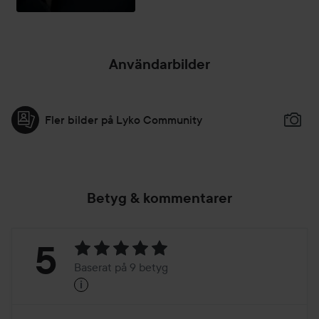
Användarbilder
Fler bilder på Lyko Community
Betyg & kommentarer
Betyg:
5
Baserat på 9 betyg
i
5
Baserat