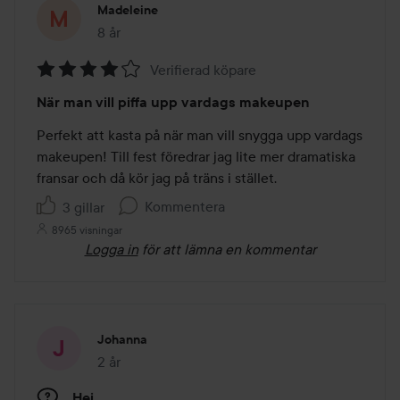
Madeleine
8 år
Inlägget skapades 8 år
Verifierad köpare
Betyg:
När man vill piffa upp vardags makeupen
4
av
Perfekt att kasta på när man vill snygga upp vardags 
5
makeupen! Till fest föredrar jag lite mer dramatiska 
fransar och då kör jag på träns i stället. 
Kommentera
3 gillar
8965 visningar
Logga in
för att lämna en kommentar
Johanna
2 år
Inlägget skapades 2 år
Hej