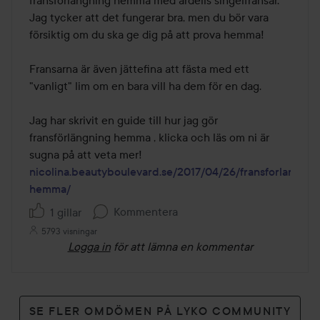
fransförlängning hemma med ardells singelfransar. 
Jag tycker att det fungerar bra, men du bör vara 
försiktig om du ska ge dig på att prova hemma! 

Fransarna är även jättefina att fästa med ett 
"vanligt" lim om en bara vill ha dem för en dag. 

Jag har skrivit en guide till hur jag gör 
fransförlängning hemma , klicka och läs om ni är 
sugna på att veta mer! 
nicolina.beautyboulevard.se/2017/04/26/fransforlangnin
hemma/
Kommentera
1 gillar
5793 visningar
Logga in
för att lämna en kommentar
SE FLER OMDÖMEN PÅ LYKO COMMUNITY