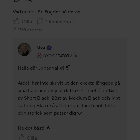
Vad är det för längder på dessa?
Gilla
1 kommentar
1760 visningar
Moa
Användarens roll: Lyko Creator.
2 år
Kommentaren lades 2 år
LYKO CREATOR
Hallå där Johanna! 😄👋 

Ardell har inte skrivit ut den exakta längden på 
sina fransar men just detta set innehåller 14st 
av Short Black, 28st av Medium Black och 14st 
av Long Black så att du kan blanda och hitta 
den storlek som passar dig 🤍 

Ha det bäst! 🌟 
Gilla