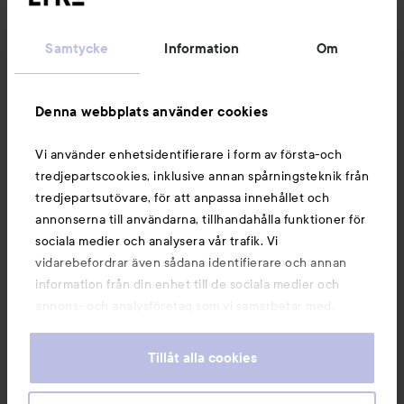
Kundservice
Samtycke
Information
Om
Information
Denna webbplats använder cookies
Du kanske också gillar
Vi använder enhetsidentifierare i form av första-och
tredjepartscookies, inklusive annan spårningsteknik från
tredjepartsutövare, för att anpassa innehållet och
annonserna till användarna, tillhandahålla funktioner för
sociala medier och analysera vår trafik. Vi
vidarebefordrar även sådana identifierare och annan
information från din enhet till de sociala medier och
annons- och analysföretag som vi samarbetar med.
Dessa kan i sin tur kombinera informationen med annan
information som du har tillhandahållit eller som de har
Tillåt alla cookies
samlat in när du har använt deras tjänster. Du godkänner
våra cookies vid fortsatt användande av vår webbplats.