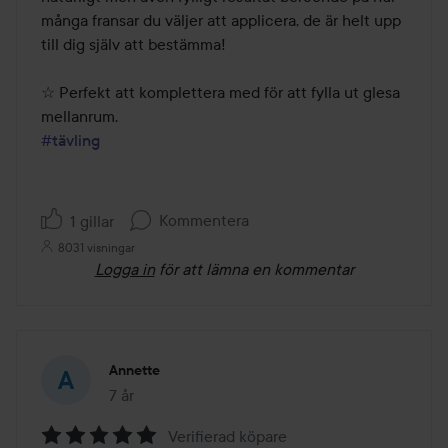
många fransar du väljer att applicera, de är helt upp 
till dig själv att bestämma!

☆ Perfekt att komplettera med för att fylla ut glesa 
#tävling
Kommentera
1 gillar
8031 visningar
Logga in
för att lämna en kommentar
Annette
7 år
Inlägget skapades 7 år
Verifierad köpare