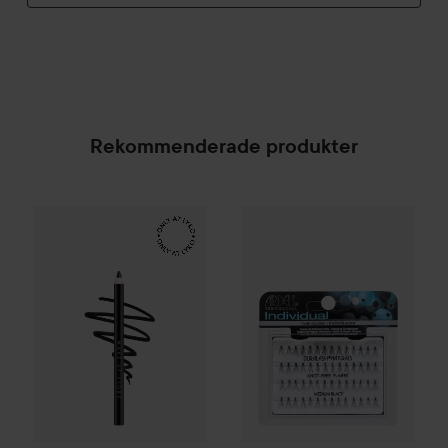
Rekommenderade produkter
Make Up Store
Eternal Pro Eye Pencil
Ardell
Duralash Naturals Medi
Tuxedo
169 kr
SPONSRAD