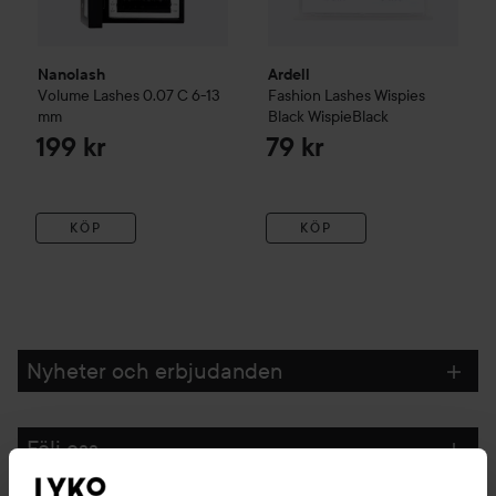
Nanolash
Ardell
Volume Lashes
0.07 C 6-13
Fashion Lashes Wispies
mm
Black
WispieBlack
199 kr
79 kr
KÖP
KÖP
Nyheter och erbjudanden
Följ oss