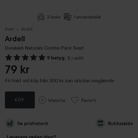
2 looks
1 användarbild
Start
Ardell
Ardell
Duralash Naturals Combo Pack Svart
9 betyg
,
5 i snitt
Hoppa till Betyg & kommentarer
79 kr
Fri frakt vid köp från 300 kr, kan skickas omgående
Matcha
Favorit
KÖP
Se prishistorik
Butikssaldo
Leverans redan idag?