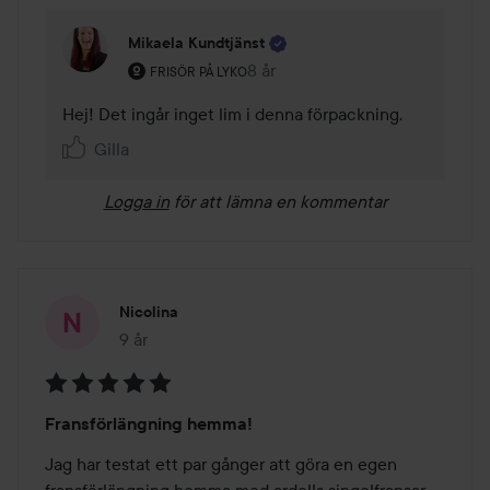
Mikaela Kundtjänst
Användarens roll: Frisör på Lyko.
8 år
Kommentaren lades 8 år
FRISÖR PÅ LYKO
Hej! Det ingår inget lim i denna förpackning.
Gilla
Logga in
för att lämna en kommentar
Nicolina
9 år
Inlägget skapades 9 år
Betyg:
Fransförlängning hemma!
5
av
Jag har testat ett par gånger att göra en egen 
5