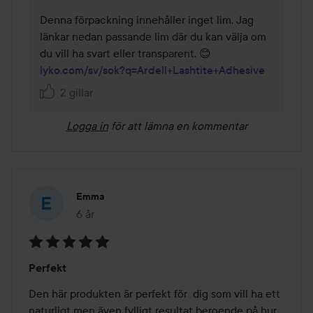
Denna förpackning innehåller inget lim. Jag 
länkar nedan passande lim där du kan välja om 
lyko.com/sv/sok?q=Ardell+Lashtite+Adhesive
2 gillar
Logga in
för att lämna en kommentar
Emma
6 år
Inlägget skapades 6 år
Betyg:
Perfekt
5
av
Den här produkten är perfekt för  dig som vill ha ett 
5
naturligt men även fylligt resultat beroende på hur 