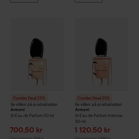
Reapris
700,50 kr
Combo Deal 25%
Armani
Sì Eau de Parfum
Combo Deal 25%
30 ml
Armani
Sì Ea
Utan kampanj 934 kr
Combo Deal 25%
Combo Deal 25%
Se villkor på produktsidan
Se villkor på produktsidan
Armani
Armani
Sì Eau de Parfum
30 ml
Sì Eau de Parfum Intense
50 ml
Reapris
Reapris
700,50 kr
1 120,50 kr
Utan kampanj 934 kr
Utan kampanj 1 494 kr