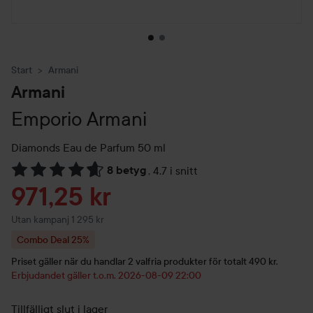
Start
Armani
Armani
Emporio Armani
Diamonds Eau de Parfum
50 ml
8 betyg
,
4.7 i snitt
Hoppa till Betyg & kommentarer
Reapris
971,25 kr
Utan kampanj 1 295 kr
Combo Deal 25%
Priset gäller när du handlar 2 valfria produkter för totalt 490 kr.
Erbjudandet gäller t.o.m. 2026-08-09 22:00
Tillfälligt slut i lager