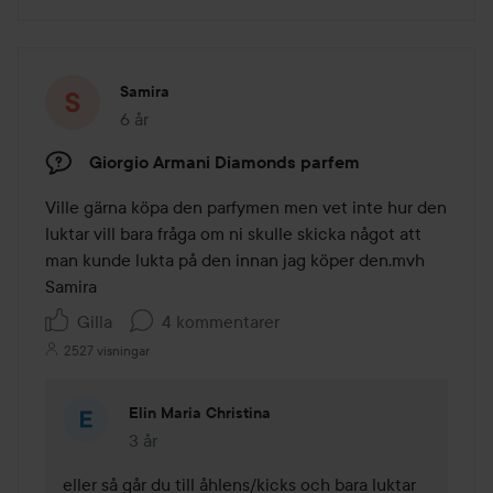
Samira
6 år
Inlägget skapades 6 år
Giorgio Armani Diamonds parfem
Ville gärna köpa den parfymen men vet inte hur den 
luktar vill bara fråga om ni skulle skicka något att 
man kunde lukta på den innan jag köper den.mvh 
Samira 
Gilla
4 kommentarer
2527 visningar
Elin Maria Christina
3 år
Kommentaren lades 3 år
eller så går du till åhlens/kicks och bara luktar 