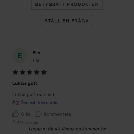
BETYGSÄTT PRODUKTEN
STÄLL EN FRÅGA
Elin
1 år
Inlägget skapades 1 år
Betyg:
Luktar gott
5
av
Luktar gott och milt
5
Översatt från norska
Gilla
Kommentera
449 visningar
Logga in
för att lämna en kommentar