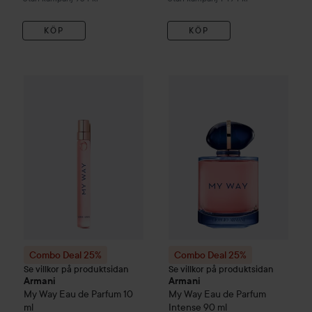
KÖP
KÖP
Reapri
225 kr
Combo Deal 25%
Armani
My Way
Combo Deal 25%
Eau de Parfum
10 ml
Armani
My W
Utan kampanj 
Combo Deal 25%
Combo Deal 25%
Se villkor på produktsidan
Se villkor på produktsidan
Armani
Armani
My Way
Eau de Parfum
10
My Way
Eau de Parfum
ml
Intense
90 ml