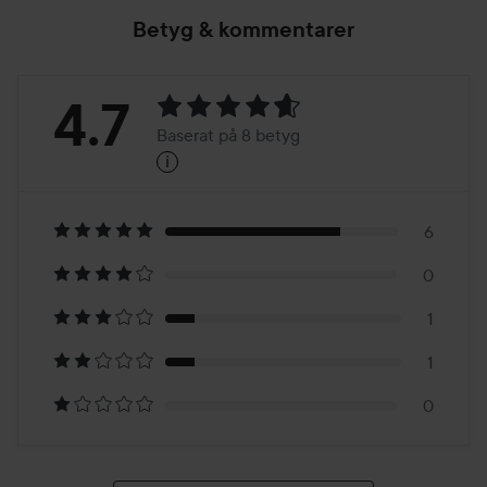
Betyg & kommentarer
Betyg:
4.7
Baserat på 8 betyg
i
4.7
Baserat
på
6
0
8
1
betyg
1
0