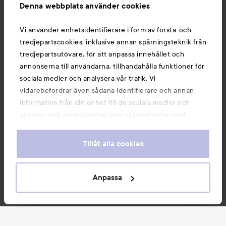
Denna webbplats använder cookies
Du kanske också gillar
Vi använder enhetsidentifierare i form av första-och
tredjepartscookies, inklusive annan spårningsteknik från
tredjepartsutövare, för att anpassa innehållet och
annonserna till användarna, tillhandahålla funktioner för
sociala medier och analysera vår trafik. Vi
vidarebefordrar även sådana identifierare och annan
information från din enhet till de sociala medier och
annons- och analysföretag som vi samarbetar med.
Dessa kan i sin tur kombinera informationen med annan
information som du har tillhandahållit eller som de har
Tillåt alla cookies
samlat in när du har använt deras tjänster. Du godkänner
våra cookies vid fortsatt användande av vår webbplats.
Copyright 2026
För information om hur du kan ändra inställningarna för
Anpassa
E-handel av Avensia
cookies, se vår
Cookie Policy