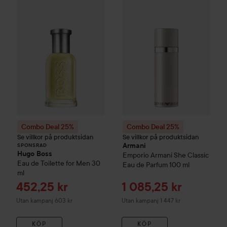
Combo Deal 25%
Hugo Boss
Combo Deal 25%
Eau de Toilette for Me
Armani
Empor
SPONSRAD
Combo Deal 25%
Combo Deal 25%
Se villkor på produktsidan
Se villkor på produktsidan
Armani
SPONSRAD
Hugo Boss
Emporio Armani
She Classic
Eau de Toilette for Men
30
Eau de Parfum
100 ml
ml
Reapris
Reapris
452,25 kr
1 085,25 kr
Utan kampanj 603 kr
Utan kampanj 1 447 kr
KÖP
KÖP