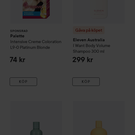
Gåva på köpet
SPONSRAD
Palette
Eleven Australia
Intensive Creme Coloration
I Want Body Volume
L9-0 Platinum Blonde
Shampoo
300 ml
74 kr
299 kr
KÖP
KÖP
IDUN Minerals
Volume & Care Shampoo
250 ml
159 kr
IDA WARG Beauty
Volume
Sh