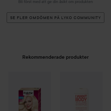
Bli först med att ge din åsikt om produkten
SE FLER OMDÖMEN PÅ LYKO COMMUNITY
Rekommenderade produkter
Palette
Intensive Creme Coloration
Gåva på köpet
L9-0 Platinum 
Eleven Australi
SPONSRAD