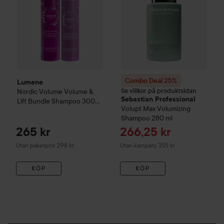
Combo Deal 25%
Lumene
Se villkor på produktsidan
Nordic Volume
Volume &
Sebastian Professional
Lift Bundle Shampoo 300
Volupt
Max Volumizing
ml & Conditioner 290 ml
Shampoo
280 ml
Reapris
265 kr
266,25 kr
Utan paketpris: 298 kr
Utan kampanj 355 kr
KÖP
KÖP