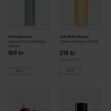
IDUN Minerals
IDA WARG Beauty
Volume & Care Shampoo
Volume
Shampoo
500 ml
250 ml
159 kr
215 kr
Rekommenderat pris 299 kr
Rek. pris 299 kr
KÖP
KÖP
Lumene
Nordic Volume
Volume & Lift Bundle Shampoo 300 
Combo Deal 25%
Sebastian Pr