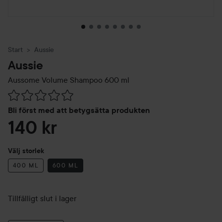
Start
Aussie
Aussie
Aussome Volume Shampoo
600 ml
Hoppa till Betyg & kommentarer
Bli först med att betygsätta produkten
140 kr
Välj storlek
400 ML
600 ML
Tillfälligt slut i lager