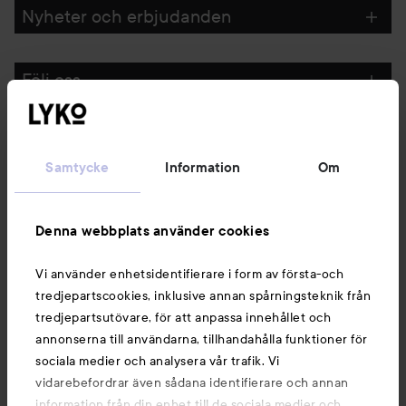
Nyheter och erbjudanden
Följ oss
Kundservice
Samtycke
Information
Om
Information
Denna webbplats använder cookies
Du kanske också gillar
Vi använder enhetsidentifierare i form av första-och
tredjepartscookies, inklusive annan spårningsteknik från
tredjepartsutövare, för att anpassa innehållet och
annonserna till användarna, tillhandahålla funktioner för
sociala medier och analysera vår trafik. Vi
vidarebefordrar även sådana identifierare och annan
information från din enhet till de sociala medier och