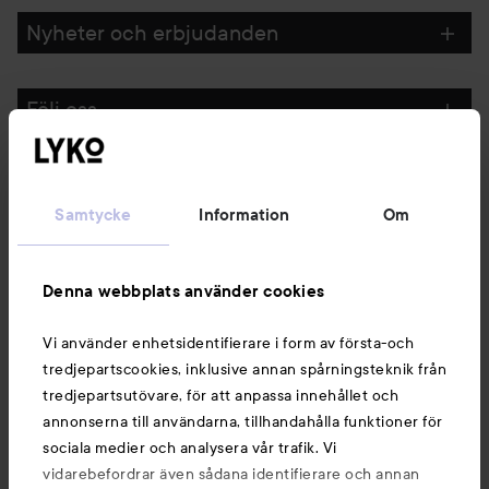
Nyheter och erbjudanden
Följ oss
Kundservice
Samtycke
Information
Om
Information
Denna webbplats använder cookies
Du kanske också gillar
Vi använder enhetsidentifierare i form av första-och
tredjepartscookies, inklusive annan spårningsteknik från
tredjepartsutövare, för att anpassa innehållet och
annonserna till användarna, tillhandahålla funktioner för
sociala medier och analysera vår trafik. Vi
vidarebefordrar även sådana identifierare och annan