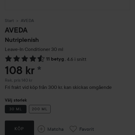
Start
AVEDA
AVEDA
Nutriplenish
Leave-In Conditioner
30 ml
11 betyg
,
4.6 i snitt
Hoppa till Betyg & kommentarer
108 kr
*
Rekommenderat pris 140 kr
Rek. pris 140 kr
Fri frakt vid köp från 300 kr, kan skickas omgående
Välj storlek
30 ML
200 ML
Matcha
Favorit
KÖP