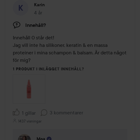
Karin
4 år
Inlägget skapades 4 år
Innehåll?
Innehåll 0 står det!

Jag vill inte ha silikoner, keratin & en massa 
proteiner i mina schampon & balsam. Är detta något 
för mig?
1 PRODUKT I INLÄGGET INNEHÅLL?
3 kommentarer
1 gillar
1437 visningar
Moa