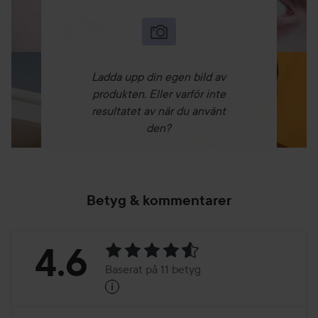
Ladda upp din egen bild av
produkten. Eller varför inte
resultatet av när du använt
den?
Betyg & kommentarer
Betyg:
4.6
Baserat på 11 betyg
i
4.6
Baserat