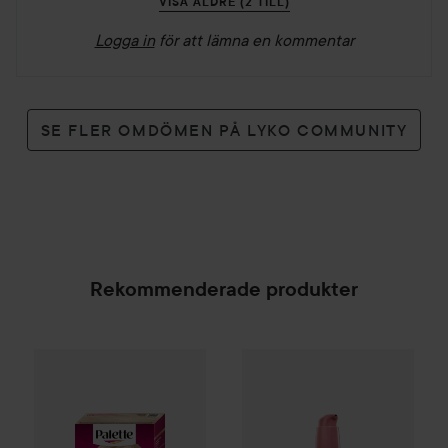
VISA ÄLDRE (2 TILL)
Logga in
för att lämna en kommentar
SE FLER OMDÖMEN PÅ LYKO COMMUNITY
Rekommenderade produkter
Palette
Intensive Creme Coloration
AVEDA
Nutriplenish
L9-0 Platinum 
Hydrating
SPONSRAD