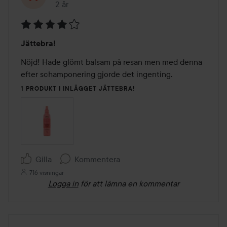
2 år
Inlägget skapades 2 år
Betyg:
Jättebra!
4
av
Nöjd! Hade glömt balsam på resan men med denna 
5
efter schamponering gjorde det ingenting. 
1 PRODUKT I INLÄGGET JÄTTEBRA!
Gilla
Kommentera
716 visningar
Logga in
för att lämna en kommentar