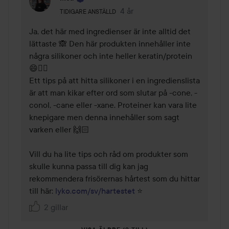
Användarens roll: Tidigare anställd.
4 år
Kommentaren lades 4 år
TIDIGARE ANSTÄLLD
Ja, det här med ingredienser är inte alltid det 
lättaste 🙈 Den här produkten innehåller inte 
några silikoner och inte heller keratin/protein 
😄👍🏻 

Ett tips på att hitta silikoner i en ingredienslista 
är att man kikar efter ord som slutar på -cone, -
conol, -cane eller -xane. Proteiner kan vara lite 
knepigare men denna innehåller som sagt 
varken eller 🙌🏻 

Vill du ha lite tips och råd om produkter som 
skulle kunna passa till dig kan jag 
rekommendera frisörernas hårtest som du hittar 
till här: 
lyko.com/sv/hartestet
 ⭐
2 gillar