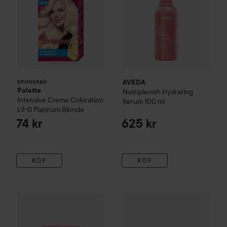
AVEDA
SPONSRAD
Palette
Nutriplenish
Hydrating
Intensive Creme Coloration
Serum
100 ml
L9-0 Platinum Blonde
74 kr
625 kr
KÖP
KÖP
AVEDA
Nutriplenish
Masque Light Moisture
AVEDA
Nutriplenish
150 ml
Curl Gele
515 kr