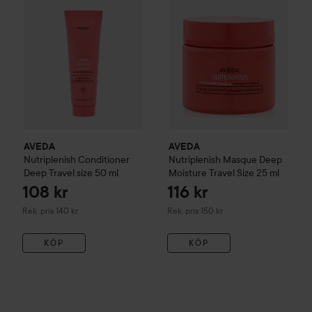
AVEDA
AVEDA
Nutriplenish
Conditioner
Nutriplenish
Masque Deep
Deep Travel size
50 ml
Moisture Travel Size
25 ml
108 kr
116 kr
Rekommenderat pris 140 kr
Rekommenderat pris 150 kr
Rek. pris 140 kr
Rek. pris 150 kr
KÖP
KÖP