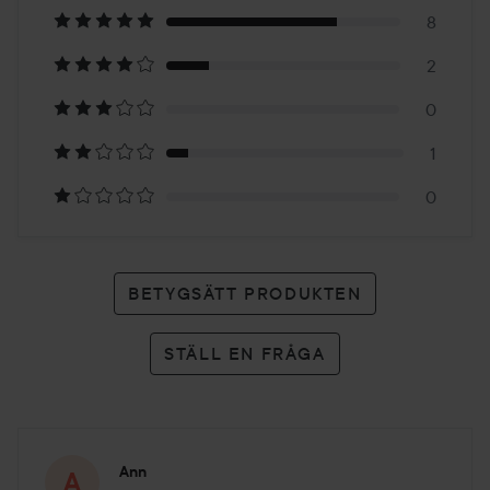
på
8
2
11
0
betyg
1
0
BETYGSÄTT PRODUKTEN
STÄLL EN FRÅGA
Ann