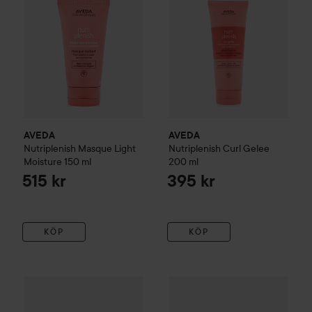
AVEDA
AVEDA
Nutriplenish
Masque Light
Nutriplenish
Curl Gelee
Moisture
150 ml
200 ml
515 kr
395 kr
KÖP
KÖP
108 k
AVEDA
Nutriplenish
Conditioner Deep Travel size
AVEDA
Nutriplenish
50 ml
Masque De
Rekommend