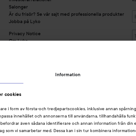
Salonger
Är du frisör? Se vår sajt med professionella produkter
Jobba på Lyko
Privacy Notice
Om Lyko
Tillgänglighetsredogörelse
Topplista
Rabattkoder
Information
Michael Edwards Fragrances of the World
Cookie Consent
r cookies
Privacy Notice for Suppliers and other Business
Partners
are i form av första-och tredjepartscookies, inklusive annan spårning
anpassa innehållet och annonserna till användarna, tillhandahålla funk
Du kanske också gillar
rebefordrar även sådana identifierare och annan information från din e
ag som vi samarbetar med. Dessa kan i sin tur kombinera informatio