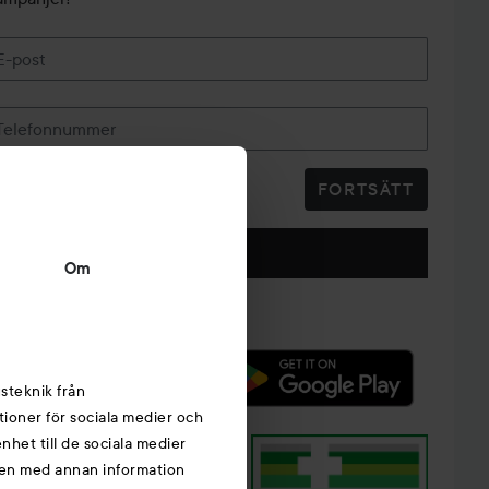
E-post
Telefonnummer
FORTSÄTT
Följ oss
Om
steknik från
tioner för sociala medier och
nhet till de sociala medier
nen med annan information