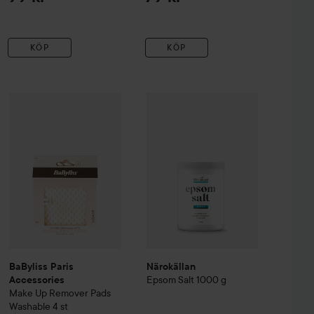
KÖP
KÖP
op
BaByliss Paris Accessories
Turquoise
Make Up Remover Pads Washable
92 kr
4 
59 kr
Närokällan
Epsom Salt
1000 g
Rekommende
BaByliss Paris
Närokällan
Epsom Salt
1000 g
Accessories
Make Up Remover Pads
Washable
4 st