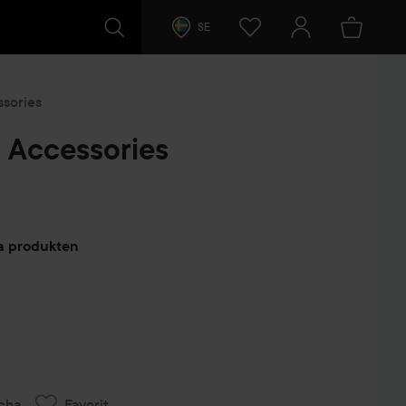
SE
ssories
s Accessories
arer
ta produkten
cha
Favorit