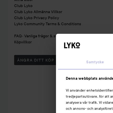
Club Lyko
Club Lyko Allmänna Villkor
Club Lyko Privacy Policy
Lyko Community Terms & Conditions
FAQ- Vanliga frågor & svar
Köpvillkor
ÅNGRA DITT KÖP
Samtycke
Denna webbplats använde
Vi använder enhetsidentifier
tredjepartsutövare, för att 
analysera vår trafik. Vi vida
och annons- och analysföret