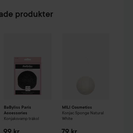
de produkter
en Micellar Water
BaByliss Paris Accessories
500 ml
Konjaksvamp träkol
MILI Cosmetics
Konjac Sponge Nat
89 kr
99 kr
BaByliss Paris
MILI Cosmetics
Konjac Sponge Natural
Accessories
Konjaksvamp träkol
White
99 kr
79 kr