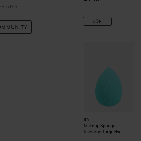
rodukten
KÖP
OMMUNITY
ilū
Makeup Sponge Raindr
ilū
Makeup Sponge
Raindrop
Turquoise