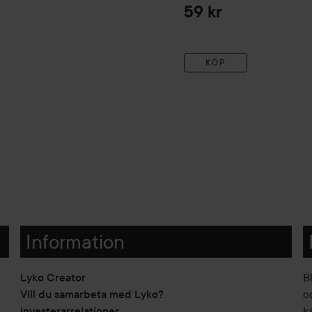
59 kr
KÖP
Information
Lyko Creator
B
Vill du samarbeta med Lyko?
o
Investerarrelationer
k