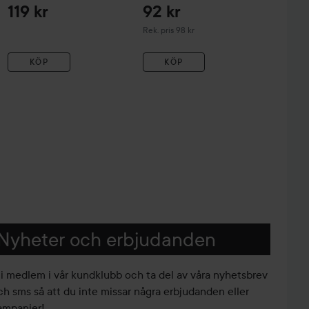
119 kr
92 kr
Rekommenderat pris 98 kr
Rek. pris 98 kr
KÖP
KÖP
Nyheter och erbjudanden
li medlem i vår kundklubb och ta del av våra nyhetsbrev
ch sms så att du inte missar några erbjudanden eller
ampanjer!