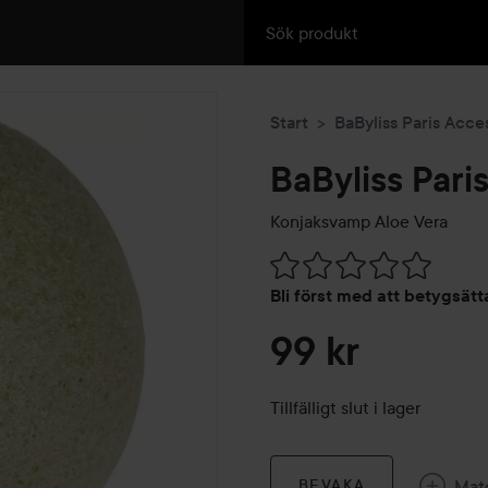
Start
BaByliss Paris Acce
BaByliss Pari
Konjaksvamp Aloe Vera
Hoppa till Betyg & komment
Bli först med att betygsät
99 kr
Tillfälligt slut i lager
Mat
BEVAKA