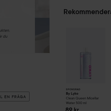
Rekommendera
By Lyko
Clean Que
ukten.
SPONSRAD
är du
SPONSRAD
By Lyko
LL EN FRÅGA
Clean Queen Micellar
Water
500 ml
89 kr