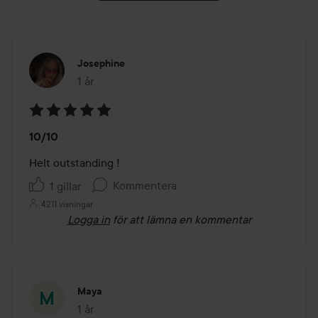
Josephine
1 år
Inlägget skapades 1 år
Betyg:
10/10
5
av
Helt outstanding ! 
5
Kommentera
1 gillar
4211 visningar
Logga in
för att lämna en kommentar
Maya
1 år
Inlägget skapades 1 år