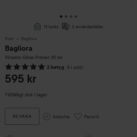
12 looks
2 användarbilder
Start
Bagliora
Bagliora
Vitamin Glow Primer
35 ml
2 betyg
,
5 i snitt
Hoppa till Betyg & kommentarer
595 kr
Tillfälligt slut i lager
Matcha
Favorit
BEVAKA