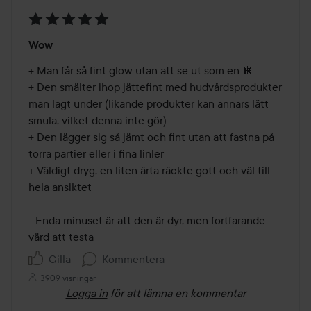
Betyg:
Wow
5
av
+ Man får så fint glow utan att se ut som en 🪩 

5
+ Den smälter ihop jättefint med hudvårdsprodukter 
man lagt under (likande produkter kan annars lätt 
smula, vilket denna inte gör)

+ Den lägger sig så jämt och fint utan att fastna på 
torra partier eller i fina linler 

+ Väldigt dryg, en liten ärta räckte gott och väl till 
hela ansiktet 

- Enda minuset är att den är dyr, men fortfarande 
värd att testa 
Gilla
Kommentera
3909 visningar
Logga in
för att lämna en kommentar