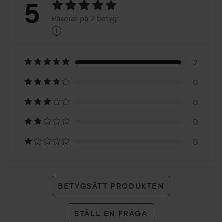
Betyg:
5
Baserat på 2 betyg
i
5
Baserat
på
2
0
2
0
betyg
0
0
BETYGSÄTT PRODUKTEN
STÄLL EN FRÅGA