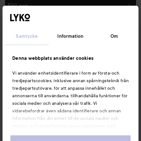
Följ oss
Kundservice
Samtycke
Information
Om
Information
Denna webbplats använder cookies
Du kanske också gillar
Vi använder enhetsidentifierare i form av första-och
tredjepartscookies, inklusive annan spårningsteknik från
tredjepartsutövare, för att anpassa innehållet och
annonserna till användarna, tillhandahålla funktioner för
sociala medier och analysera vår trafik. Vi
vidarebefordrar även sådana identifierare och annan
information från din enhet till de sociala medier och
annons- och analysföretag som vi samarbetar med.
Dessa kan i sin tur kombinera informationen med annan