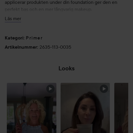
applicerar produkten under din foundation ger den en
perfekt bas och en mer långvarig makeup.
Läs mer
35 ml
Primer
Kategori
:
2635-113-0035
Artikelnummer
:
Looks
HOPPA ÖVER SEKTIONEN