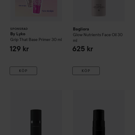
Bagliora
SPONSRAD
By Lyko
Glow Nutrients Face Oil
30
Grip That Base Primer
30 ml
ml
129 kr
625 kr
KÖP
KÖP
Bagliora
Nourishing Anti-Age Rich Cream
Bagliora
Hydrating Mousse Cl
50 ml
795 kr