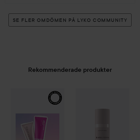
SE FLER OMDÖMEN PÅ LYKO COMMUNITY
Rekommenderade produkter
By Lyko
Grip That Base Primer
Bagliora
Glow Nutrients Face 
30 ml
129 kr
SPONSRAD