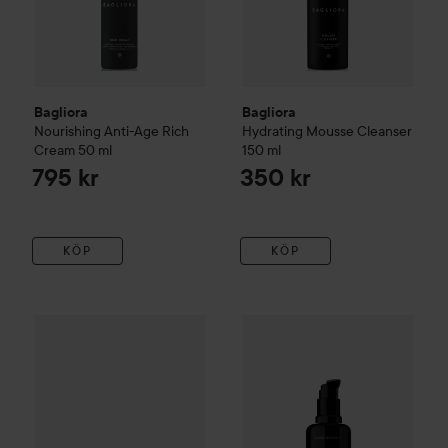
Bagliora
Bagliora
Nourishing Anti-Age Rich
Hydrating Mousse Cleanser
Cream
50 ml
150 ml
795 kr
350 kr
KÖP
KÖP
Bagliora
Cooling Eye Patches
30 st
Bagliora
Clarifying Leave on Ex
595 kr