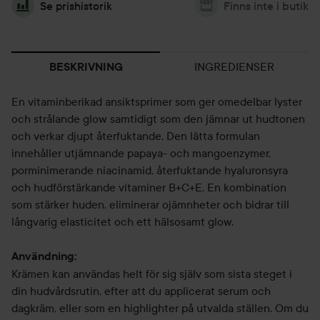
Se prishistorik
Finns inte i butik
INGREDIENSER
BESKRIVNING
En vitaminberikad ansiktsprimer som ger omedelbar lyster
och strålande glow samtidigt som den jämnar ut hudtonen
och verkar djupt återfuktande. Den lätta formulan
innehåller utjämnande papaya- och mangoenzymer,
porminimerande niacinamid, återfuktande hyaluronsyra
och hudförstärkande vitaminer B+C+E. En kombination
som stärker huden, eliminerar ojämnheter och bidrar till
långvarig elasticitet och ett hälsosamt glow.
Användning:
Krämen kan användas helt för sig själv som sista steget i
din hudvårdsrutin, efter att du applicerat serum och
dagkräm, eller som en highlighter på utvalda ställen. Om du