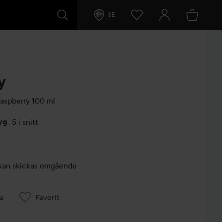
SE
y
Raspberry
100 ml
yg
,
5 i snitt
arer
r, kan skickas omgående
a
Favorit