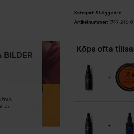
Skäggvård
Kategori
:
1749-246-0
Artikelnummer
:
Köps ofta till
 BILDER
ukten.
är du