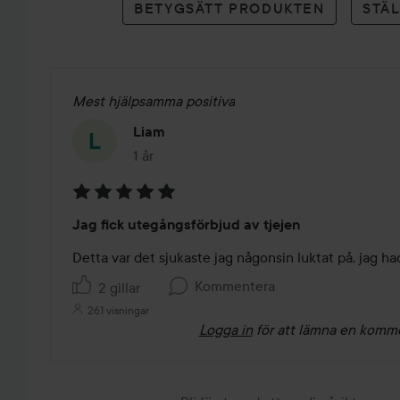
BETYGSÄTT PRODUKTEN
STÄ
Mest hjälpsamma positiva
Liam
1 år
Inlägget skapades 1 år
Betyg:
Jag fick utegångsförbjud av tjejen
5
av
Detta var det sjukaste jag någonsin luktat på, jag h
5
Kommentera
2 gillar
261 visningar
Logga in
för att lämna en komm