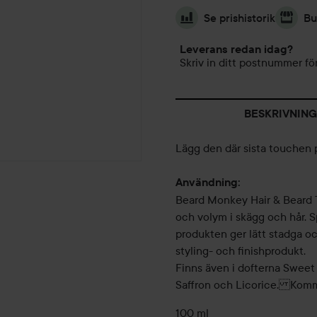
Se prishistorik
Bu
Leverans redan idag?
Skriv in ditt postnummer för
BESKRIVNING
Lägg den där sista touchen p
Användning:
Beard Monkey Hair & Beard To
och volym i skägg och hår. Sp
produkten ger lätt stadga oc
styling- och finishprodukt.
Finns även i dofterna Swee
Saffron och Licorice. Komme
100 ml