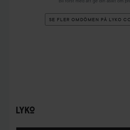
Bli först med att ge din åsikt om p
SE FLER OMDÖMEN PÅ LYKO C