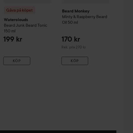
Gåva på köpet
Beard Monkey
Minty & Raspberry Beard
Waterclouds
Oil
50 ml
Beard Junk
Beard Tonic
150 ml
199 kr
170 kr
Rekommenderat pris 270 kr
Rek. pris 270 kr
KÖP
KÖP