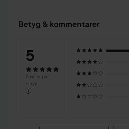
Betyg & kommentarer
Betyg:
5
5
Baserat
Baserat på 1
på
betyg
i
1
betyg