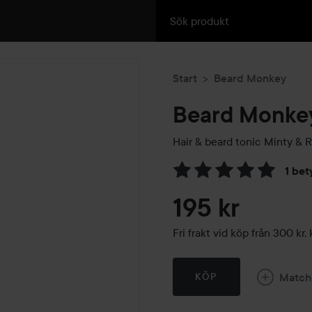
Start
Beard Monkey
Beard Monke
Hair & beard tonic Minty & 
1 bet
Hoppa till Betyg & komment
195 kr
Fri frakt vid köp från 300 k
Match
KÖP