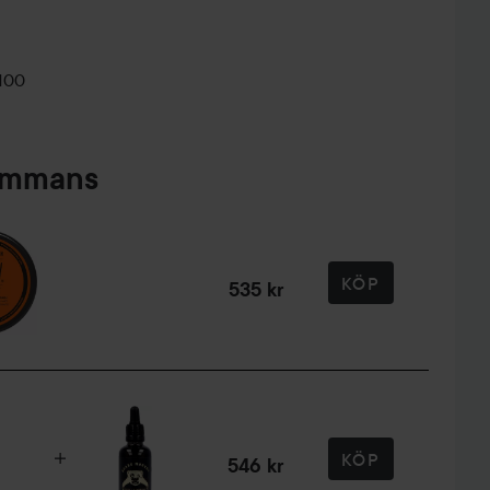
100
sammans
KÖP
535 kr
KÖP
546 kr