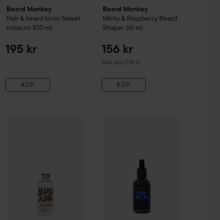
Beard Monkey
Beard Monkey
Hair & beard tonic Sweet
Minty & Raspberry Beard
tobacco
100 ml
Shaper
60 ml
195 kr
156 kr
Rekommenderat pris 219 kr
Rek. pris 219 kr
KÖP
KÖP
Gåva på köpet
Waterclouds
489 kr
Beard Junk
Beard Tonic
150 ml
199 k
Beard Monkey
Minty & Raspberry B
erry All Beard Kit
Utan paketpris: 549 kr