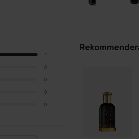
Rekommendera
1
0
Hugo Boss
Boss B
SPONSRAD
0
0
0