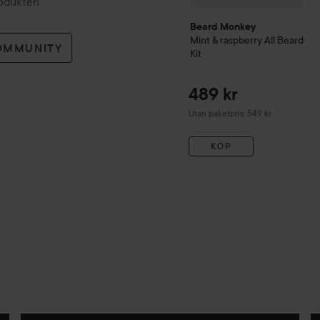
rodukten
Beard Monkey
Mint & raspberry All Beard
OMMUNITY
Kit
489 kr
Utan paketpris: 549 kr
KÖP