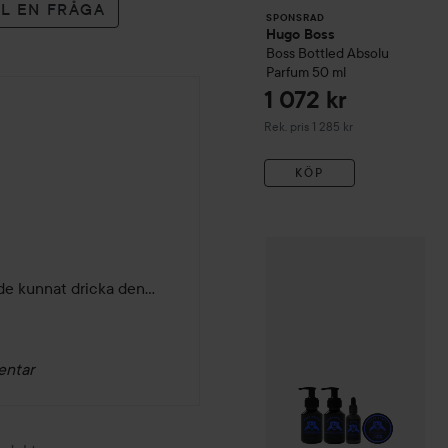
LL EN FRÅGA
SPONSRAD
Hugo Boss
Boss Bottled
Absolu
Parfum
50 ml
1 072 kr
Rekommenderat pris 1 285 kr
Rek. pris 1 285 kr
KÖP
Beard Monkey
Mint & raspb
ade kunnat dricka den…
entar