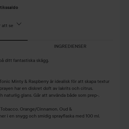
tikssaldo
 att se
INGREDIENSER
å ditt fantastiska skägg.
nic Minty & Raspberry är idealisk för att skapa textur
rayen har en diskret doft av lakrits och citrus,
h naturlig glans. Går att använda både som prep-,
t Tobacco, Orange/Cinnamon, Oud &
r i en snygg och smidig sprayflaska med 100 ml.