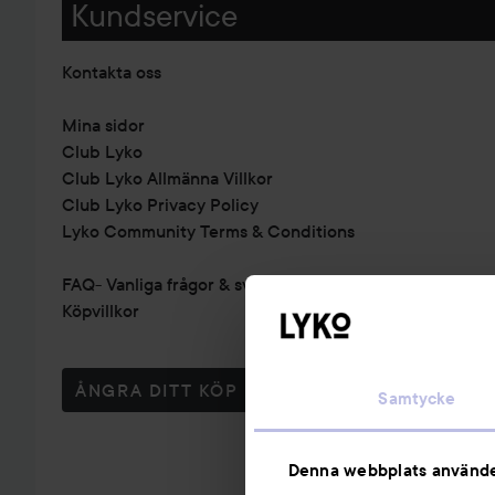
Kundservice
Kontakta oss
Mina sidor
Club Lyko
Club Lyko Allmänna Villkor
Club Lyko Privacy Policy
Lyko Community Terms & Conditions
FAQ- Vanliga frågor & svar
Köpvillkor
ÅNGRA DITT KÖP
Samtycke
Denna webbplats använde