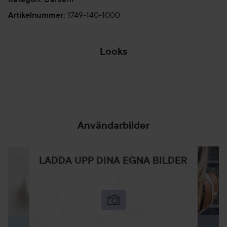
1749-140-1000
Artikelnummer
:
Looks
DÄR DET ÄR DET
EGENTLIGEN...
SNACKA OM HÅR!
HOPPA ÖVER SEKTIONEN
Användarbilder
LADDA UPP DINA EGNA BILDER