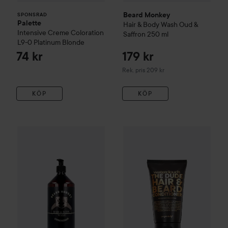
Beard Monkey
SPONSRAD
Palette
Hair & Body Wash Oud &
Intensive Creme Coloration
Saffron
250 ml
L9-0 Platinum Blonde
74 kr
179 kr
Rekommenderat pris 209 kr
Rek. pris 209 kr
KÖP
KÖP
Gåva på köpet
268 kr
Waterclouds
Th
Beard Monkey
Hair & Body Wash
1000 ml
Rekommenderat pris 379 kr