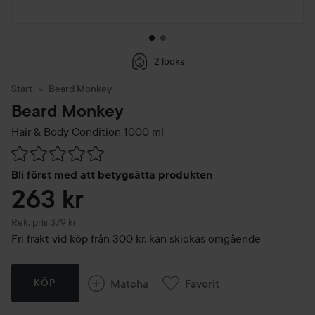
2 looks
Start
Beard Monkey
Beard Monkey
Hair & Body Condition
1000 ml
Hoppa till Betyg & kommentarer
Bli först med att betygsätta produkten
263 kr
Rekommenderat pris 379 kr
Rek. pris 379 kr
Fri frakt vid köp från 300 kr, kan skickas omgående
Matcha
Favorit
KÖP