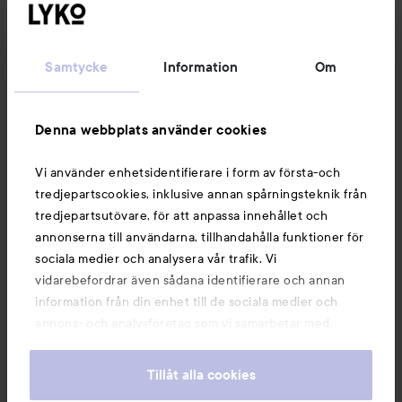
Kundservice
Samtycke
Information
Om
Information
Denna webbplats använder cookies
Du kanske också gillar
Vi använder enhetsidentifierare i form av första-och
tredjepartscookies, inklusive annan spårningsteknik från
tredjepartsutövare, för att anpassa innehållet och
annonserna till användarna, tillhandahålla funktioner för
sociala medier och analysera vår trafik. Vi
vidarebefordrar även sådana identifierare och annan
information från din enhet till de sociala medier och
annons- och analysföretag som vi samarbetar med.
Dessa kan i sin tur kombinera informationen med annan
information som du har tillhandahållit eller som de har
Tillåt alla cookies
samlat in när du har använt deras tjänster. Du godkänner