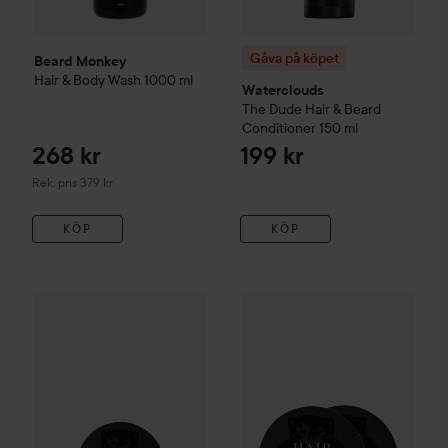
Gåva på köpet
Beard Monkey
Hair & Body Wash
1000 ml
Waterclouds
The Dude
Hair & Beard
Conditioner
150 ml
268 kr
199 kr
Rekommenderat pris 379 kr
Rek. pris 379 kr
KÖP
KÖP
167 kr
Beard Monkey
Hair Pomade
100 ml
Beard Monkey
Hair Paste DO
Rekommenderat pris 225 kr