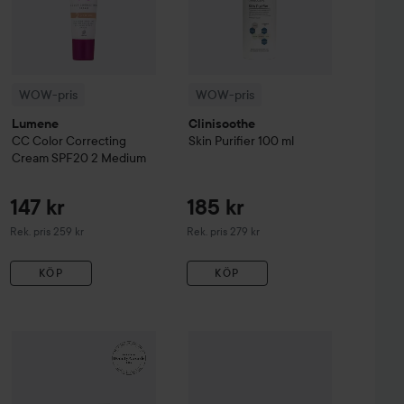
WOW-pris
WOW-pris
Lumene
Clinisoothe
CC
Color Correcting
Skin Purifier
100 ml
Cream SPF20
2 Medium
147 kr
185 kr
Rekommenderat pris 259 kr
Rekommenderat pris 279 kr
Rek. pris 259 kr
Rek. pris 279 kr
KÖP
KÖP
99 kr
161 kr
sh & Eyebrow Tint
WOW-pris
La Roche-Posay
3 Natural Brown
Balm B5+
WOW-pris
100 ml
Kérastase
Genesis
Serum 
Rekommenderat pris 140 kr
Rekommenderat pris 242 kr