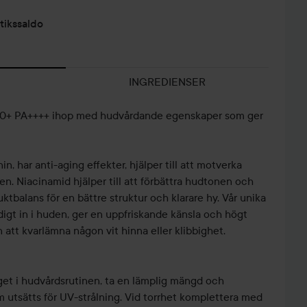
tikssaldo
INGREDIENSER
 50+ PA++++ ihop med hudvårdande egenskaper som ger
n, har anti-aging effekter, hjälper till att motverka
en. Niacinamid hjälper till att förbättra hudtonen och
ktbalans för en bättre struktur och klarare hy. Vår unika
igt in i huden, ger en uppfriskande känsla och högt
 att kvarlämna någon vit hinna eller klibbighet.
get i hudvårdsrutinen, ta en lämplig mängd och
 utsätts för UV-strålning. Vid torrhet komplettera med