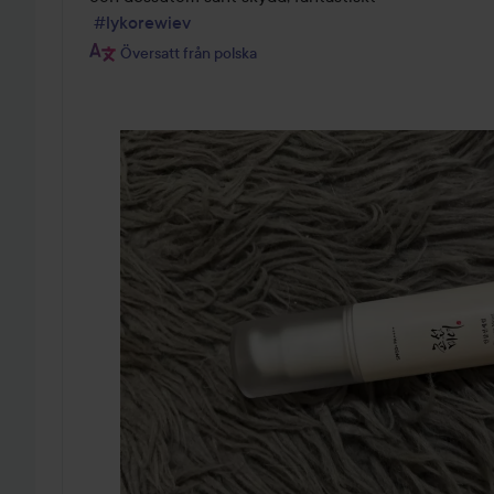
#lykorewiev
Översatt från polska