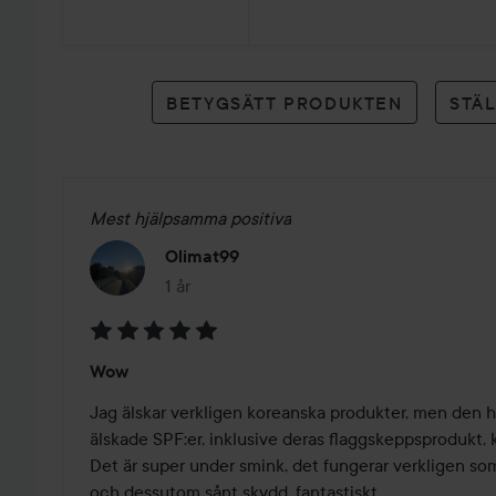
13
betyg
BETYGSÄTT PRODUKTEN
STÄ
Mest hjälpsamma positiva
Olimat99
1 år
Inlägget skapades 1 år
Betyg:
Wow
5
av
Jag älskar verkligen koreanska produkter, men den här 
5
älskade SPF:er, inklusive deras flaggskeppsprodukt, 
Det är super under smink, det fungerar verkligen som
och dessutom sånt skydd, fantastiskt 
