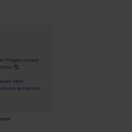
in. Fingers crossed 
etter 🥰.

-serum-45ml
xirs-sun-protection-
entar