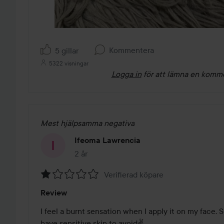
Kommentera
5 gillar
5322 visningar
Logga in
för att lämna en komm
Mest hjälpsamma negativa
Ifeoma Lawrencia
2 år
Inlägget skapades 2 år
Verifierad köpare
Betyg:
Review
1
av
I feel a burnt sensation when I apply it on my face. 
5
have sensitive skin to avoid✌️