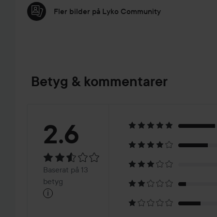
Fler bilder på Lyko Community
Betyg & kommentarer
Betyg:
2.6
2.6
Baserat
Baserat på 13
på
betyg
i