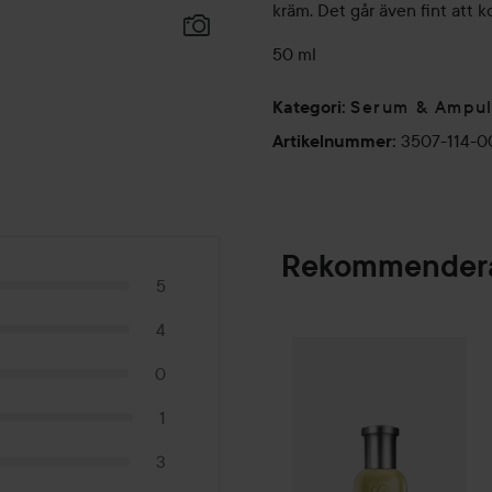
kräm. Det går även fint att
50 ml
Serum & Ampul
Kategori
:
3507-114-
Artikelnummer
:
Rekommendera
5
4
Combo Deal 25%
SPONSRAD
0
1
3