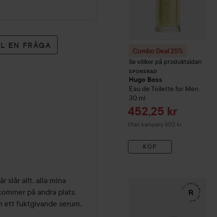
LL EN FRÅGA
Combo Deal 25%
Se villkor på produktsidan
SPONSRAD
Hugo Boss
Eau de Toilette for Men
30 ml
Reapris
452,25 kr
Utan kampanj 603 kr
KÖP
slår allt, alla mina 
WOW-pris
RefectoCil
Eyela
kommer på andra plats. 
 ett fuktgivande serum, 