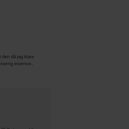
den då jag klara 
inseng essence..
ader