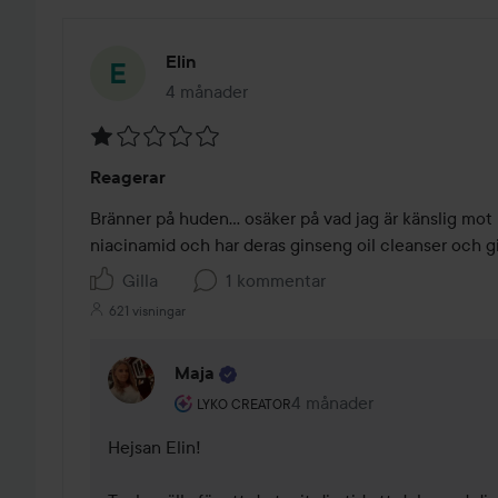
Elin
4 månader
Inlägget skapades 4 månader
Betyg:
Reagerar
1
av
Bränner på huden… osäker på vad jag är känslig mot i 
5
niacinamid och har deras ginseng oil cleanser och g
Gilla
1 kommentar
621 visningar
Maja
Användarens roll: Lyko Creator.
4 månader
Kommentaren lades 4 mån
LYKO CREATOR
Hejsan Elin!  
