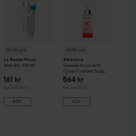
WOW-pris
WOW-pris
La Roche-Posay
Kérastase
Balm B5+
100 ml
Genesis
Serum Anti-
Chute Fortifiant Scalp
Serum
90 ml
161 kr
564 kr
Rekommenderat pris 242 kr
Rekommenderat pris 752 kr
Rek. pris 242 kr
Rek. pris 752 kr
KÖP
KÖP