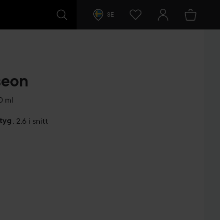
SE
seon
0 ml
etyg
,
2.6 i snitt
arer