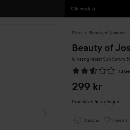
Start
Beauty of Joseon
Beauty of Jo
Ginseng Moist Sun Serum
5
13 b
Hoppa till Betyg & komment
299 kr
Produkten är utgången
Matcha
Favorit