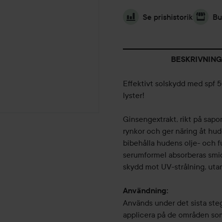
Se prishistorik
Bu
BESKRIVNING
Effektivt solskydd med spf
lyster!
Ginsengextrakt, rikt på saponi
rynkor och ger näring åt hud
bibehålla hudens olje- och fu
serumformel absorberas smid
skydd mot UV-strålning, utan
Användning:
Används under det sista ste
applicera på de områden som