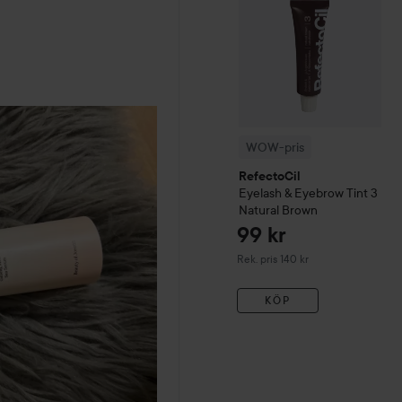
WOW-pris
RefectoCil
Eyelash & Eyebrow Tint
3
Natural Brown
99 kr
Rekommenderat pris 140 kr
Rek. pris 140 kr
KÖP