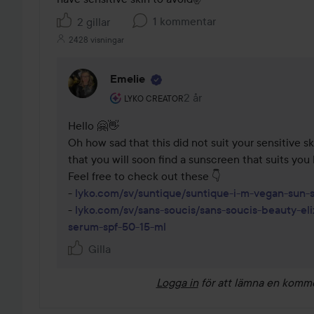
1 kommentar
2 gillar
2428 visningar
Emelie
Användarens roll: Lyko Creator.
2 år
Kommentaren lades 2 år
LYKO CREATOR
Hello 🤗👋

Oh how sad that this did not suit your sensitive sk
that you will soon find a sunscreen that suits you b
Feel free to check out these 👇

- 
lyko.com/sv/suntique/suntique-i-m-vegan-sun
- 
lyko.com/sv/sans-soucis/sans-soucis-beauty-eli
serum-spf-50-15-ml
Gilla
Logga in
för att lämna en komm