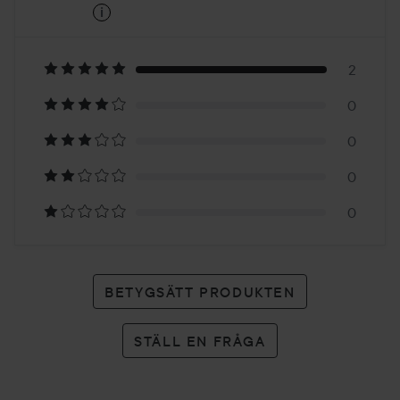
i
5
Baserat
på
2
0
2
0
betyg
0
0
BETYGSÄTT PRODUKTEN
STÄLL EN FRÅGA