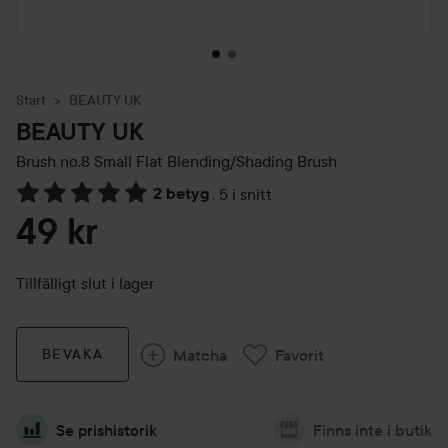
Start
BEAUTY UK
BEAUTY UK
Brush no.8 Small Flat Blending/Shading Brush
2 betyg
,
5 i snitt
Hoppa till Betyg & kommentarer
49 kr
Tillfälligt slut i lager
Matcha
Favorit
BEVAKA
Se prishistorik
Finns inte i butik