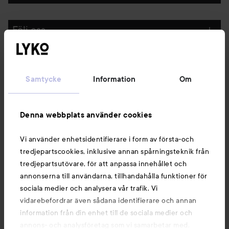
Följ oss
Kundservice
Samtycke
Information
Om
Information
Denna webbplats använder cookies
Du kanske också gillar
Vi använder enhetsidentifierare i form av första-och
tredjepartscookies, inklusive annan spårningsteknik från
tredjepartsutövare, för att anpassa innehållet och
annonserna till användarna, tillhandahålla funktioner för
sociala medier och analysera vår trafik. Vi
vidarebefordrar även sådana identifierare och annan
information från din enhet till de sociala medier och
annons- och analysföretag som vi samarbetar med.