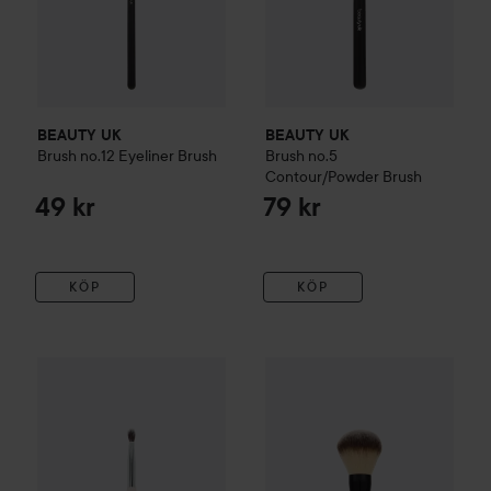
BEAUTY UK
BEAUTY UK
Brush no.12 Eyeliner Brush
Brush no.5
Contour/Powder Brush
49 kr
79 kr
KÖP
KÖP
Reap
BEAUTY UK
Brush no.1 Large
39,5
Kampanj 50%
By Lyko
Small Blending Eyeshadow Brush
Tidigare p