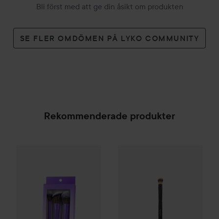
Bli först med att ge din åsikt om produkten
SE FLER OMDÖMEN PÅ LYKO COMMUNITY
Rekommenderade produkter
Gleeze
Squad Makeup Brush Kit
BEAUTY UK
Brush no.7 Shadi
99 kr
SPONSRAD