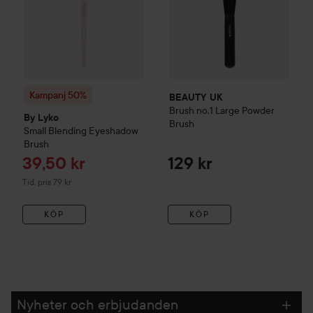
Kampanj 50%
BEAUTY UK
Brush no.1 Large Powder
By Lyko
Brush
Small Blending Eyeshadow
Brush
Reapris
39,50 kr
129 kr
Tidigare pris 79 kr
Tid. pris 79 kr
KÖP
KÖP
Nyheter och erbjudanden