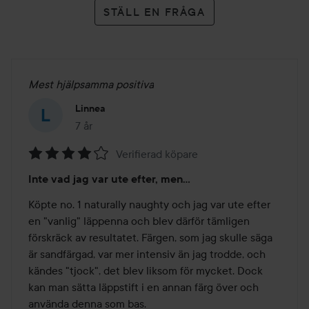
STÄLL EN FRÅGA
Mest hjälpsamma positiva
Linnea
7 år
Inlägget skapades 7 år
Verifierad köpare
Betyg:
Inte vad jag var ute efter, men...
4
av
Köpte no. 1 naturally naughty och jag var ute efter 
5
en "vanlig" läppenna och blev därför tämligen 
förskräck av resultatet. Färgen, som jag skulle säga 
är sandfärgad, var mer intensiv än jag trodde, och 
kändes "tjock", det blev liksom för mycket. Dock 
kan man sätta läppstift i en annan färg över och 
använda denna som bas. 
