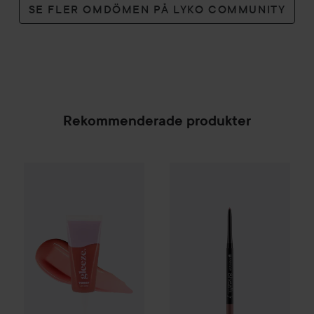
SE FLER OMDÖMEN PÅ LYKO COMMUNITY
Rekommenderade produkter
Gleeze
Yummy Lip Gloss
essence
Rare Raz
8H Matte Comfort Lip
25 kr
SPONSRAD