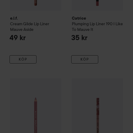
e.l.f.
Catrice
Cream Glide Lip Liner
Plumping Lip Liner
190 I Like
Mauve Aside
To Mauve It
49 kr
35 kr
KÖP
KÖP
essence
Poutline Soft Glide Lip Pencil
02 Pinky Promise
15 
Revolution Beauty London
Po