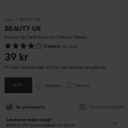
Start
BEAUTY UK
BEAUTY UK
Pucker
Up Twist Liner no.3 Nearly Naked
5 betyg
,
4 i snitt
Hoppa till Betyg & kommentarer
39 kr
Fri frakt vid köp från 300 kr, kan skickas omgående
Matcha
Favorit
KÖP
Se prishistorik
Finns inte i butik
Leverans redan idag?
Skriv in ditt postnummer för att se