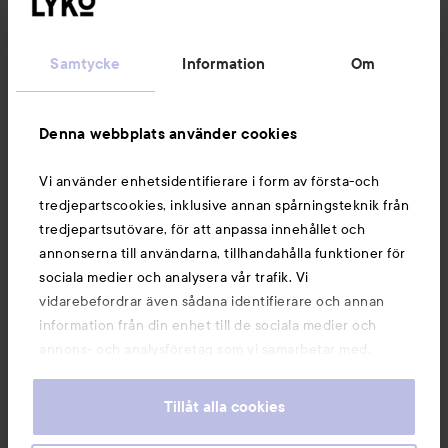
Kundservice
Samtycke
Information
Om
Information
Denna webbplats använder cookies
Du kanske också gillar
Vi använder enhetsidentifierare i form av första-och
tredjepartscookies, inklusive annan spårningsteknik från
tredjepartsutövare, för att anpassa innehållet och
annonserna till användarna, tillhandahålla funktioner för
sociala medier och analysera vår trafik. Vi
vidarebefordrar även sådana identifierare och annan
information från din enhet till de sociala medier och
annons- och analysföretag som vi samarbetar med.
Dessa kan i sin tur kombinera informationen med annan
information som du har tillhandahållit eller som de har
Tillåt alla cookies
samlat in när du har använt deras tjänster. Du godkänner
våra cookies vid fortsatt användande av vår webbplats.