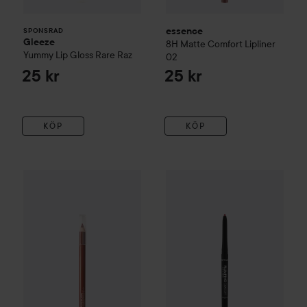
essence
SPONSRAD
Gleeze
8H Matte Comfort Lipliner
Yummy Lip Gloss
Rare Raz
02
25 kr
25 kr
KÖP
KÖP
e.l.f.
Cream Glide Lip Liner
Mauve Aside
Catrice
Plumping Lip Liner
190
49 kr