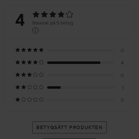
Betyg:
4
Baserat på 5 betyg
i
4
Baserat
på
0
4
5
0
betyg
1
0
BETYGSÄTT PRODUKTEN