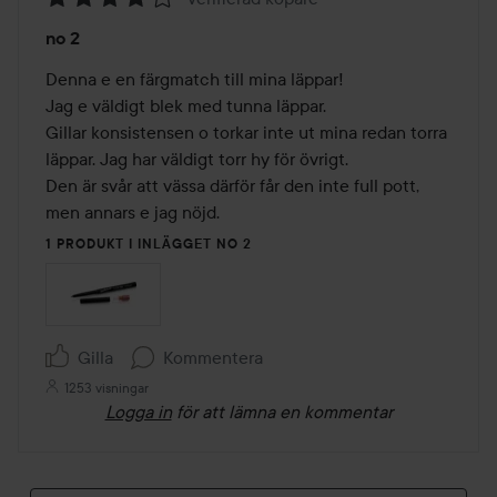
Betyg:
no 2
4
av
Denna e en färgmatch till mina läppar!

5
Jag e väldigt blek med tunna läppar.

Gillar konsistensen o torkar inte ut mina redan torra 
läppar. Jag har väldigt torr hy för övrigt.

Den är svår att vässa därför får den inte full pott,

men annars e jag nöjd.
1 PRODUKT I INLÄGGET NO 2
Gilla
Kommentera
1253 visningar
Logga in
för att lämna en kommentar