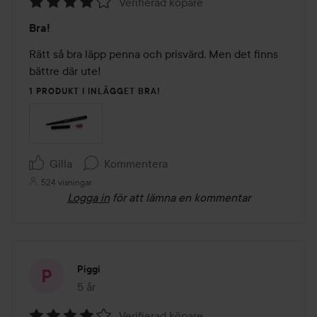
Verifierad köpare
Betyg:
Bra!
4
av
Rätt så bra läpp penna och prisvärd. Men det finns 
5
bättre där ute!
1 PRODUKT I INLÄGGET BRA!
Gilla
Kommentera
524 visningar
Logga in
för att lämna en kommentar
Piggi
5 år
Inlägget skapades 5 år
Verifierad köpare