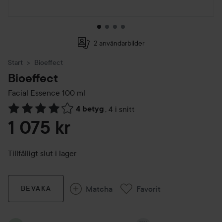
2 användarbilder
Start
Bioeffect
Bioeffect
Facial Essence
100 ml
4 betyg
,
4 i snitt
Hoppa till Betyg & kommentarer
1 075 kr
Tillfälligt slut i lager
Matcha
Favorit
BEVAKA