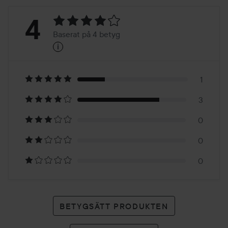
Betyg:
4
Baserat på 4 betyg
i
4
Baserat
på
1
3
4
0
betyg
0
0
BETYGSÄTT PRODUKTEN