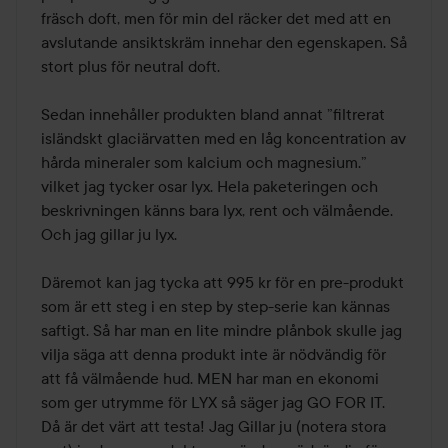
fräsch doft, men för min del räcker det med att en 
avslutande ansiktskräm innehar den egenskapen. Så 
stort plus för neutral doft.

Sedan innehåller produkten bland annat ”filtrerat 
isländskt glaciärvatten med en låg koncentration av 
hårda mineraler som kalcium och magnesium.” 
vilket jag tycker osar lyx. Hela paketeringen och 
beskrivningen känns bara lyx, rent och välmående. 
Och jag gillar ju lyx.

Däremot kan jag tycka att 995 kr för en pre-produkt 
som är ett steg i en step by step-serie kan kännas 
saftigt. Så har man en lite mindre plånbok skulle jag 
vilja säga att denna produkt inte är nödvändig för 
att få välmående hud. MEN har man en ekonomi 
som ger utrymme för LYX så säger jag GO FOR IT. 
Då är det värt att testa! Jag Gillar ju (notera stora 