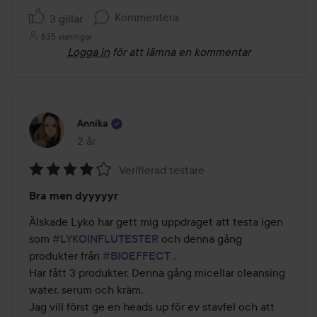
Kommentera
3 gillar
635 visningar
Logga in
för att lämna en kommentar
Annika
2 år
Inlägget skapades 2 år
Verifierad testare
Betyg:
Bra men dyyyyyr
4
av
Älskade Lyko har gett mig uppdraget att testa igen 
5
som 
#LYKOINFLUTESTER
 och denna gång 
produkter från 
#BIOEFFECT
 .

Har fått 3 produkter. Denna gång micellar cleansing 
water, serum och kräm.

Jag vill först ge en heads up för ev stavfel och att 