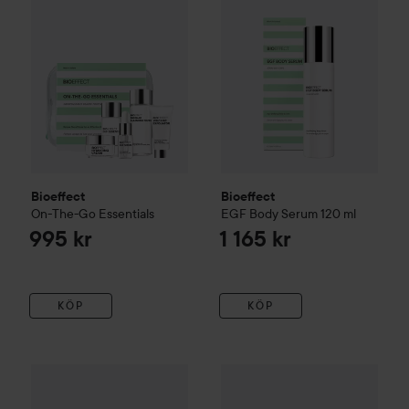
Bioeffect
Bioeffect
On-The-Go Essentials
EGF Body Serum
120 ml
995 kr
1 165 kr
KÖP
KÖP
Bioeffect
EGF Hand Serum
40 ml
585 kr
FILORGA
Time-Filler Essence