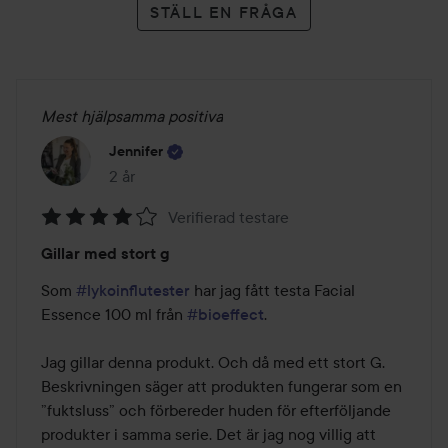
STÄLL EN FRÅGA
Mest hjälpsamma positiva
Jennifer
2 år
Inlägget skapades 2 år
Verifierad testare
Betyg:
Gillar med stort g
4
av
Som 
#lykoinflutester
 har jag fått testa Facial 
5
Essence 100 ml från 
#bioeffect
.

Jag gillar denna produkt. Och då med ett stort G. 
Beskrivningen säger att produkten fungerar som en 
”fuktsluss” och förbereder huden för efterföljande 
produkter i samma serie. Det är jag nog villig att 