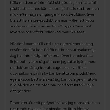
hålla med om att den faktiskt gör. Jag kan i alla fall 
påstå att min hud känns otroligt återfuktad, ren och 
mjuk efter några omgångar klapp. Det känns även 
bra att ha en pre-produkt om man väljer att köpa 
andra produkter i serien för att uppnå ”maximal 
leverans och effekt” eller vad man ska säga.

När det kommer till anti-age-egenskaper har jag 
använt den för kort tid för att kunna uttrycka mig. 
Jag har inte riktigt reflekterar över hur mina fina 
linjer och rynkor såg ut innan jag satte igång med 
produkten så jag tror att någon som varit mer 
uppmärksam på sin hy kan berätta om produktens 
egenskaper bättre än vad jag kan och ge en rättvis 
bild på den delen. Men om den återfuktar? Oh ja, 
det gör den!

Produkten är helt parfymfri vilket jag uppskattar i en 
pre-produkt. Jag gillar absolut en liten hint av 