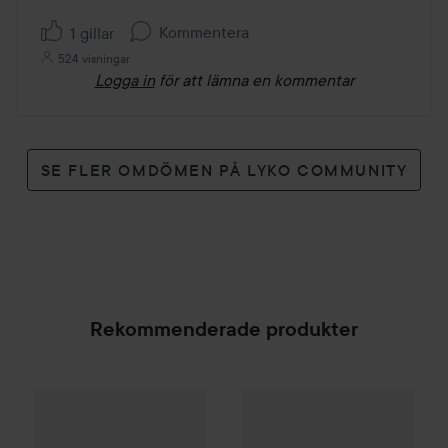
Kommentera
1 gillar
524 visningar
Logga in
för att lämna en kommentar
SE FLER OMDÖMEN PÅ LYKO COMMUNITY
Rekommenderade produkter
By Lyko
Tan-formation Self Tan Mist
Bioeffect
Egf Serum
15 ml
139 kr
1 66
SPONSRAD