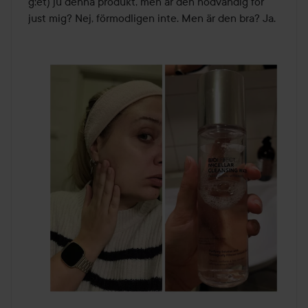
g:et) ju denna produkt, men är den nödvändig för 
just mig? Nej, förmodligen inte. Men är den bra? Ja.