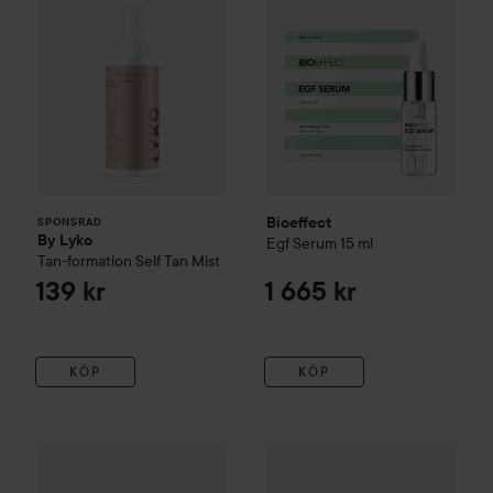
Bioeffect
SPONSRAD
By Lyko
Egf Serum
15 ml
Tan-formation Self Tan Mist
139 kr
1 665 kr
KÖP
KÖP
Bioeffect
On-The-Go Essentials
Bioeffect
EGF Body Serum
120
995 kr