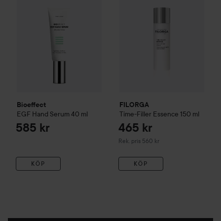
Bioeffect
FILORGA
EGF Hand Serum
40 ml
Time-Filler Essence
150 ml
585 kr
465 kr
Rekommenderat pris 560 kr
Rek. pris 560 kr
KÖP
KÖP