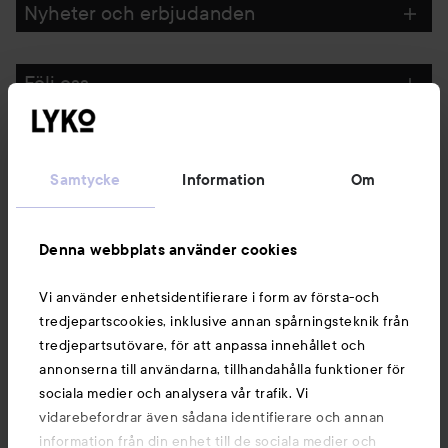
Nyheter och erbjudanden
Följ oss
Kundservice
Samtycke
Information
Om
Information
Denna webbplats använder cookies
Du kanske också gillar
Vi använder enhetsidentifierare i form av första-och
tredjepartscookies, inklusive annan spårningsteknik från
tredjepartsutövare, för att anpassa innehållet och
annonserna till användarna, tillhandahålla funktioner för
sociala medier och analysera vår trafik. Vi
vidarebefordrar även sådana identifierare och annan
information från din enhet till de sociala medier och