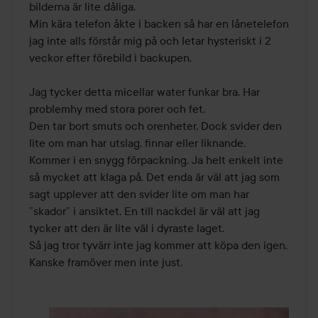
bilderna är lite dåliga.

Min kära telefon åkte i backen så har en lånetelefon 
jag inte alls förstår mig på och letar hysteriskt i 2 
veckor efter förebild i backupen.

Jag tycker detta micellar water funkar bra. Har 
problemhy med stora porer och fet. 

Den tar bort smuts och orenheter. Dock svider den 
lite om man har utslag, finnar eller liknande.

Kommer i en snygg förpackning. Ja helt enkelt inte 
så mycket att klaga på. Det enda är väl att jag som 
sagt upplever att den svider lite om man har 
”skador” i ansiktet. En till nackdel är väl att jag 
tycker att den är lite väl i dyraste laget.

Så jag tror tyvärr inte jag kommer att köpa den igen. 
Kanske framöver men inte just.