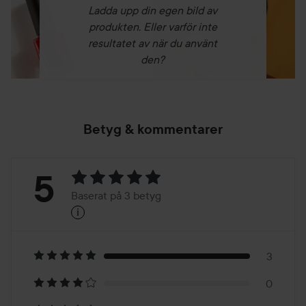
applicering av creme.
Ladda upp din egen bild av
produkten. Eller varför inte
50 ml
resultatet av när du använt
den?
Betyg & kommentarer
Betyg:
5
Baserat på 3 betyg
i
5
Baserat
på
3
0