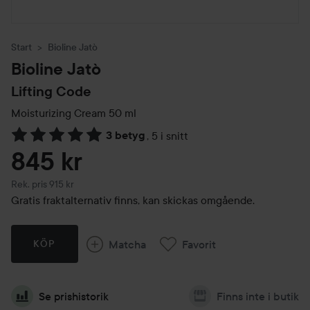
Start
Bioline Jatò
Bioline Jatò
Lifting Code
Moisturizing Cream
50 ml
3 betyg
,
5 i snitt
Hoppa till Betyg & kommentarer
845 kr
Rekommenderat pris 915 kr
Rek. pris 915 kr
Gratis fraktalternativ finns, kan skickas omgående.
Matcha
Favorit
KÖP
Se prishistorik
Finns inte i butik