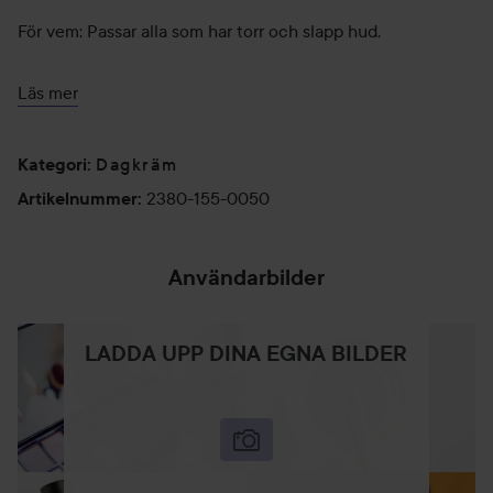
För vem: Passar alla som har torr och slapp hud.
Läs mer
Styrkor:
Dagkräm
Kategori
:
Mycket hög koncentration av hyaluronsyra
2380-155-0050
Artikelnummer
:
Boostar elstain och kollagen
Användarbilder
Plumpande
LADDA UPP DINA EGNA BILDER
Användning: Lifting Code Moisturizing Cream appliceras
på rengjort ansikte och boostat med serum före