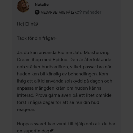
Natalie
Användarens roll: Medarbetare på Lyko.
9 månader
Kommentaren lades 9 må
MEDARBETARE PÅ LYKO
Hej Elin😊

Tack för din fråga✨

Ja, du kan använda Bioline Jatò Moisturizing 
Cream ihop med Epiduo. Den är återfuktande 
och stärker hudbarriären, vilket passar bra när 
huden kan bli känslig av behandlingen. Kom 
ihåg att alltid använda solskydd på dagen och 
anpassa mängden kräm om huden känns 
irriterad. Prova gärna även på ett litet område 
först i några dagar för att se hur din hud 
reagerar.

Hoppas svaret kan varat till hjälp och att du har 
en superfin dag🍂