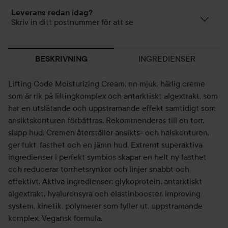
Leverans redan idag?
Skriv in ditt postnummer för att se
INGREDIENSER
BESKRIVNING
Lifting Code Moisturizing Cream, nn mjuk, härlig creme
som är rik på liftingkomplex och antarktiskt algextrakt, som
har en utslätande och uppstramande effekt samtidigt som
ansiktskonturen förbättras. Rekommenderas till en torr,
slapp hud. Cremen återställer ansikts- och halskonturen,
ger fukt, fasthet och en jämn hud. Extremt superaktiva
ingredienser i perfekt symbios skapar en helt ny fasthet
och reducerar torrhetsrynkor och linjer snabbt och
effektivt. Aktiva ingredienser: glykoprotein, antarktiskt
algextrakt, hyaluronsyra och elastinbooster, improving
system, kinetik, polymerer som fyller ut, uppstramande
komplex. Vegansk formula.