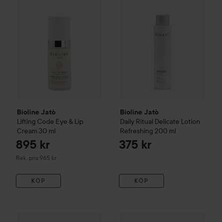
Bioline Jatò
Bioline Jatò
Lifting Code
Eye & Lip
Daily Ritual
Delicate Lotion
Cream
30 ml
Refreshing
200 ml
895 kr
375 kr
Rekommenderat pris 965 kr
Rek. pris 965 kr
KÖP
KÖP
Bioline Jatò
Dolce+
Intense Relief Mask
Bioline Jatò
20 ml
Daily Ritual
Exfo E
95 kr