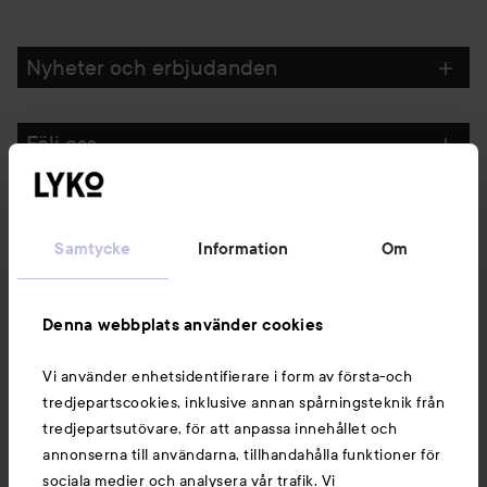
Nyheter och erbjudanden
Följ oss
Kundservice
Samtycke
Information
Om
Information
Denna webbplats använder cookies
Du kanske också gillar
Vi använder enhetsidentifierare i form av första-och
tredjepartscookies, inklusive annan spårningsteknik från
tredjepartsutövare, för att anpassa innehållet och
annonserna till användarna, tillhandahålla funktioner för
sociala medier och analysera vår trafik. Vi