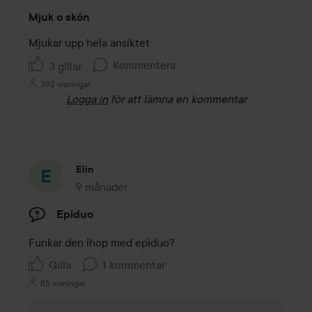
Betyg:
Mjuk o skön
5
av
Mjukar upp hela ansiktet 
5
Kommentera
3 gillar
392 visningar
Logga in
för att lämna en kommentar
Elin
9 månader
Inlägget skapades 9 månader
Epiduo
Funkar den ihop med epiduo?
Gilla
1 kommentar
85 visningar