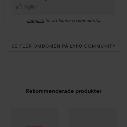
1 gillar
Logga in
för att lämna en kommentar
SE FLER OMDÖMEN PÅ LYKO COMMUNITY
Rekommenderade produkter
By Lyko
Moisture Mania Face Cream
50 ml
169 kr
Bioline Jatò
Age
The Cream
50
SPONSRAD