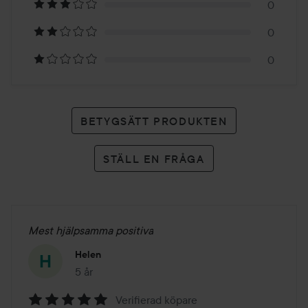
3
0
betyg
0
0
BETYGSÄTT PRODUKTEN
STÄLL EN FRÅGA
Mest hjälpsamma positiva
Helen
5 år
Inlägget skapades 5 år
Verifierad köpare