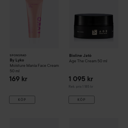
Bioline Jatò
SPONSRAD
By Lyko
Age
The Cream
50 ml
Moisture Mania Face Cream
50 ml
169 kr
1 095 kr
Rekommenderat pris 1 185 kr
Rek. pris 1 185 kr
KÖP
KÖP
Bioline Jatò
Daily Ritual
895 kr
Delica
Bioline Jatò
Lifting Code
Eye & Lip Cream
30 ml
Rekommenderat pris 965