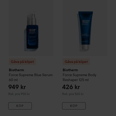
Rekom
Gåva på köpet
Gåva på köpet
Biotherm
Biotherm
Force Supreme
Blue Serum
Force Supreme Body
60 ml
Reshaper
125 ml
949 kr
426 kr
Rekommenderat pris 950 kr
Rekommenderat pris 560 kr
Rek. pris 950 kr
Rek. pris 560 kr
KÖP
KÖP