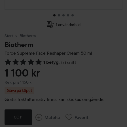
1 användarbild
Start
Biotherm
Biotherm
Force Supreme Face Reshaper Cream
50 ml
1 betyg
,
5 i snitt
Hoppa till Betyg & kommentarer
1 100 kr
Rekommenderat pris 1 150 kr
Rek. pris 1 150 kr
Gåva på köpet
Gratis fraktalternativ finns, kan skickas omgående.
Matcha
Favorit
KÖP