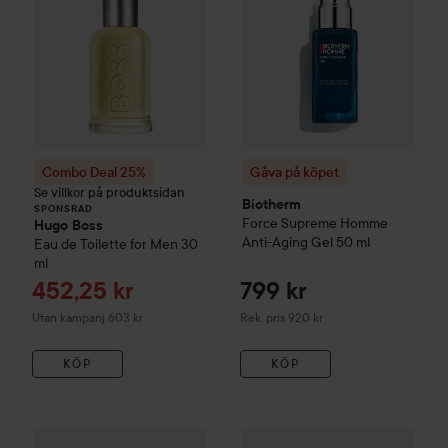
Combo Deal 25%
Gåva på köpet
Se villkor på produktsidan
Biotherm
SPONSRAD
Force Supreme
Homme
Hugo Boss
Anti-Aging Gel
50 ml
Eau de Toilette for Men
30
ml
Reapris
452,25 kr
799 kr
Rekommenderat pris 920 kr
Utan kampanj 603 kr
Rek. pris 920 kr
KÖP
KÖP
94
Gåva på köpet
Biotherm
Force Supreme
Gåva på köpet
Blue Serum
Biotherm
60 ml
Force