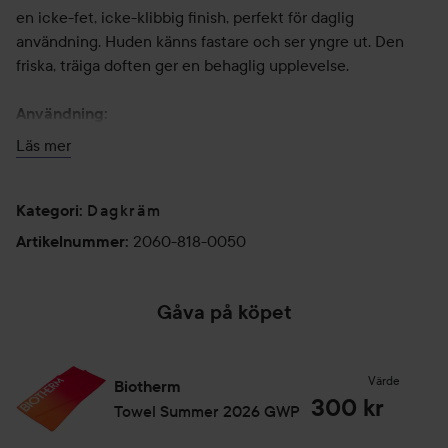
en icke-fet, icke-klibbig finish, perfekt för daglig
användning. Huden känns fastare och ser yngre ut. Den
friska, träiga doften ger en behaglig upplevelse.
Användning:
Använd varje morgon och kväll på ren hud och efter varje
Läs mer
rakning. Applicera en liten mängd i handflatan. Använd
båda händerna och applicera i utåtgående rörelser från
Dagkräm
mitten av ansiktet. Avsluta vid halsen.
Kategori
:
2060-818-0050
Artikelnummer
:
50 ml
Gåva på köpet
Värde
Biotherm
300 kr
Towel Summer 2026 GWP