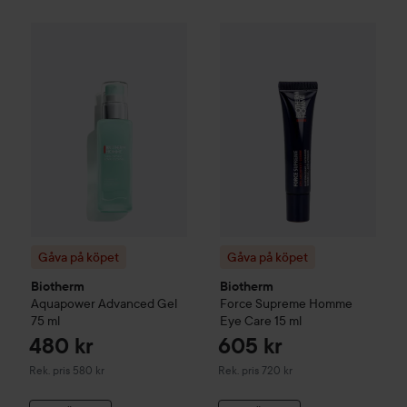
480 
Gåva på köpet
Biotherm
Aquapower
Gåva på köpet
Advanced Gel
Biotherm
75 ml
Force
Rekommen
Gåva på köpet
Gåva på köpet
Biotherm
Biotherm
Aquapower
Advanced Gel
Force Supreme
Homme
75 ml
Eye Care
15 ml
480 kr
605 kr
Rekommenderat pris 580 kr
Rekommenderat pris 720 kr
Rek. pris 580 kr
Rek. pris 720 kr