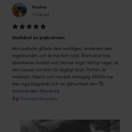
Paulina
1 månad
Inlägget skapades 1 månad
Betyg:
Godkänd av pojkvännen
5
av
Min pojkvän gillade den verkligen, använder den 
5
regelbundet och är mycket nöjd. Återfuktar bra, 
absorberas snabbt och lämnar inget fettigt lager, så 
den passar utmärkt för dagligt bruk. Doften är 
maskulin, fräsch och mycket behaglig. Hittills har 
han inga klagomål och tar gärna fram den 🥰 
#lykoreview
#konkurs
Översatt från polska