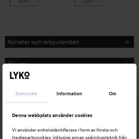
KÖP
KÖP
Nyheter och erbjudanden
Följ oss
Kundservice
Samtycke
Information
Om
Information
Denna webbplats använder cookies
Du kanske också gillar
Vi använder enhetsidentifierare i form av första-och
tredjepartscookies, inklusive annan spårningsteknik från