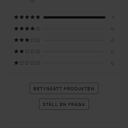
5
Baserat
på
1
0
1
0
betyg
0
0
BETYGSÄTT PRODUKTEN
STÄLL EN FRÅGA