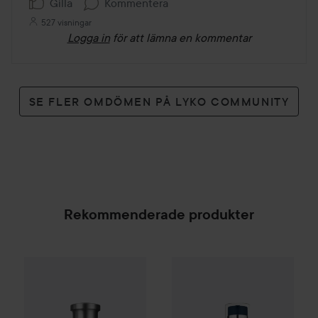
Gilla
Kommentera
527 visningar
Logga in
för att lämna en kommentar
SE FLER OMDÖMEN PÅ LYKO COMMUNITY
Rekommenderade produkter
Gåva på köpet
Biotherm
Force
Combo Deal 25%
Hugo Boss
Eau de Toilette for Me
SPONSRAD