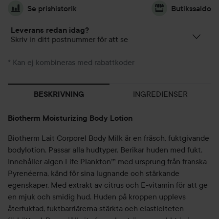
Se prishistorik
Butikssaldo
Leverans redan idag?
Skriv in ditt postnummer för att se
* Kan ej kombineras med rabattkoder
INGREDIENSER
BESKRIVNING
Biotherm Moisturizing Body Lotion
Biotherm Lait Corporel Body Milk är en fräsch, fuktgivande
bodylotion. Passar alla hudtyper. Berikar huden med fukt.
Innehåller algen Life Plankton™ med ursprung från franska
Pyrenéerna, känd för sina lugnande och stärkande
egenskaper. Med extrakt av citrus och E-vitamin för att ge
en mjuk och smidig hud. Huden på kroppen upplevs
återfuktad, fuktbarriärerna stärkta och elasticiteten