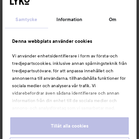
Kundservice
Samtycke
Information
Om
Information
Denna webbplats använder cookies
Du kanske också gillar
Vi använder enhetsidentifierare i form av första-och
tredjepartscookies, inklusive annan spårningsteknik från
tredjepartsutövare, för att anpassa innehållet och
annonserna till användarna, tillhandahålla funktioner för
sociala medier och analysera vår trafik. Vi
vidarebefordrar även sådana identifierare och annan
information från din enhet till de sociala medier och
annons- och analysföretag som vi samarbetar med.
Dessa kan i sin tur kombinera informationen med annan
information som du har tillhandahållit eller som de har
Tillåt alla cookies
samlat in när du har använt deras tjänster. Du godkänner
våra cookies vid fortsatt användande av vår webbplats.