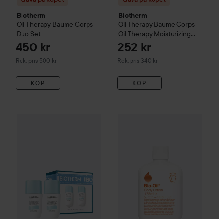
Biotherm
Biotherm
Oil Therapy
Baume Corps
Oil Therapy
Baume Corps
Duo Set
Oil Therapy Moisturizing
Body Lotion
400 ml
450 kr
252 kr
Rekommenderat pris 500 kr
Rekommenderat pris 340 kr
Rek. pris 500 kr
Rek. pris 340 kr
KÖP
KÖP
Bio-Oil
Body Lotion
175 ml
34
179 
Gåva på köpet
Biotherm
Deo Pure Roll-On Duo Set
150 ml
Värd