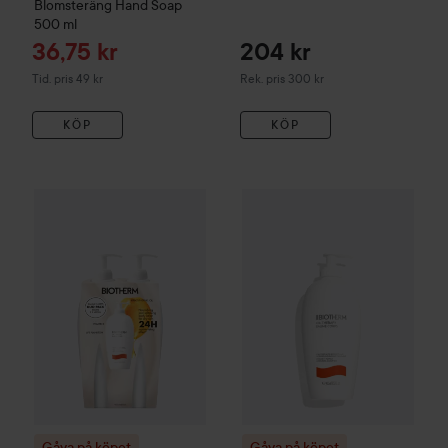
Blomsteräng
Hand Soap
500 ml
Reapris
36,75 kr
204 kr
Tidigare pris 49 kr
Rekommenderat pris 300 kr
Tid. pris 49 kr
Rek. pris 300 kr
KÖP
KÖP
4
Gåva på köpet
Biotherm
Oil Therapy
Gåva på köpet
Baume Corps Duo Set
Biotherm
Oil T
Rek
Gåva på köpet
Gåva på köpet