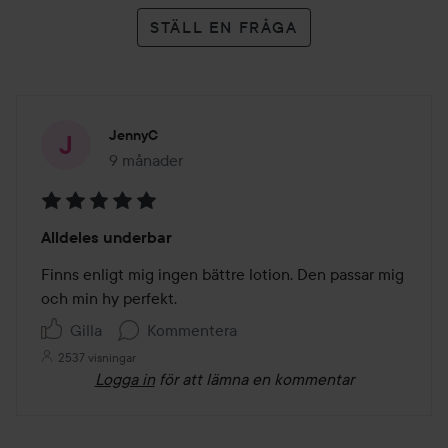
STÄLL EN FRÅGA
JennyC
9 månader
Inlägget skapades 9 månader
Betyg:
Alldeles underbar
5
av
Finns enligt mig ingen bättre lotion. Den passar mig 
5
och min hy perfekt.
Gilla
Kommentera
2537 visningar
Logga in
för att lämna en kommentar