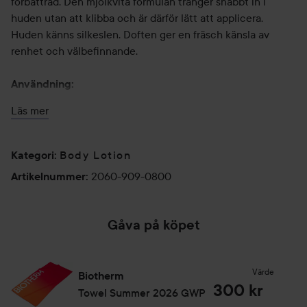
förbättrad. Den mjölkvita formulan tränger snabbt in i
huden utan att klibba och är därför lätt att applicera.
Huden känns silkeslen. Doften ger en fräsch känsla av
renhet och välbefinnande.
Användning:
Används på ren och torr hud. Massera varsamt in cremen
Läs mer
över hela kroppen med cirkulära rörelser. Låt cremen torka
en kort stund innan du klär på dig. Kan användas dagligen
eller vid behov.
Body Lotion
Kategori
:
2060-909-0800
Artikelnummer
:
400 ml
Gåva på köpet
Värde
Biotherm
300 kr
Towel Summer 2026 GWP