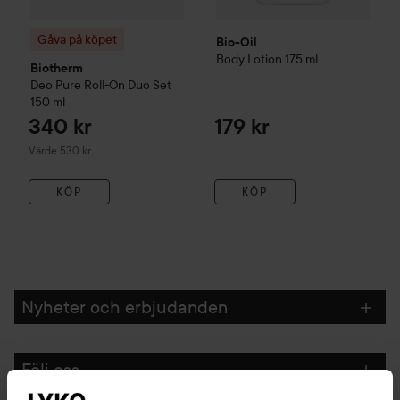
Gåva på köpet
Bio-Oil
Body Lotion
175 ml
Biotherm
Deo Pure Roll-On Duo Set
150 ml
340 kr
179 kr
Värde 530 kr
KÖP
KÖP
Nyheter och erbjudanden
Följ oss