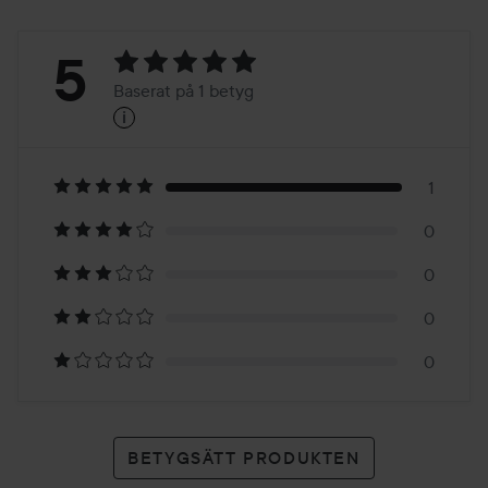
Betyg:
5
Baserat på 1 betyg
i
5
Baserat
på
1
0
1
0
betyg
0
0
BETYGSÄTT PRODUKTEN