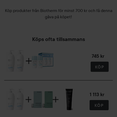
Köp produkter från Biotherm för minst 700 kr och få denna
gåva på köpet!
Köps ofta tillsammans
745 kr
KÖP
1 113 kr
KÖP