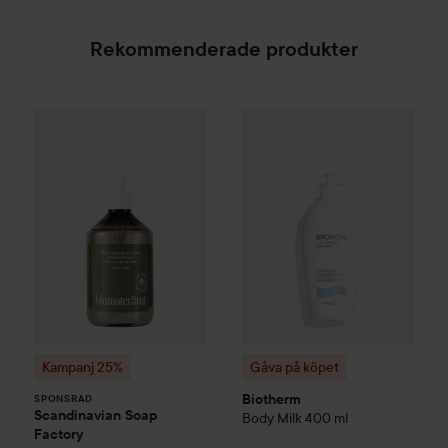
Rekommenderade produkter
Kampanj 25%
Scandinavian Soap Factory
Gåva på köpet
Biotherm
Blomsterä
Body 
SPONSRAD
Kampanj 25%
Gåva på köpet
Biotherm
SPONSRAD
Scandinavian Soap
Body Milk
400 ml
Factory