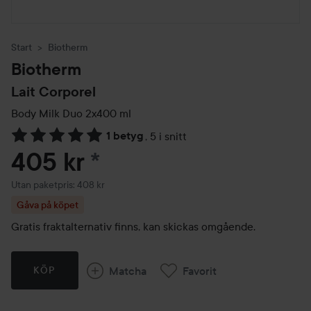
Start
Biotherm
Biotherm
Lait Corporel
Body Milk Duo 2x400 ml
1 betyg
,
5 i snitt
Hoppa till Betyg & kommentarer
405 kr
*
Utan paketpris: 408 kr
Gåva på köpet
Gratis fraktalternativ finns, kan skickas omgående.
Matcha
Favorit
KÖP