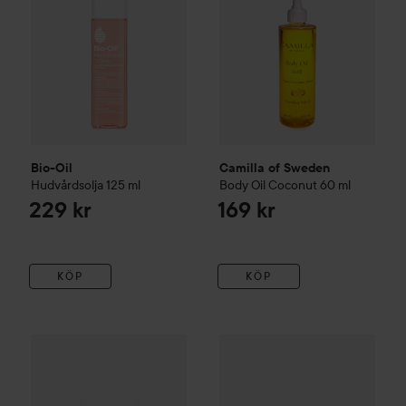
Bio-Oil
Camilla of Sweden
Hudvårdsolja
125 ml
Body Oil Coconut
60 ml
229 kr
169 kr
KÖP
KÖP
Bio-Oil
Hudvårdsolja (Naturliga Ingredienser)
Kokoso Baby
Coconut Oil
60 ml
160 kr
197 