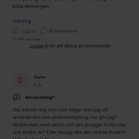
köpa denna igen. 

#tävling
Kommentera
1 gillar
456 visningar
Logga in
för att lämna en kommentar
Carro
6 år
Inlägget skapades 6 år
Användning?
Hej, känner mig dum som frågar, men jag vill 
använda den som ansiktsrengöring, hur gör jag? 
Sköljer man med vatten och sen gnuggar in lite olja 
och sköljer av? Eller ska jag låta den va kvar huden? 