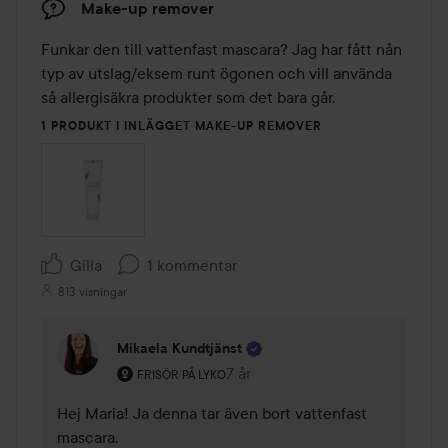
Make-up remover
Funkar den till vattenfast mascara? Jag har fått nån 
typ av utslag/eksem runt ögonen och vill använda 
så allergisäkra produkter som det bara går.
1 PRODUKT I INLÄGGET MAKE-UP REMOVER
Gilla
1 kommentar
813 visningar
Mikaela Kundtjänst
Användarens roll: Frisör på Lyko.
7 år
Kommentaren lades 7 år
FRISÖR PÅ LYKO
Hej Maria! Ja denna tar även bort vattenfast 
mascara.