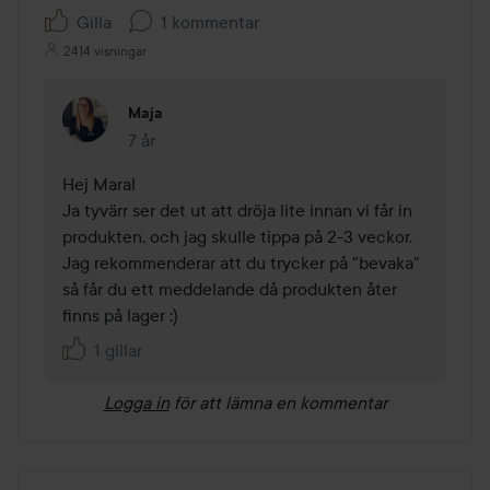
Gilla
1 kommentar
2414 visningar
Maja
7 år
Kommentaren lades 7 år
Hej Maral 

Ja tyvärr ser det ut att dröja lite innan vi får in 
produkten, och jag skulle tippa på 2-3 veckor. 
Jag rekommenderar att du trycker på "bevaka" 
så får du ett meddelande då produkten åter 
finns på lager :) 
1 gillar
Logga in
för att lämna en kommentar