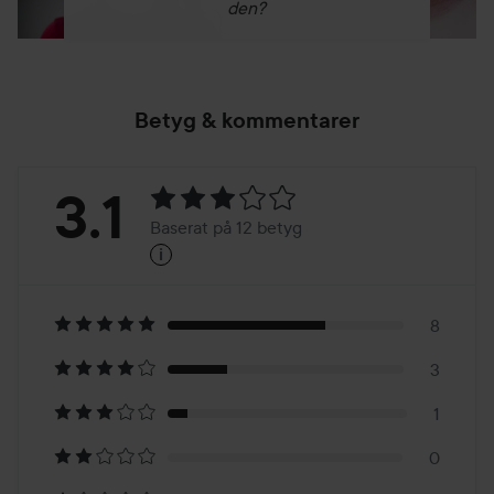
den?
Betyg & kommentarer
Betyg:
3.1
Baserat på 12 betyg
i
3.1
Baserat
på
8
3
12
1
betyg
0