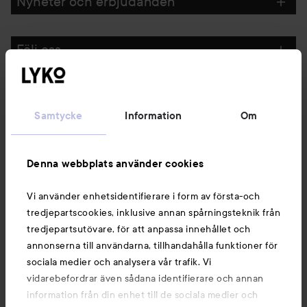
Nyheter och erbjudanden
Följ oss
Kundservice
Samtycke
Information
Om
Information
Denna webbplats använder cookies
Du kanske också gillar
Vi använder enhetsidentifierare i form av första-och
tredjepartscookies, inklusive annan spårningsteknik från
tredjepartsutövare, för att anpassa innehållet och
annonserna till användarna, tillhandahålla funktioner för
sociala medier och analysera vår trafik. Vi
vidarebefordrar även sådana identifierare och annan
information från din enhet till de sociala medier och