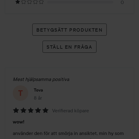
0
BETYGSÄTT PRODUKTEN
STÄLL EN FRÅGA
Mest hjälpsamma positiva
Tova
8 år
Inlägget skapades 8 år
Verifierad köpare
Betyg:
wow!
5
av
använder den för att smörja in ansiktet, min hy som 