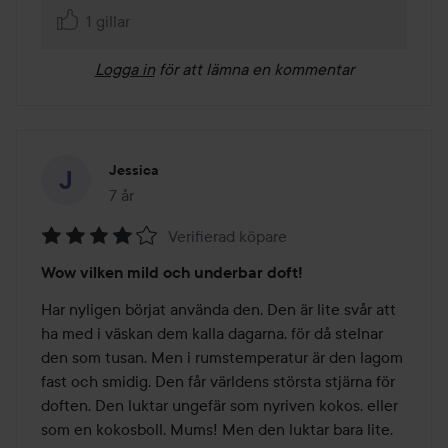
1 gillar
Logga in
för att lämna en kommentar
Jessica
7 år
Inlägget skapades 7 år
Verifierad köpare
Betyg:
Wow vilken mild och underbar doft!
4
av
Har nyligen börjat använda den. Den är lite svår att 
5
ha med i väskan dem kalla dagarna, för då stelnar 
den som tusan. Men i rumstemperatur är den lagom 
fast och smidig. Den får världens största stjärna för 
doften. Den luktar ungefär som nyriven kokos, eller 
som en kokosboll. Mums! Men den luktar bara lite. 