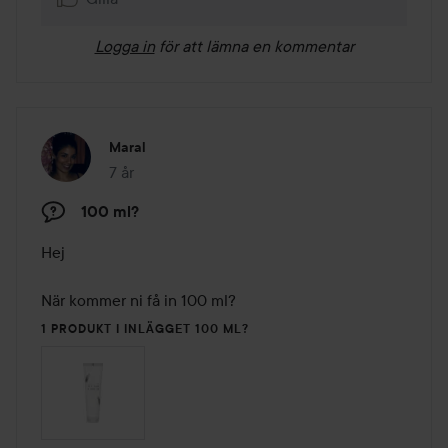
Logga in
för att lämna en kommentar
Maral
7 år
Inlägget skapades 7 år
100 ml?
Hej

När kommer ni få in 100 ml?
1 PRODUKT I INLÄGGET 100 ML?