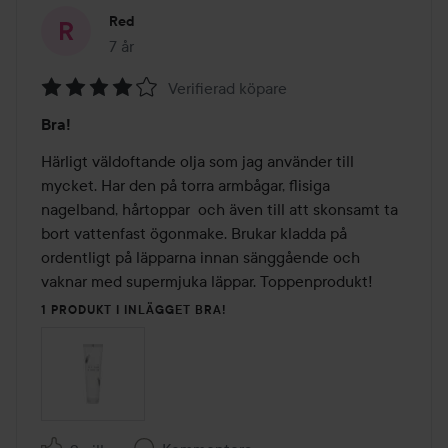
Red
7 år
Inlägget skapades 7 år
Verifierad köpare
Betyg:
Bra!
4
av
Härligt väldoftande olja som jag använder till 
5
mycket. Har den på torra armbågar, flisiga 
nagelband, hårtoppar  och även till att skonsamt ta 
bort vattenfast ögonmake. Brukar kladda på 
ordentligt på läpparna innan sänggående och 
vaknar med supermjuka läppar. Toppenprodukt! 
1 PRODUKT I INLÄGGET BRA!