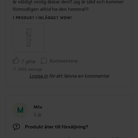
5
är väldigt orolig älskar den!! jag är såld och kommer 
förmodligen alltid ha den hemma!!! 
1 PRODUKT I INLÄGGET WOW!
Kommentera
7 gillar
3202 visningar
Logga in
för att lämna en kommentar
Mila
3 år
Inlägget skapades 3 år
Produkt åter till försäljning?