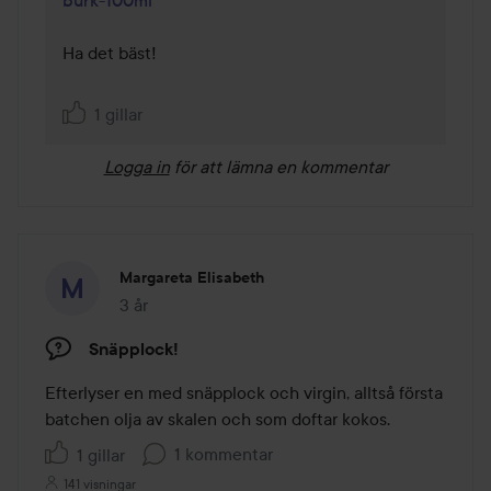
burk-100ml
Ha det bäst!

1 gillar
Logga in
för att lämna en kommentar
Margareta Elisabeth
3 år
Inlägget skapades 3 år
Snäpplock!
Efterlyser en med snäpplock och virgin, alltså första 
batchen olja av skalen och som doftar kokos. 
1 kommentar
1 gillar
141 visningar