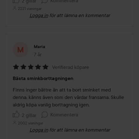
Kommentera
2 gillar
2221 visningar
Logga in
för att lämna en kommentar
Maria
7 år
Inlägget skapades 7 år
Verifierad köpare
Betyg:
Bästa sminkborttagningen
5
av
Finns inger bättre än att ta bort sminket med 
5
denna, känns även som den vårdar fransarna. Skulle 
aldrig köpa vanlig borttagning igen.
Kommentera
2 gillar
2002 visningar
Logga in
för att lämna en kommentar