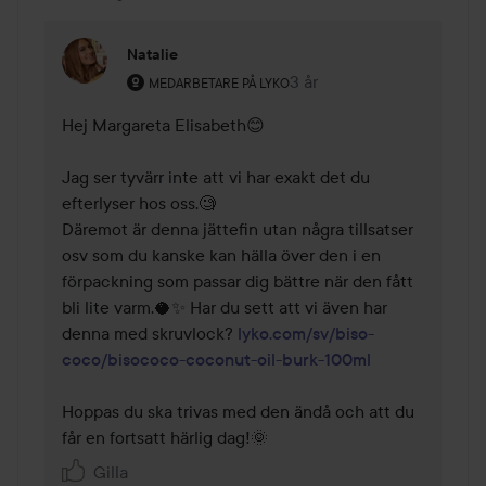
Natalie
Användarens roll: Medarbetare på Lyko.
3 år
Kommentaren lades 3 år
MEDARBETARE PÅ LYKO
Hej Margareta Elisabeth😊

Jag ser tyvärr inte att vi har exakt det du 
efterlyser hos oss.🧐

Däremot är denna jättefin utan några tillsatser 
osv som du kanske kan hälla över den i en 
förpackning som passar dig bättre när den fått 
bli lite varm.🥥✨ Har du sett att vi även har 
denna med skruvlock? 
lyko.com/sv/biso-
coco/bisococo-coconut-oil-burk-100ml
Hoppas du ska trivas med den ändå och att du 
får en fortsatt härlig dag!🌞
Gilla