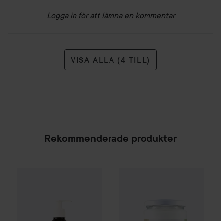
Logga in
för att lämna en kommentar
VISA ALLA (4 TILL)
Rekommenderade produkter
Scandinavian Soap Factory
Pureness
Skärgård
Jungfru kokosolja E
Body Wash
500
SPONSRAD