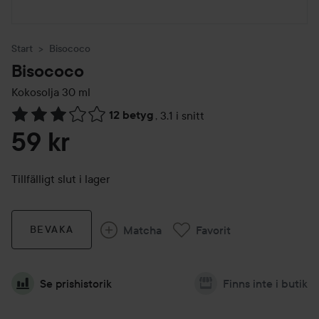
Start
Bisococo
Bisococo
Kokosolja
30 ml
12 betyg
,
3.1 i snitt
Hoppa till Betyg & kommentarer
59 kr
Tillfälligt slut i lager
Matcha
Favorit
BEVAKA
Se prishistorik
Finns inte i butik