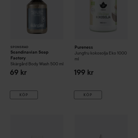
Pureness
SPONSRAD
Scandinavian Soap
Jungfru kokosolja Eko
1000
Factory
ml
Skärgård
Body Wash
500 ml
69 kr
199 kr
KÖP
KÖP
Bio-Oil
Hudvårdsolja
125 ml
Camilla of Sweden
Body Oil 
229 kr