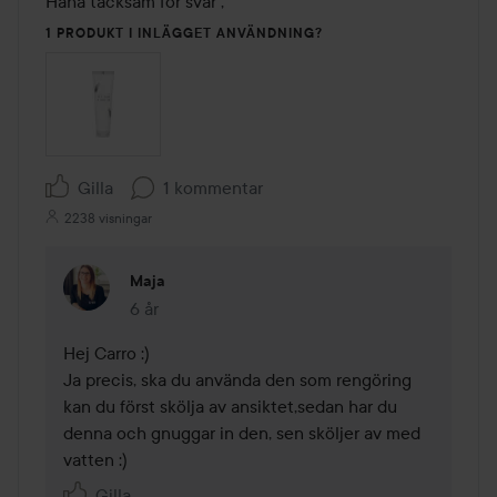
Haha tacksam för svar ,
1 PRODUKT I INLÄGGET ANVÄNDNING?
Gilla
1 kommentar
2238 visningar
Maja
6 år
Kommentaren lades 6 år
Hej Carro :) 

Ja precis, ska du använda den som rengöring 
kan du först skölja av ansiktet,sedan har du 
denna och gnuggar in den, sen sköljer av med 
vatten :) 
Gilla