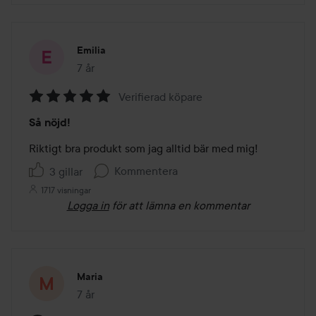
Emilia
7 år
Inlägget skapades 7 år
Verifierad köpare
Betyg:
Så nöjd!
5
av
Riktigt bra produkt som jag alltid bär med mig!
5
Kommentera
3 gillar
1717 visningar
Logga in
för att lämna en kommentar
Maria
7 år
Inlägget skapades 7 år