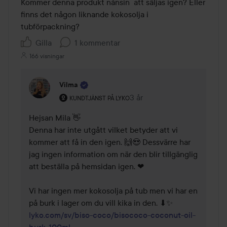
Kommer denna produkt nånsin  att säljas igen? Eller 
finns det någon liknande kokosolja i 
tubförpackning? 
Gilla
1 kommentar
166 visningar
Vilma
Användarens roll: Kundtjänst på Lyko.
3 år
Kommentaren lades 3 år
KUNDTJÄNST PÅ LYKO
Hejsan Mila 👋

Denna har inte utgått vilket betyder att vi 
kommer att få in den igen. 🙌😍 Dessvärre har 
jag ingen information om när den blir tillgänglig 
att beställa på hemsidan igen. ❤

Vi har ingen mer kokosolja på tub men vi har en 
lyko.com/sv/biso-coco/bisococo-coconut-oil-