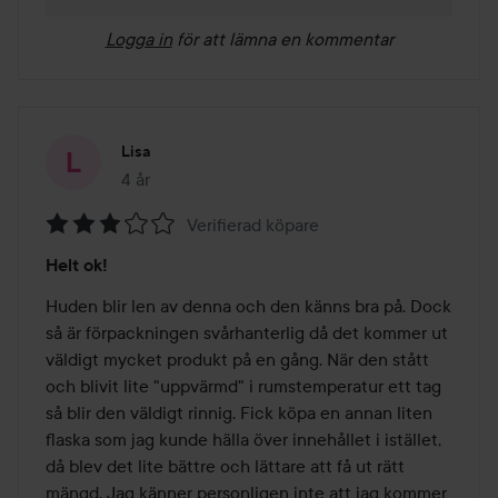
Logga in
för att lämna en kommentar
Lisa
4 år
Inlägget skapades 4 år
Verifierad köpare
Betyg:
Helt ok!
3
av
Huden blir len av denna och den känns bra på. Dock 
5
så är förpackningen svårhanterlig då det kommer ut 
väldigt mycket produkt på en gång. När den stått 
och blivit lite "uppvärmd" i rumstemperatur ett tag 
så blir den väldigt rinnig. Fick köpa en annan liten 
flaska som jag kunde hälla över innehållet i istället, 
då blev det lite bättre och lättare att få ut rätt 
mängd. Jag känner personligen inte att jag kommer 