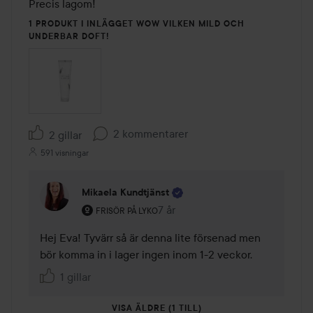
Precis lagom! 
1 PRODUKT I INLÄGGET WOW VILKEN MILD OCH
UNDERBAR DOFT!
2 kommentarer
2 gillar
591 visningar
Mikaela Kundtjänst
Användarens roll: Frisör på Lyko.
7 år
Kommentaren lades 7 år
FRISÖR PÅ LYKO
Hej Eva! Tyvärr så är denna lite försenad men 
bör komma in i lager ingen inom 1-2 veckor.
1 gillar
VISA ÄLDRE (1 TILL)