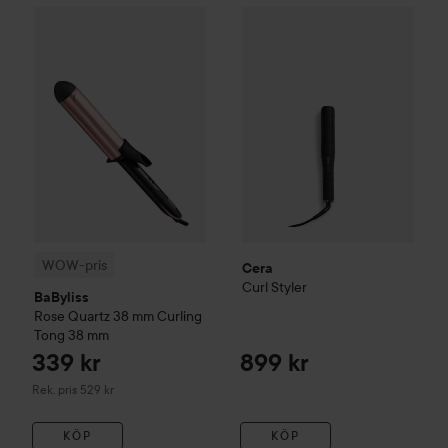
Cera
Curl Styler
3
899 kr
WOW-pris
BaByliss
Rose Quartz
38 mm Curling Tong
38 mm
Rek
WOW-pris
Cera
Curl Styler
BaByliss
Rose Quartz
38 mm Curling
Tong
38 mm
339 kr
899 kr
Rekommenderat pris 529 kr
Rek. pris 529 kr
KÖP
KÖP