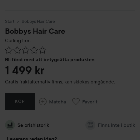
Start
Bobbys Hair Care
Bobbys Hair Care
Curling Iron
Hoppa till Betyg & kommentarer
Bli först med att betygsätta produkten
1 499 kr
Gratis fraktalternativ finns, kan skickas omgående.
Matcha
Favorit
KÖP
Se prishistorik
Finns inte i butik
Leverans redan idag?