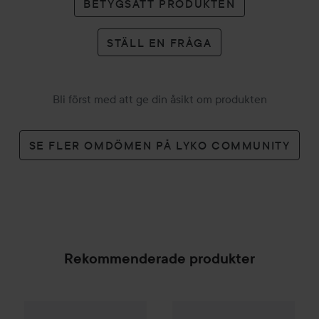
BETYGSÄTT PRODUKTEN
STÄLL EN FRÅGA
Bli först med att ge din åsikt om produkten
SE FLER OMDÖMEN PÅ LYKO COMMUNITY
Rekommenderade produkter
Palette
Intensive Creme Coloration
7-70 Terracott
Remington
Pro Big Curl Tita
SPONSRAD