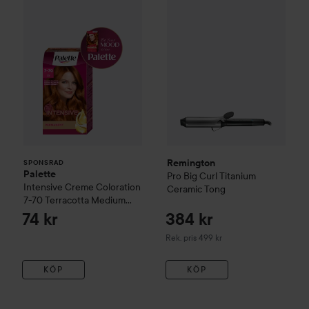
Remington
SPONSRAD
Palette
Pro Big Curl Titanium
Intensive Creme Coloration
Ceramic Tong
7-70 Terracotta Medium
Blonde
74 kr
384 kr
Rekommenderat pris 499 kr
Rek. pris 499 kr
KÖP
KÖP