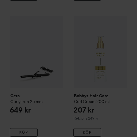
Cera
Curly Iron
25 mm
649 kr
Bobbys Hair Care
Curl Cream
2
Cera
Bobbys Hair Care
Curly Iron
25 mm
Curl Cream
200 ml
649 kr
207 kr
Rekommenderat pris 249 kr
Rek. pris 249 kr
KÖP
KÖP