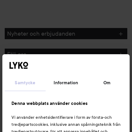
Nyheter och erbjudanden
Följ oss
Kundservice
Samtycke
Information
Om
Information
Denna webbplats använder cookies
Du kanske också gillar
Vi använder enhetsidentifierare i form av första-och
tredjepartscookies, inklusive annan spårningsteknik från
tredjepartsutövare, för att anpassa innehållet och