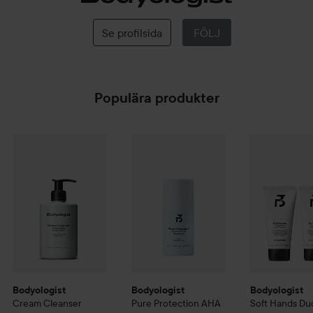
Bodyologist
Se profilsida
FÖLJ
Populära produkter
Bodyologist
Cream Cleanser Moisturizing Body Was
Bodyologist
Pure Protection AHA Rol
275 ml
290
Bodyologist
S
Bodyologist
Bodyologist
Bodyologist
Cream Cleanser
Pure Protection AHA
Soft Hands Du