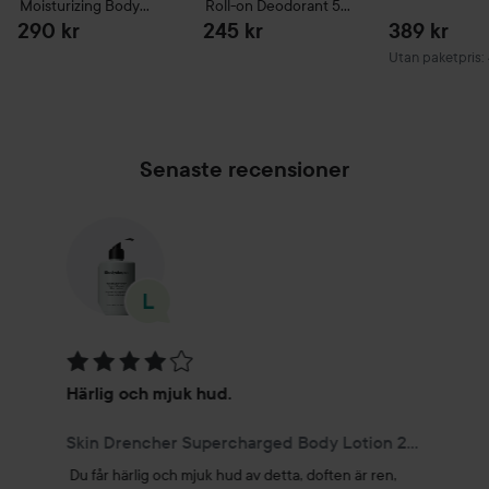
Moisturizing Body
Roll-on Deodorant
50
Was
275 ml
ml
290 kr
245 kr
389 kr
Utan paketpris:
Senaste recensioner
Betyg: 4 av 5
Härlig och mjuk hud.
Skin Drencher Supercharged Body Lotion 275 ml
Du får härlig och mjuk hud av detta, doften är ren, 