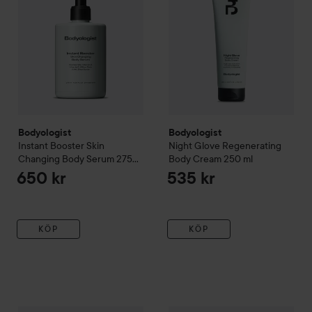
Bodyologist
Bodyologist
Instant Booster Skin
Night Glove Regenerating
Changing Body Serum
275
Body Cream
250 ml
ml
650 kr
535 kr
KÖP
KÖP