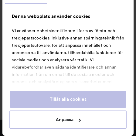
Information
Denna webbplats använder cookies
Du kanske också gillar
Vi använder enhetsidentifierare i form av första-och
tredjepartscookies, inklusive annan spårningsteknik från
tredjepartsutövare, för att anpassa innehållet och
annonserna till användarna, tillhandahålla funktioner för
sociala medier och analysera vår trafik. Vi
vidarebefordrar även sådana identifierare och annan
information från din enhet till de sociala medier och
annons- och analysföretag som vi samarbetar med.
Dessa kan i sin tur kombinera informationen med annan
information som du har tillhandahållit eller som de har
Tillåt alla cookies
samlat in när du har använt deras tjänster. Du godkänner
våra cookies vid fortsatt användande av vår webbplats.
Copyright 2026
För information om hur du kan ändra inställningarna för
Anpassa
E-handel av Avensia
cookies, se vår
Cookie Policy
FILTRERA
MEST SÅLDA