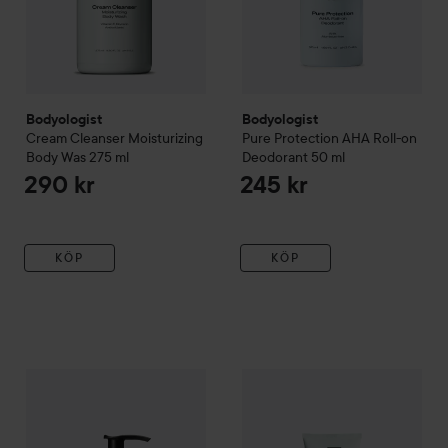
Bodyologist
Bodyologist
Cream Cleanser Moisturizing
Pure Protection AHA Roll-on
Body Was
275 ml
Deodorant
50 ml
290 kr
245 kr
KÖP
KÖP
Bodyologist
Instant Booster Skin Changing Body Serum
Bodyologist
Night Glove Reg
275 