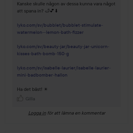
Kanske skulle någon av dessa kunna vara något 
att spana in? 🛁💕⬇ 

lyko.com/sv/bubblet/bubblet-stimulate-
watermelon---lemon-bath-fizzer
lyko.com/sv/beauty-jar/beauty-jar-unicorn-
kisses-bath-bomb-150-g
lyko.com/sv/isabelle-laurier/isabelle-laurier-
mini-badbomber-hallon
Ha det bäst! ☀ 
Gilla
Logga in
för att lämna en kommentar