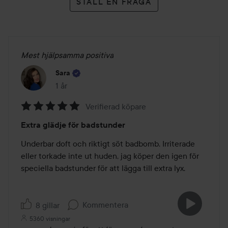
STÄLL EN FRÅGA
Mest hjälpsamma positiva
Sara
1 år
Inlägget skapades 1 år
Verifierad köpare
Betyg:
Extra glädje för badstunder
5
av
Underbar doft och riktigt söt badbomb. Irriterade 
5
eller torkade inte ut huden, jag köper den igen för 
speciella badstunder för att lägga till extra lyx.
Kommentera
8 gillar
5360 visningar