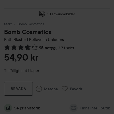
10 användarbilder
Start
Bomb Cosmetics
Bomb Cosmetics
Bath Blaster
I Believe in Unicorns
95 betyg
,
3.7 i snitt
Hoppa till Betyg & kommentarer
54,90 kr
Tillfälligt slut i lager
Matcha
Favorit
BEVAKA
Se prishistorik
Finns inte i butik