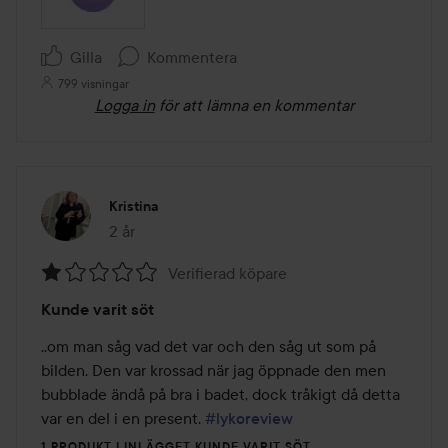
Gilla
Kommentera
799 visningar
Logga in
för att lämna en kommentar
Kristina
2 år
Inlägget skapades 2 år
Verifierad köpare
Betyg:
Kunde varit söt
1
av
..om man såg vad det var och den såg ut som på 
5
bilden. Den var krossad när jag öppnade den men 
bubblade ändå på bra i badet, dock tråkigt då detta 
var en del i en present. 
#lykoreview
1 PRODUKT I INLÄGGET KUNDE VARIT SÖT