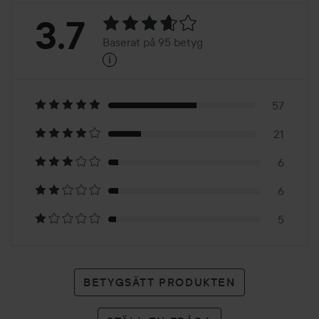
Betyg:
3.7
Baserat på 95 betyg
i
3.7
Baserat
på
57
21
95
6
betyg
6
5
BETYGSÄTT PRODUKTEN