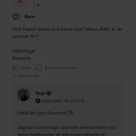
1 år
Inlägget skapades 1 år
Barn
Hej! Passar dessa små barns hud? Vilken ålder är de 
testade för? 

Hälsningar 

Susanne
Gilla
2 kommentarer
246 visningar
Saga
Användarens roll: Kundtjänst på Lyko.
1 år
Kommentaren lades 1 år
KUNDTJÄNST PÅ LYKO
Hallå där igen Susanne! 👋 

Jag har nu mottagit svar från leverantören och 
dessa badbomber är rekommenderade att 