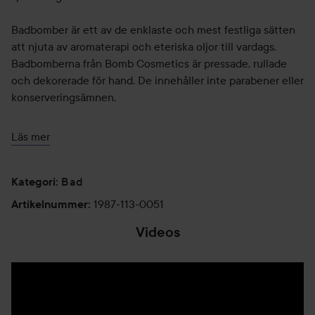
Badbomber är ett av de enklaste och mest festliga sätten
att njuta av aromaterapi och eteriska oljor till vardags.
Badbomberna från Bomb Cosmetics är pressade, rullade
och dekorerade för hand. De innehåller inte parabener eller
konserveringsämnen.
Användning:
Läs mer
Häll upp ett varmt bad och släpp ner badbomben. Skölj ur
badkaret efter användning.
Bad
Kategori
:
160 g
1987-113-0051
Artikelnummer
:
Videos