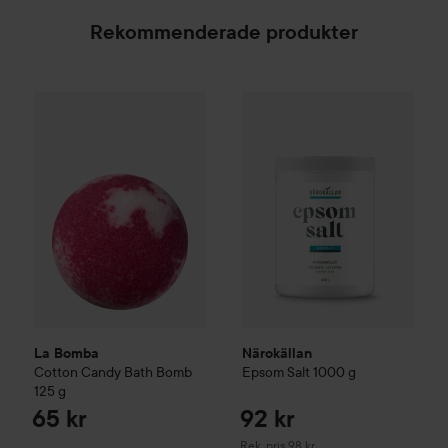
Rekommenderade produkter
La Bomba
Cotton Candy Bath Bomb
125 g
65 kr
Närokällan
Epsom Salt
1000 g
Re
La Bomba
Närokällan
Cotton Candy Bath Bomb
Epsom Salt
1000 g
125 g
65 kr
92 kr
Rekommenderat pris 98 kr
Rek. pris 98 kr