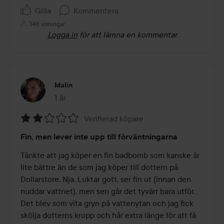
Gilla
Kommentera
346 visningar
Logga in
för att lämna en kommentar
Malin
1 år
Inlägget skapades 1 år
Verifierad köpare
Betyg:
Fin, men lever inte upp till förväntningarna
2
av
Tänkte att jag köper en fin badbomb som kanske är 
5
lite bättre än de som jag köper till dottern på 
Dollarstore. Nja. Luktar gott, ser fin ut (innan den 
nuddar vattnet), men sen går det tyvärr bara utför. 
Det blev som vita gryn på vattenytan och jag fick 
skölja dotterns kropp och hår extra länge för att få 