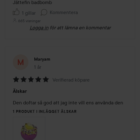
av
Jättefin badbomb 
5
Kommentera
1 gillar
665 visningar
Logga in
för att lämna en kommentar
Maryam
1 år
Inlägget skapades 1 år
Verifierad köpare
Betyg:
Älskar
5
av
Den doftar så god att jag inte vill ens använda den 
5
1 PRODUKT I INLÄGGET ÄLSKAR