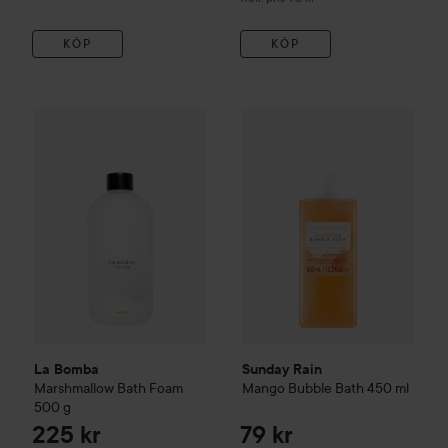
KÖP
KÖP
La Bomba
Marshmallow Bath Foam
Sunday Rain
500 g
Mango Bubble B
225 kr
La Bomba
Sunday Rain
Marshmallow Bath Foam
Mango Bubble Bath
450 ml
500 g
225 kr
79 kr