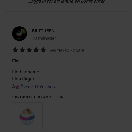
Logga in
för att lämna en kommentar
BRITT-IREN
10 månader
Inlägget skapades 10 månader
Verifierad köpare
Betyg:
Fin
5
av
Fin badbomb.

5
Fina färger 
Översatt från norska
1 PRODUKT I INLÄGGET FIN