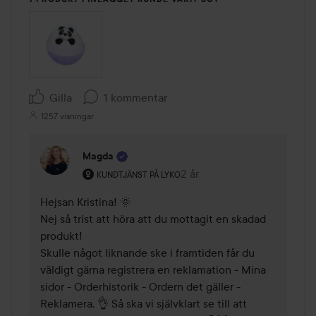
Gilla
1 kommentar
1257 visningar
Magda
Användarens roll: Kundtjänst på Lyko.
2 år
Kommentaren lades 2 år
KUNDTJÄNST PÅ LYKO
Hejsan Kristina! 🌞  

Nej så trist att höra att du mottagit en skadad 
produkt! 

Skulle något liknande ske i framtiden får du 
väldigt gärna registrera en reklamation - Mina 
sidor - Orderhistorik - Ordern det gäller - 
Reklamera. 👌 Så ska vi självklart se till att 