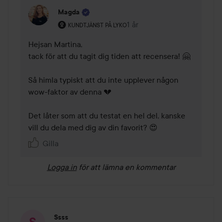
Magda
Användarens roll: Kundtjänst på Lyko.
1 år
Kommentaren lades 1 år
KUNDTJÄNST PÅ LYKO
Hejsan Martina,

tack för att du tagit dig tiden att recensera! 🤗  

Så himla typiskt att du inte upplever någon 
wow-faktor av denna 💔  

Det låter som att du testat en hel del, kanske 
vill du dela med dig av din favorit? 😍
Gilla
Logga in
för att lämna en kommentar
Ssss