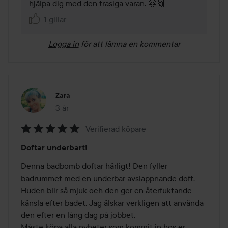
hjälpa dig med den trasiga varan. 🤗🙌   
1 gillar
Logga in
för att lämna en kommentar
Zara
3 år
Inlägget skapades 3 år
Verifierad köpare
Betyg:
Doftar underbart!
5
av
Denna badbomb doftar härligt! Den fyller 
5
badrummet med en underbar avslappnande doft. 
Huden blir så mjuk och den ger en återfuktande 
känsla efter badet. Jag älskar verkligen att använda 
den efter en lång dag på jobbet.

Måste köpa alla nyheter som kommit in hos er 