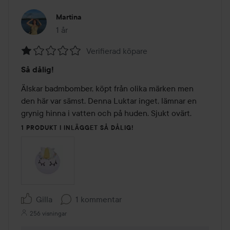
Martina
1 år
Inlägget skapades 1 år
Verifierad köpare
Betyg:
Så dålig!
1
av
Älskar badmbomber, köpt från olika märken men 
5
den här var sämst. Denna Luktar inget, lämnar en 
grynig hinna i vatten och på huden. Sjukt ovärt. 
1 PRODUKT I INLÄGGET SÅ DÅLIG!
Gilla
1 kommentar
256 visningar