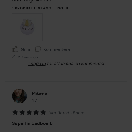
5
1 PRODUKT I INLÄGGET NÖJD
Gilla
Kommentera
353 visningar
Logga in
för att lämna en kommentar
Mikaela
1 år
Inlägget skapades 1 år
Verifierad köpare
Betyg:
Superfin badbomb
5