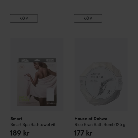
KÖP
KÖP
Smart
Smart Spa
Bathtowel vit
189 kr
House of Dohwa
Rice Bran B
Smart
House of Dohwa
Smart Spa
Bathtowel vit
Rice Bran Bath Bomb
125 g
189 kr
177 kr