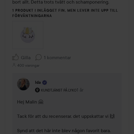
bort allt. Detta trots tvätt och schamponering. 
1 PRODUKT I INLÄGGET FIN, MEN LEVER INTE UPP TILL
FÖRVÄNTNINGARNA
Gilla
1 kommentar
400 visningar
Ida
Användarens roll: Kundtjänst på Lyko.
1 år
Kommentaren lades 1 år
KUNDTJÄNST PÅ LYKO
Hej Malin 🤗 

Tack för att du recenserar, det uppskattar vi 🙌 

Synd att det här inte blev någon favorit bara. 