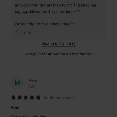
använda från det att man fyllt 5 år (Därav har 
jag uppdaterat mitt svar nedan)🤍🫧 

Önskar dig en fin tisdag vidare🌞
Gilla
VISA ÄLDRE (1 TILL)
Logga in
för att lämna en kommentar
Maja
1 år
Inlägget skapades 1 år
Verifierad köpare
Betyg:
Nöjd
5
av
Dottern gillade den