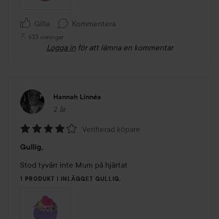
Gilla
Kommentera
633 visningar
Logga in
för att lämna en kommentar
Hannah Linnéa
2 år
Inlägget skapades 2 år
Verifierad köpare
Betyg:
Gullig,
4
av
Stod tyvärr inte Mum på hjärtat 
5
1 PRODUKT I INLÄGGET GULLIG,